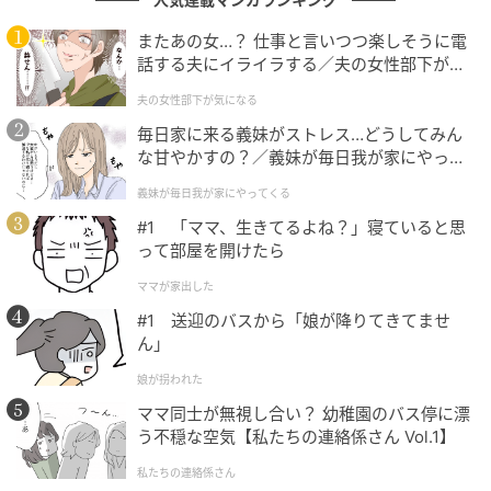
今回は、「+」から縦のマッチ棒を1本動かして、
またあの女…？ 仕事と言いつつ楽しそうに電
「15」を「19」とすることで正解となります。
話する夫にイライラする／夫の女性部下が気
になる（1）【夫婦の危機 まんが】
夫の女性部下が気になる
毎日家に来る義妹がストレス…どうしてみん
まとめ
な甘やかすの？／義妹が毎日我が家にやって
くる（1）【義父母がシンドイんです！ まん
義妹が毎日我が家にやってくる
今回の問題は楽しめたでしょうか？
が】
#1 「ママ、生きてるよね？」寝ていると思
マッチ棒クイズは、シンプルですが頭の体操となり柔
って部屋を開けたら
軟な思考を養うために役立ちます。
ママが家出した
#1 送迎のバスから「娘が降りてきてませ
一人でも十分楽しめますが、大人数で遊んでみると何
ん」
倍も楽しめますよ。
娘が拐われた
ママ同士が無視し合い？ 幼稚園のバス停に漂
※ご紹介した方法の他に、複数解が存在する場合があ
う不穏な空気【私たちの連絡係さん Vol.1】
ります。
私たちの連絡係さん