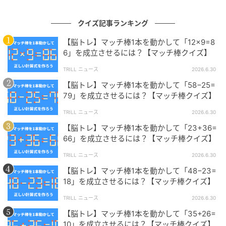
問題制作：株式会社 キュービック（
HP
）
クイズ記事ランキング
【脳トレ】マッチ棒1本を動かして「12×9=8
6」を成立させるには？【マッチ棒クイズ】
TRILL ニュース
2026.6.30
【脳トレ】マッチ棒1本を動かして「58−25=
79」を成立させるには？【マッチ棒クイズ】
株式会社キュービックは、さまざまな場面でご利用い
TRILL ニュース
2026.6.30
ただけるクイズ問題のご提供、クイズイベントの構築
【脳トレ】マッチ棒1本を動かして「23+36=
を主な業務とする日本初の「クイズの総合商社」で
66」を成立させるには？【マッチ棒クイズ】
す。クイズに関することなら何でもお気軽にご相談く
ださい。
TRILL ニュース
2026.6.30
【脳トレ】マッチ棒1本を動かして「48−23=
18」を成立させるには？【マッチ棒クイズ】
【脳トレ】初級編『マッチ棒クイズ』問題まとめ→あ
TRILL ニュース
2026.6.30
【脳トレ】初級編『マッチ棒クイズ』問題まとめ
なたはすぐにひらめけるかな？
→あなたはすぐにひらめけるかな？
【脳トレ】マッチ棒1本を動かして「35+26=
10」を成立させるには？【マッチ棒クイズ】