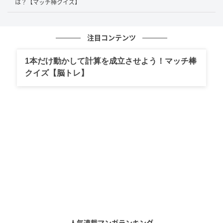
そして、マッチ棒を右に移動させて、右辺にある
は？【マッチ棒クイズ】
「15」の「5」へ空いているスペースに縦に置くことで
「9」とします。
注目コンテンツ
すると…
1本だけ動かして計算を成立させよう！マッチ棒
クイズ【脳トレ】
「35+16=15」だった計算式が「35−16=19」となる等
式が完成しました。
人気連載マンガランキング