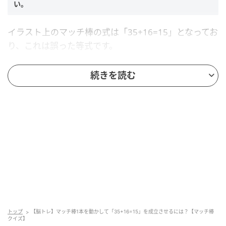
い。
イラスト上のマッチ棒の式は「35+16=15」となってお
り、これは誤った等式です。
続きを読む
マッチ棒をどのように動かせば正しい等式に修正できるか考え
てください。
ヒント
以下の2つのヒントを参考にしてくださいね。
≠は使用しない
「+」から1本動かす
トップ
【脳トレ】マッチ棒1本を動かして「35+16=15」を成立させるには？【マッチ棒
クイズ】