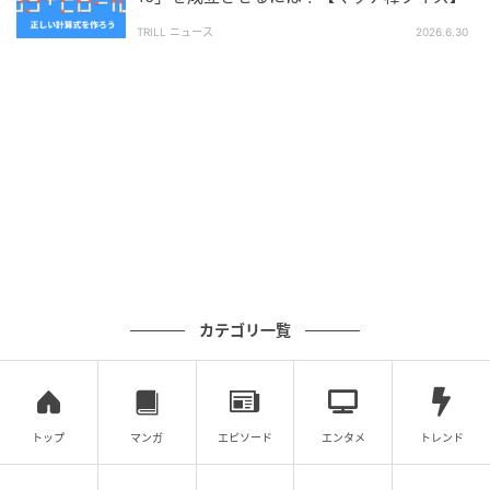
TRILL ニュース
2026.6.30
次の記事
「FYI」って何の略？メールで見慣れても正式
名は出にくい【略語クイズ】
の記事をもっとみる
カテゴリ一覧
トップ
マンガ
エピソード
エンタメ
トレンド