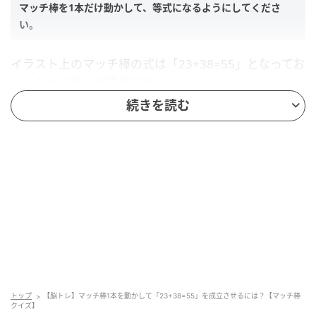
マッチ棒を1本だけ動かして、等式になるようにしてくださ
い。
イラスト上のマッチ棒の式は「23+38=55」となってお
り、これは誤った等式です。
続きを読む
マッチ棒をどのように動かせば正しい等式に修正できるか考え
てください。
ヒント
以下の2つのヒントを参考にしてくださいね。
≠は使用しない
トップ
【脳トレ】マッチ棒1本を動かして「23+38=55」を成立させるには？【マッチ棒
「38」から1本動かす
クイズ】