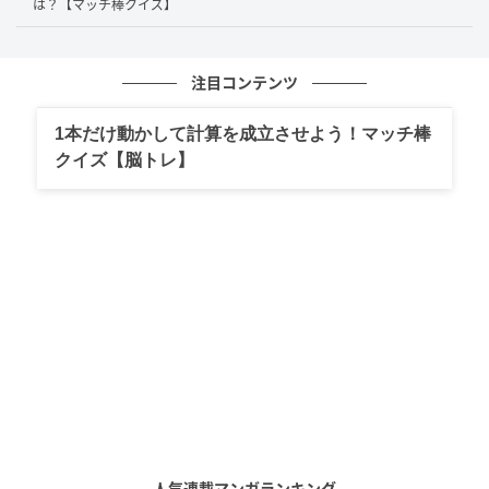
は？【マッチ棒クイズ】
そして、マッチ棒を右に移動させて、右辺にある
「55」の「5（一の位）」へ空いているスペースに縦に
注目コンテンツ
置くことで「9」とします。
1本だけ動かして計算を成立させよう！マッチ棒
すると…
クイズ【脳トレ】
「23+38=55」だった計算式が「23+36=59」となる等
人気連載マンガランキング