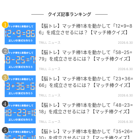
※ご紹介した方法の他に、複数解が存在する場合があ
ります。
クイズ記事ランキング
【脳トレ】マッチ棒1本を動かして「12×9=8
問題制作：株式会社 キュービック（
HP
）
6」を成立させるには？【マッチ棒クイズ】
TRILL ニュース
2026.6.30
【脳トレ】マッチ棒1本を動かして「58−25=
79」を成立させるには？【マッチ棒クイズ】
TRILL ニュース
2026.6.30
【脳トレ】マッチ棒1本を動かして「23+36=
株式会社キュービックは、さまざまな場面でご利用い
66」を成立させるには？【マッチ棒クイズ】
ただけるクイズ問題のご提供、クイズイベントの構築
を主な業務とする日本初の「クイズの総合商社」で
TRILL ニュース
2026.6.30
す。クイズに関することなら何でもお気軽にご相談く
【脳トレ】マッチ棒1本を動かして「48−23=
18」を成立させるには？【マッチ棒クイズ】
ださい。
TRILL ニュース
2026.6.30
【脳トレ】マッチ棒1本を動かして「35+26=
【脳トレ】初級編『マッチ棒クイズ』問題まとめ→あ
10」を成立させるには？【マッチ棒クイズ】