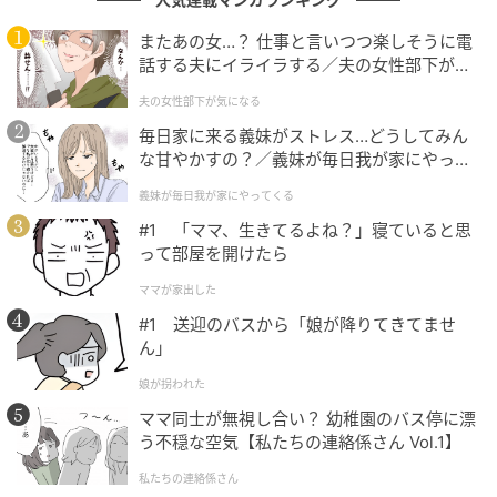
式が完成しました。
またあの女…？ 仕事と言いつつ楽しそうに電
今回は、左辺にある「38」の「8」から縦のマッチ棒
話する夫にイライラする／夫の女性部下が気
を1本動かして、「55」を「59」にすることで正解と
になる（1）【夫婦の危機 まんが】
夫の女性部下が気になる
なります。
毎日家に来る義妹がストレス…どうしてみん
な甘やかすの？／義妹が毎日我が家にやって
くる（1）【義父母がシンドイんです！ まん
まとめ
義妹が毎日我が家にやってくる
が】
#1 「ママ、生きてるよね？」寝ていると思
って部屋を開けたら
今回の問題は楽しめたでしょうか？
ママが家出した
マッチ棒クイズは、シンプルですが頭の体操となり柔
#1 送迎のバスから「娘が降りてきてませ
軟な思考を養うために役立ちます。
ん」
娘が拐われた
一人でも十分楽しめますが、大人数で遊んでみると何
ママ同士が無視し合い？ 幼稚園のバス停に漂
倍も楽しめますよ。
う不穏な空気【私たちの連絡係さん Vol.1】
私たちの連絡係さん