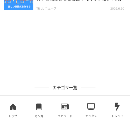
【脳トレ】初級編『マッチ棒クイズ』問題まとめ
なたはすぐにひらめけるかな？
→あなたはすぐにひらめけるかな？
TRILL ニュース
2026.6.30
次の記事
【脳トレ】マッチ棒1本を動かして「38−13=1
1」を成立させるには？【マッチ棒クイズ】
の記事をもっとみる
カテゴリ一覧
トップ
マンガ
エピソード
エンタメ
トレンド