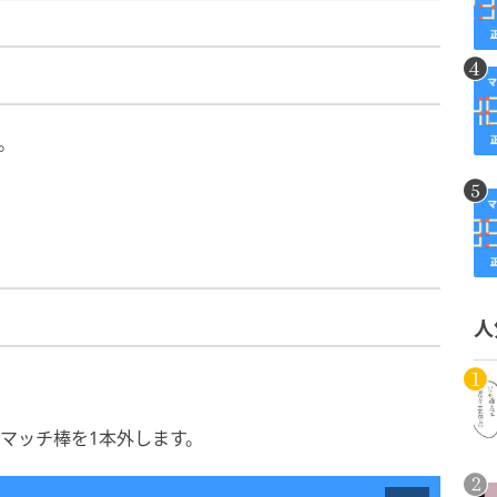
。
人
のマッチ棒を1本外します。