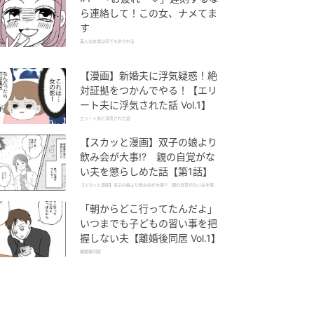
ら連絡して！この女、ナメてま
す
美人な友達は何でも許される
【漫画】新婚夫に浮気疑惑！絶
対証拠をつかんでやる！【エリ
ート夫に浮気された話 Vol.1】
エリート夫に浮気された話
【スカッと漫画】双子の娘より
飲み会が大事!? 親の自覚がな
い夫を懲らしめた話【第1話】
【スカッと漫画】双子の娘より飲み会が大事!? 親の自覚がない夫を懲ら
しめた話
「朝からどこ行ってたんだよ」
いつまでも子どもの習い事を把
握しない夫【離婚後同居 Vol.1】
離婚後同居