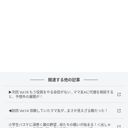
ウーマンエキサイト
関連する他の記事
▶︎次回 Vol.16 もう役員をやる自信がない…ママ友Aに代理を相談する
と、予想外の展開が！
◀︎前回 Vol.14 信頼していたママ友が…まさか見えざる敵だった！
小学生バスケに渦巻く親の野望…母たちの戦いが始まる！＜出しゃ