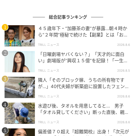
総合記事ランキング
４５歳年下・“加藤茶の妻”が暴露…朝４時か
ら“２年間”極秘で続けた【副業】とは「お金
を稼ぐのって大変」
TRILL ニュース
2026.8.6
「日曜劇場ヤバくない？」「天才的に面白
ウーマンエキサイト
い」劇場版が“興収１５億”を記録！「一生言
い続ける」放送後も続く“切望の声”
TRILL ニュース
2026.8.5
隣人「そのブロック塀、うちの所有物です
が…」40代夫婦が新築庭に設置したフェン
ス、直後に迫られた"顛末"
TRILL ニュース
2026.8.6
水遊び後、タオルを用意してると… 男子
「タオル貸してください」断った直後、親が
大声で放った一言に絶句
TRILL ニュース
2026.8.6
偏差値７０超え『超難関校』出身！「次元が