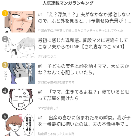
人気連載マンガランキング
#1 「え？浮気！？」夫がなかなか帰宅しない
ので、ふと外を見ると…→予期せぬ光景が！
｜旦那の不倫が発覚して頭に来たのでメチャ
旦那の不倫が発覚して頭に来たのでメチャクチャにしてやった
クチャにしてやった
最初に感じた違和感…普段マメに連絡をして
こない夫からのLINE【され妻なつこ Vol.1】
ウーマンエキサイト
され妻なつこ
#1 子どもの実名と顔を晒すママ、大丈夫か
な？なんて心配していたら。
SNSに子供の顔を晒すママ
#1 「ママ、生きてるよね？」寝ていると思
って部屋を開けたら
ママが家出した
#1 出産の喜びに包まれたあの瞬間。我が子
を一番最初に抱いたのは、夫の不倫相手でし
た。
助産師と不倫した夫の末路