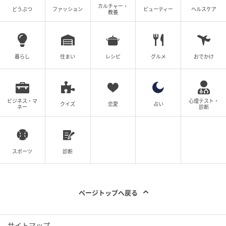
カルチャー・
元記事で読む
どうぶつ
ファッション
ビューティー
ヘルスケア
教養
子ども相手にこんなにモヤモヤするなんて…どう
暮らし
住まい
レシピ
グルメ
おでかけ
するのが正解だった？【あの子 Vol.8】
次の話を読む
前の話
第8話
ビジネス・マ
心理テスト・
クイズ
恋愛
占い
ネー
診断
あの子
ウーマンエキサイト
スポーツ
診断
全話一覧を見る
ページトップへ戻る
クリエイター情報
ウーマンエキサイト
サイトマップ