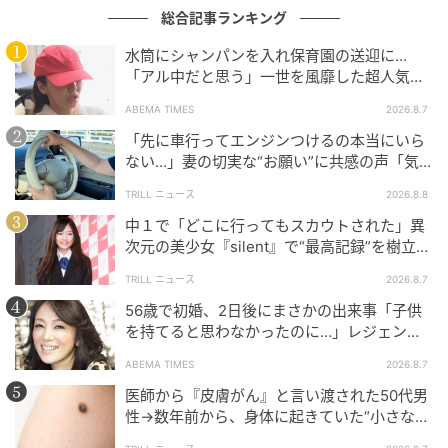
総合記事ランキング
水筒にシャンパンを入れ保育園の送迎に…
「アル中だと思う」一世を風靡した超人気タ
レント、酒漬けだった日々を告白
ABEMA TIMES
2026.8.7
「先に車行ってエンジンつけるの本当にいら
ない…」妻の切実な“お願い”に共感の声「気
づかないんですよね…」
TRILL ニュース
2026.8.8
中１で「どこに行ってもスカウトされた」異
次元の美少女『silent』で“最高記録”を樹立し
た「反則級」の【トップ女優】
TRILL ニュース
2026.8.7
56歳で初婚、2日後にまさかの出来事「子供
ウーマンエキサイト
を持てると思わなかったのに…」レジェンド
美魔女が当時の心境を告白
ABEMA TIMES
2026.8.7
医師から『皮膚がん』と言い渡された50代男
性→数年前から、身体に起きていた“小さな異
変”に「あのとき受診していれば…」