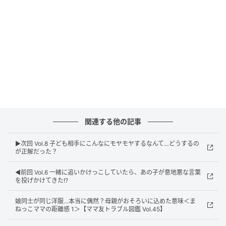
ウーマンエキサイト
関連する他の記事
▶︎次回 Vol.8 子ども相手にこんなにモヤモヤするなんて…どうするの
が正解だった？
◀︎前回 Vol.6 一緒に追いかけっこしていたら、あの子が意地悪な言葉
を投げかけてきた!?
娘同士が同じ洋服…本当に偶然？母親がおそろいに込めた意味＜ま
ねっこママの距離感 1＞【ママ友トラブル図鑑 Vol.45】