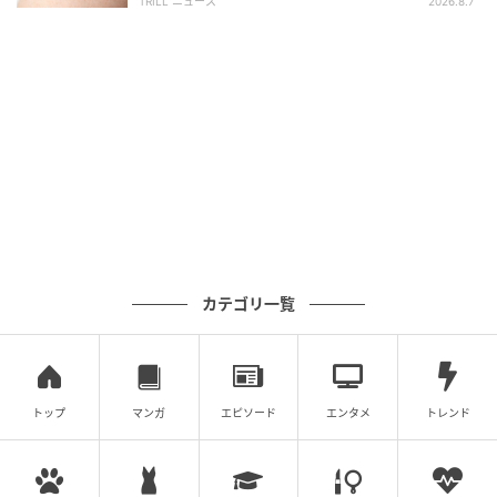
TRILL ニュース
2026.8.7
ウーマンエキサイト
娘を泣かせておいて、さらに自分勝手な言葉を発する
カテゴリ一覧
あの子に不快感…。
せっかく楽しく遊んでいたのに、モヤモヤした気持ち
になるのでした。
トップ
マンガ
エピソード
エンタメ
トレンド
(神谷もち)