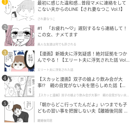
最初に感じた違和感…普段マメに連絡をして
こない夫からのLINE【され妻なつこ Vol.1】
ウーマンエキサイト
され妻なつこ
#1 「お疲れ〜♡」遅刻するなら連絡して！
この女、ナメてます
美人な友達は何でも許される
【漫画】新婚夫に浮気疑惑！絶対証拠をつか
んでやる！【エリート夫に浮気された話 Vol.
1】
エリート夫に浮気された話
【スカッと漫画】双子の娘より飲み会が大
事!? 親の自覚がない夫を懲らしめた話【第1
話】
【スカッと漫画】双子の娘より飲み会が大事!? 親の自覚がない夫を
懲らしめた話
「朝からどこ行ってたんだよ」いつまでも子
どもの習い事を把握しない夫【離婚後同居 Vo
l.1】
ウーマンエキサイト
離婚後同居