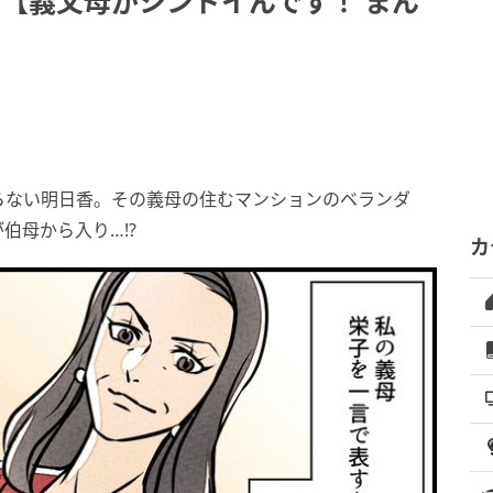
【義父母がシンドイんです！ まん
らない明日香。その義母の住むマンションのベランダ
伯母から入り…!?
カ