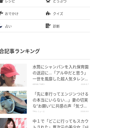
レシピ
どうぶつ
おでかけ
クイズ
占い
診断
合記事ランキング
水筒にシャンパンを入れ保育園
の送迎に…「アル中だと思う」
一世を風靡した超人気タレン
ト、酒漬けだった日々を告白
ABEMA TIMES
2026.8.7
「先に車行ってエンジンつける
の本当にいらない…」妻の切実
な“お願い”に共感の声「気づか
ないんですよね…」
TRILL ニュース
2026.8.8
中１で「どこに行ってもスカウ
トされた」異次元の美少女『sil