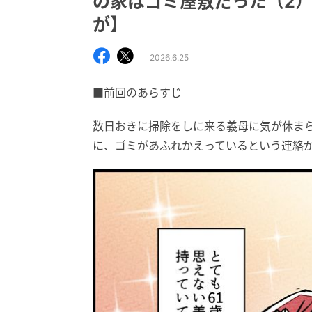
の家はゴミ屋敷だった（2）
が】
2026.6.25
■前回のあらすじ
数日おきに掃除をしに来る義母に気が休ま
に、ゴミがあふれかえっているという連絡が