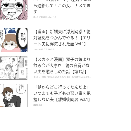
ら連絡して！この女、ナメてま
す
美人な友達は何でも許される
【漫画】新婚夫に浮気疑惑！絶
対証拠をつかんでやる！【エリ
ート夫に浮気された話 Vol.1】
エリート夫に浮気された話
【スカッと漫画】双子の娘より
飲み会が大事!? 親の自覚がな
い夫を懲らしめた話【第1話】
【スカッと漫画】双子の娘より飲み会が大事!? 親の自覚がない夫を懲ら
しめた話
「朝からどこ行ってたんだよ」
いつまでも子どもの習い事を把
握しない夫【離婚後同居 Vol.1】
離婚後同居