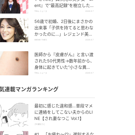
ent』で“最高記録”を樹立した
「反則級」の【トップ女優】
TRILL ニュース
2026.8.7
56歳で初婚、2日後にまさかの
出来事「子供を持てると思わな
かったのに…」レジェンド美魔
女が当時の心境を告白
ABEMA TIMES
2026.8.7
医師から『皮膚がん』と言い渡
された50代男性→数年前から、
身体に起きていた“小さな異
変”に「あのとき受診していれ
TRILL ニュース
2026.8.7
ば…」
気連載マンガランキング
最初に感じた違和感…普段マメ
に連絡をしてこない夫からのLI
NE【され妻なつこ Vol.1】
され妻なつこ
#1 「お疲れ〜♡」遅刻するな