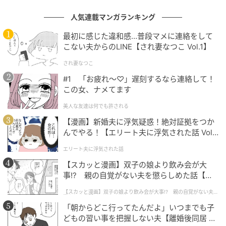
人気連載マンガランキング
最初に感じた違和感…普段マメに連絡をして
こない夫からのLINE【され妻なつこ Vol.1】
され妻なつこ
#1 「お疲れ〜♡」遅刻するなら連絡して！
この女、ナメてます
美人な友達は何でも許される
ウーマンエキサイト
【漫画】新婚夫に浮気疑惑！絶対証拠をつか
んでやる！【エリート夫に浮気された話 Vol.
1】
エリート夫に浮気された話
【スカッと漫画】双子の娘より飲み会が大
事!? 親の自覚がない夫を懲らしめた話【第1
話】
【スカッと漫画】双子の娘より飲み会が大事!? 親の自覚がない夫を
懲らしめた話
「朝からどこ行ってたんだよ」いつまでも子
どもの習い事を把握しない夫【離婚後同居 Vo