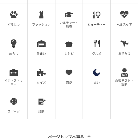
一が、ようやく自分事として解決に向けて動こうとし
てくれたのです。でもそれがさらなる問題を引き起こ
して…。
カルチャー・
どうぶつ
ファッション
ビューティー
ヘルスケア
教養
※この漫画は実話を元に編集しています
(アトリエPP合同会社 エッセイ編集部)
暮らし
住まい
レシピ
グルメ
おでかけ
元記事で読む
ビジネス・マ
心理テスト・
クイズ
恋愛
占い
ネー
診断
「こんなゴミいらないだろ!」 夫の強硬手段に義
母の反応は…／義母の家はゴミ屋敷だった（5）
【義父母がシンドイんです！ まんが】
次の話を読む
スポーツ
診断
前の話
第5話
ページトップへ戻る