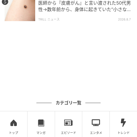
医師から『皮膚がん』と言い渡された50代男
性→数年前から、身体に起きていた“小さな異
変”に「あのとき受診していれば…」
TRILL ニュース
2026.8.7
ウーマンエキサイト
自分の親のことを、あるひとつの事柄だけで病気のよ
うに疑うのは、失礼なことだったかもしれません。で
カテゴリ一覧
も自分で確かめるのが怖いからって、私に丸投げして
くる夫にも腹が立ちました。
しかし、これまでこの問題から逃げようとしていた龍
トップ
マンガ
エピソード
エンタメ
トレンド