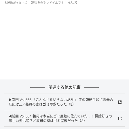
ミ屋敷だった（4）【義父母がシンドイんです！ まんが】
ウーマンエキサイト
関連する他の記事
▶︎次回 Vol.566 「こんなゴミいらないだろ!」 夫の強硬手段に義母の
反応は…／義母の家はゴミ屋敷だった（5）
◀︎前回 Vol.564 義母は本当にゴミ屋敷に住んでいた…！ 掃除好きの
厳しい姿は嘘？／義母の家はゴミ屋敷だった（3）