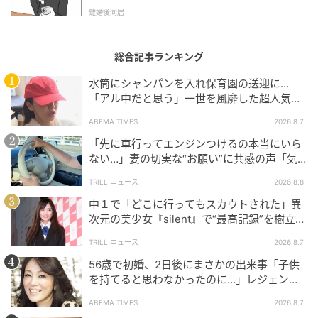
l.1】
離婚後同居
総合記事ランキング
ウーマンエキサイト
水筒にシャンパンを入れ保育園の送迎に…
「アル中だと思う」一世を風靡した超人気タ
レント、酒漬けだった日々を告白
ABEMA TIMES
2026.8.7
「先に車行ってエンジンつけるの本当にいら
ない…」妻の切実な“お願い”に共感の声「気
づかないんですよね…」
TRILL ニュース
2026.8.8
中１で「どこに行ってもスカウトされた」異
次元の美少女『silent』で“最高記録”を樹立し
た「反則級」の【トップ女優】
TRILL ニュース
2026.8.7
56歳で初婚、2日後にまさかの出来事「子供
を持てると思わなかったのに…」レジェンド
ウーマンエキサイト
美魔女が当時の心境を告白
ABEMA TIMES
2026.8.7