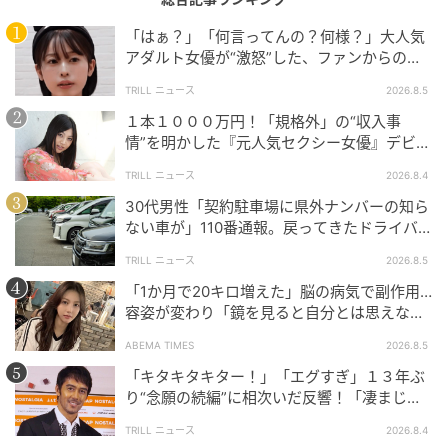
「はぁ？」「何言ってんの？何様？」大人気
アダルト女優が“激怒”した、ファンからの
【質問】とは
TRILL ニュース
2026.8.5
１本１０００万円！「規格外」の“収入事
情”を明かした『元人気セクシー女優』デビュ
ー作が“１０万本”を記録した逸材
TRILL ニュース
2026.8.4
30代男性「契約駐車場に県外ナンバーの知ら
ない車が」110番通報。戻ってきたドライバー
の“言い分”に「口論になった」
TRILL ニュース
2026.8.5
「1か月で20キロ増えた」脳の病気で副作用…
容姿が変わり「鏡を見ると自分とは思えなか
った」壮絶な闘病生活明かす
ABEMA TIMES
2026.8.5
「キタキタキター！」「エグすぎ」１３年ぶ
り“念願の続編”に相次いだ反響！「凄まじく
エキサイトニュース
面白い」“賞 総なめ”『伝説級ドラマ』
TRILL ニュース
2026.8.4