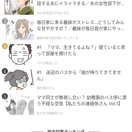
話する夫にイライラする／夫の女性部下が気
になる（1）【夫婦の危機 まんが】
夫の女性部下が気になる
毎日家に来る義妹がストレス…どうしてみん
な甘やかすの？／義妹が毎日我が家にやって
くる（1）【義父母がシンドイんです！ まん
義妹が毎日我が家にやってくる
が】
#1 「ママ、生きてるよね？」寝ていると思
って部屋を開けたら
ママが家出した
#1 送迎のバスから「娘が降りてきてませ
ん」
娘が拐われた
ママ同士が無視し合い？ 幼稚園のバス停に漂
う不穏な空気【私たちの連絡係さん Vol.1】
エキサイトニュース
私たちの連絡係さん
総合記事ランキング