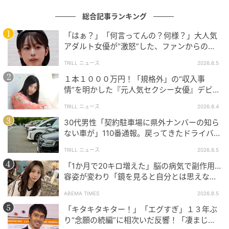
総合記事ランキング
ウーマンエキサイト
「はぁ？」「何言ってんの？何様？」大人気
アダルト女優が“激怒”した、ファンからの
【質問】とは
TRILL ニュース
2026.8.5
１本１０００万円！「規格外」の“収入事
情”を明かした『元人気セクシー女優』デビュ
ー作が“１０万本”を記録した逸材
TRILL ニュース
2026.8.4
30代男性「契約駐車場に県外ナンバーの知ら
ない車が」110番通報。戻ってきたドライバー
の“言い分”に「口論になった」
TRILL ニュース
2026.8.5
「1か月で20キロ増えた」脳の病気で副作用…
容姿が変わり「鏡を見ると自分とは思えなか
った」壮絶な闘病生活明かす
ABEMA TIMES
2026.8.5
「キタキタキター！」「エグすぎ」１３年ぶ
ウーマンエキサイト
り“念願の続編”に相次いだ反響！「凄まじく