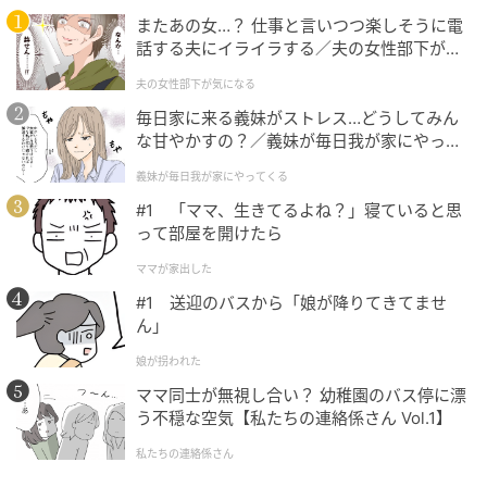
またあの女…？ 仕事と言いつつ楽しそうに電
話する夫にイライラする／夫の女性部下が気
になる（1）【夫婦の危機 まんが】
夫の女性部下が気になる
毎日家に来る義妹がストレス…どうしてみん
な甘やかすの？／義妹が毎日我が家にやって
ウーマンエキサイト
くる（1）【義父母がシンドイんです！ まん
義妹が毎日我が家にやってくる
が】
#1 「ママ、生きてるよね？」寝ていると思
って部屋を開けたら
ママが家出した
#1 送迎のバスから「娘が降りてきてませ
ん」
娘が拐われた
ママ同士が無視し合い？ 幼稚園のバス停に漂
う不穏な空気【私たちの連絡係さん Vol.1】
私たちの連絡係さん