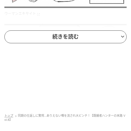
ウーマンエキサイト
続きを読む
トップ
同期の仕返しに驚愕…ありえない噂を流され大ピンチ！【既婚者ハンターの末路 V
ウーマンエキサイト
ol.8】