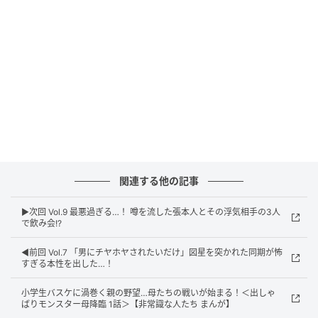
関連する他の記事
▶︎次回 Vol.9 最悪過ぎる…！ 噂を流した張本人とその浮気相手の3人
で飲み会!?
ウーマンエキサイト
◀︎前回 Vol.7 「男にチヤホヤされたいだけ」図星を突かれた同期が怖
すぎる本性を出した…！
小学生バスケに渦巻く親の野望…母たちの戦いが始まる！＜出しゃ
ばりモンスター母降臨 1話＞【非常識な人たち まんが】