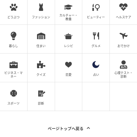
カルチャー・
どうぶつ
ファッション
ビューティー
ヘルスケア
教養
暮らし
住まい
レシピ
グルメ
おでかけ
ビジネス・マ
心理テスト・
クイズ
恋愛
占い
ネー
診断
ウーマンエキサイト
「おじさんとの不倫はありえない」という言葉に反応
スポーツ
診断
した反田。まさか、また反撃してくる…？
(きなこす)
ページトップへ戻る