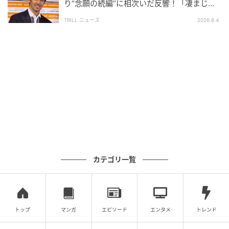
り“念願の続編”に相次いだ反響！「凄まじく
ウーマンエキサイト
面白い」“賞 総なめ”『伝説級ドラマ』
TRILL ニュース
2026.8.4
カテゴリ一覧
ウーマンエキサイト
トップ
マンガ
エピソード
エンタメ
トレンド