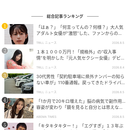
総合記事ランキング
「はぁ？」「何言ってんの？何様？」大人気
ウーマンエキサイト
アダルト女優が“激怒”した、ファンからの
【質問】とは
TRILL ニュース
2026.8.5
１本１０００万円！「規格外」の“収入事
情”を明かした『元人気セクシー女優』デビュ
ー作が“１０万本”を記録した逸材
TRILL ニュース
2026.8.4
30代男性「契約駐車場に県外ナンバーの知ら
ない車が」110番通報。戻ってきたドライバー
の“言い分”に「口論になった」
TRILL ニュース
2026.8.5
「1か月で20キロ増えた」脳の病気で副作用…
容姿が変わり「鏡を見ると自分とは思えなか
った」壮絶な闘病生活明かす
ABEMA TIMES
2026.8.5
「キタキタキター！」「エグすぎ」１３年ぶ