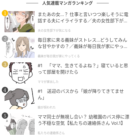
人気連載マンガランキング
またあの女…？ 仕事と言いつつ楽しそうに電
話する夫にイライラする／夫の女性部下が気
になる（1）【夫婦の危機 まんが】
夫の女性部下が気になる
毎日家に来る義妹がストレス…どうしてみん
な甘やかすの？／義妹が毎日我が家にやって
くる（1）【義父母がシンドイんです！ まん
ウーマンエキサイト
義妹が毎日我が家にやってくる
が】
#1 「ママ、生きてるよね？」寝ていると思
って部屋を開けたら
ママが家出した
#1 送迎のバスから「娘が降りてきてませ
ん」
娘が拐われた
ママ同士が無視し合い？ 幼稚園のバス停に漂
う不穏な空気【私たちの連絡係さん Vol.1】
私たちの連絡係さん