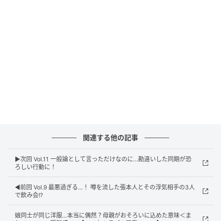
ウーマンエキサイト
関連する他の記事
▶︎次回 Vol.11 一般論として言っただけなのに…勘違いした同期が恐
ろしい行動に！
ウーマンエキサイト
◀︎前回 Vol.9 最悪過ぎる…！ 噂を流した張本人とその浮気相手の3人
で飲み会!?
娘同士が同じ洋服…本当に偶然？母親がおそろいに込めた意味＜ま