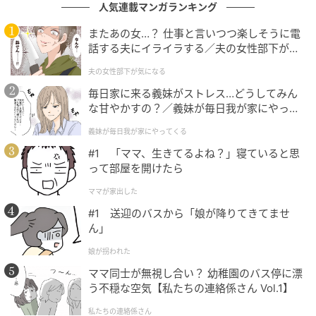
人気連載マンガランキング
またあの女…？ 仕事と言いつつ楽しそうに電
話する夫にイライラする／夫の女性部下が気
になる（1）【夫婦の危機 まんが】
夫の女性部下が気になる
毎日家に来る義妹がストレス…どうしてみん
な甘やかすの？／義妹が毎日我が家にやって
くる（1）【義父母がシンドイんです！ まん
義妹が毎日我が家にやってくる
が】
#1 「ママ、生きてるよね？」寝ていると思
って部屋を開けたら
ウーマンエキサイト
ママが家出した
#1 送迎のバスから「娘が降りてきてませ
ん」
娘が拐われた
ママ同士が無視し合い？ 幼稚園のバス停に漂
う不穏な空気【私たちの連絡係さん Vol.1】
私たちの連絡係さん