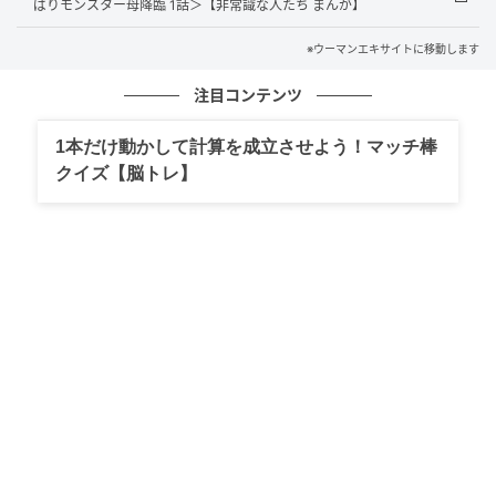
ばりモンスター母降臨 1話＞【非常識な人たち まんが】
ウーマンエキサイト
※ウーマンエキサイトに移動します
■勝手に洗わないで…！
注目コンテンツ
1本だけ動かして計算を成立させよう！マッチ棒
クイズ【脳トレ】