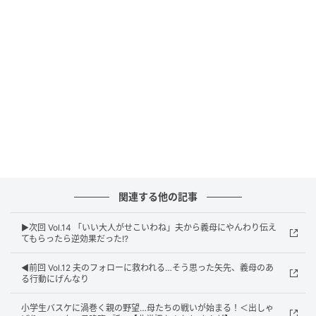
関連する他の記事
▶︎次回 Vol.14 「いい大人がせこいわね」夫から義母にやんわり伝え
てもらったら逆効果だった!?
◀︎前回 Vol.12 夫のフォローに救われる…そう思った矢先、義母のあ
る行動にげんなり
小学生バスケに渦巻く親の野望…母たちの戦いが始まる！＜出しゃ