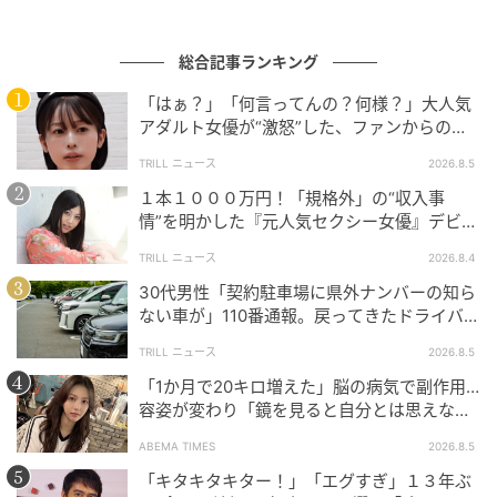
総合記事ランキング
「はぁ？」「何言ってんの？何様？」大人気
アダルト女優が“激怒”した、ファンからの
【質問】とは
TRILL ニュース
2026.8.5
１本１０００万円！「規格外」の“収入事
情”を明かした『元人気セクシー女優』デビュ
ー作が“１０万本”を記録した逸材
TRILL ニュース
2026.8.4
30代男性「契約駐車場に県外ナンバーの知ら
ない車が」110番通報。戻ってきたドライバー
の“言い分”に「口論になった」
TRILL ニュース
2026.8.5
「1か月で20キロ増えた」脳の病気で副作用…
容姿が変わり「鏡を見ると自分とは思えなか
った」壮絶な闘病生活明かす
ABEMA TIMES
2026.8.5
「キタキタキター！」「エグすぎ」１３年ぶ
ウーマンエキサイト