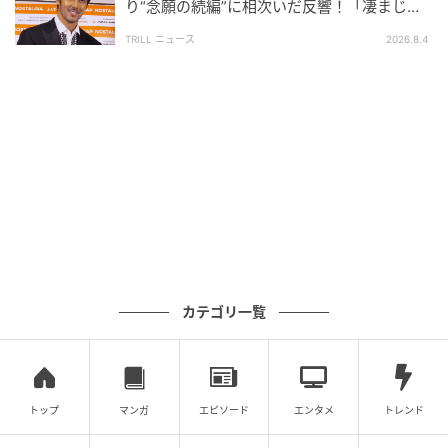
り“念願の続編”に相次いだ反響！「凄まじく
面白い」“賞 総なめ”『伝説級ドラマ』
義母とはいえ他人…！ 下着を勝手に洗われた挙句、
TRILL ニュース
2026.8.4
「顔に似合わず派手」と言われるなんて…。無神経に
もほどがあります。
せっかく昼寝した子どもも起きてしまい、踏んだり蹴
ったりな状態なのでした。
(人間まお)
元記事で読む
カテゴリ一覧
「いい大人がせこいわね」夫から義母にやんわり
伝えてもらったら逆効果だった!?【義母との戦い
で得たもの Vol.14】
トップ
マンガ
エピソード
エンタメ
トレンド
次の話を読む
前の話
第14話