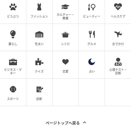
カルチャー・
どうぶつ
ファッション
ビューティー
ヘルスケア
教養
義母との戦いで得たもの
ウーマンエキサイト
全話一覧を見る
暮らし
住まい
レシピ
グルメ
おでかけ
クリエイター情報
ウーマンエキサイト
ビジネス・マ
心理テスト・
クイズ
恋愛
占い
ウーマンエキサイトは、ママを中心とした女性向け
ネー
診断
の情報サービスサイト。数年先のことまで考えて、
子育て・くらし・レシピ・ハンドメイド・ビューテ
ィの情報がセレクトできるように、最新情報やラン
キング、すぐに役立つサービスをお届けします。
スポーツ
診断
作品をもっとみる
ページトップへ戻る
の記事をもっとみる