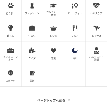
弘毅がプロポーズしてくれた思い出のバー。そこに呼
カルチャー・
どうぶつ
ファッション
ビューティー
ヘルスケア
び出す意味を弘毅はきっとわかっているはず…そう思
教養
ったけれど、現れたのは翔でした。「どうしてここに
翔が…!?」という思いと共に、落ち込んだ日にひとりで
過ごさずにすんだことを私はどこかでホッとしていま
暮らし
住まい
レシピ
グルメ
おでかけ
した。
翔には落ち込んだり、ツラそうにしているところばか
ビジネス・マ
心理テスト・
り見せてしまい、優しい翔はきっと私を放っておけな
クイズ
恋愛
占い
ネー
診断
くなったのでしょう。まさかキスをされてしまうなん
て…。
スポーツ
診断
プロット:みゆき、イラスト:のばら
(ウーマンエキサイト編集部)
ページトップへ戻る
元記事で読む