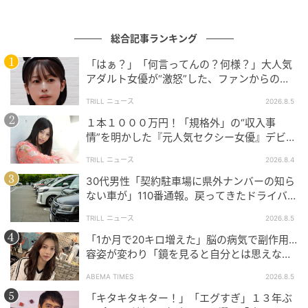
総合記事ランキング
「はぁ？」「何言ってんの？何様？」大人気
アダルト女優が“激怒”した、ファンからの
【質問】とは
TRILL ニュース
2026.8.5
１本１０００万円！「規格外」の“収入事
情”を明かした『元人気セクシー女優』デビュ
ー作が“１０万本”を記録した逸材
TRILL ニュース
2026.8.4
30代男性「契約駐車場に県外ナンバーの知ら
ウーマンエキサイト
ない車が」110番通報。戻ってきたドライバー
の“言い分”に「口論になった」
TRILL ニュース
2026.8.5
「1か月で20キロ増えた」脳の病気で副作用…
容姿が変わり「鏡を見ると自分とは思えなか
った」壮絶な闘病生活明かす
ABEMA TIMES
2026.8.5
「キタキタキター！」「エグすぎ」１３年ぶ