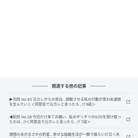
ウーマンエキサイト
関連する他の記事
▶︎次回 Vol.40 元カレからの告白…誤解させる私の行動が思わぬ波紋
を生んでいく＜同窓会で元カレと会ったら…!? 9話＞
◀︎前回 Vol.38 今日だけ来てお願い…私のギリギリのSOSを受け取っ
ウーマンエキサイト
たのは…!?＜同窓会で元カレと会ったら…!? 7話＞
理想の夫がまさかの豹変…幸せな結婚生活が一瞬で揺らいだ日＜夫