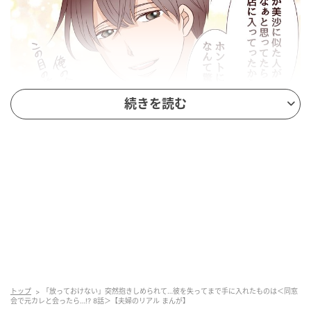
続きを読む
ウーマンエキサイト
トップ
「放っておけない」突然抱きしめられて…彼を失ってまで手に入れたものは＜同窓
会で元カレと会ったら…!? 8話＞【夫婦のリアル まんが】