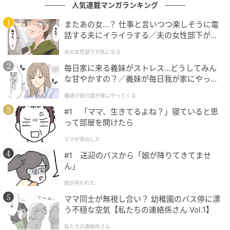
人気連載マンガランキング
またあの女…？ 仕事と言いつつ楽しそうに電
話する夫にイライラする／夫の女性部下が気
になる（1）【夫婦の危機 まんが】
夫の女性部下が気になる
ウーマンエキサイト
毎日家に来る義妹がストレス…どうしてみん
な甘やかすの？／義妹が毎日我が家にやって
くる（1）【義父母がシンドイんです！ まん
義妹が毎日我が家にやってくる
が】
#1 「ママ、生きてるよね？」寝ていると思
って部屋を開けたら
ママが家出した
#1 送迎のバスから「娘が降りてきてませ
ん」
娘が拐われた
ママ同士が無視し合い？ 幼稚園のバス停に漂
う不穏な空気【私たちの連絡係さん Vol.1】
ウーマンエキサイト
私たちの連絡係さん