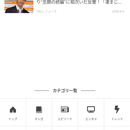
り“念願の続編”に相次いだ反響！「凄まじく
面白い」“賞 総なめ”『伝説級ドラマ』
TRILL ニュース
2026.8.4
ウーマンエキサイト
カテゴリ一覧
トップ
マンガ
エピソード
エンタメ
トレンド
ウーマンエキサイト