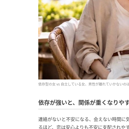
依存型の女 vs 自立している女、男性が離れていかないの
依存が強いと、関係が重くなりや
連絡がないと不安になる、会えない時間に
るほど、恋は安心よりも不安に支配されや