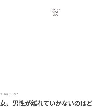
ないのはどっち？
いる女、男性が離れていかないのはど