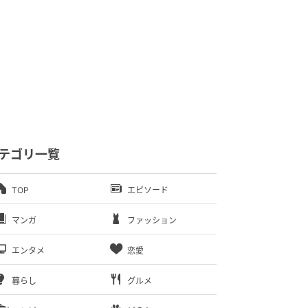
テゴリ一覧
TOP
エピソード
マンガ
ファッション
エンタメ
恋愛
暮らし
グルメ