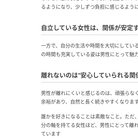
るようになり、少しずつ負担に感じるよう
自立している女性は、関係が安定
一方で、自分の生活や時間を大切にしてい
の時間も充実している姿は男性にとって魅
離れないのは“安心していられる関
男性が離れにくいと感じるのは、頑張らな
余裕があり、自然と長く続きやすくなりま
誰かを好きになることは素敵なこと。ただ
分の軸を持てる女性ほど、男性にとって離れ
ています