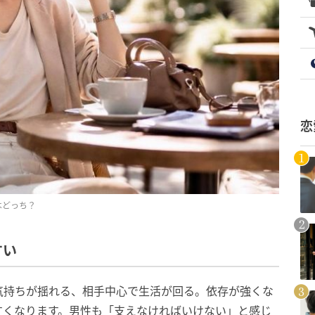
恋
はどっち？
すい
気持ちが揺れる、相手中心で生活が回る。依存が強くな
すくなります。男性も「支えなければいけない」と感じ