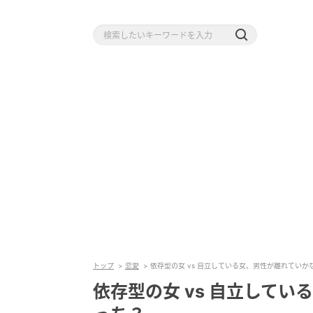
トップ
恋愛
依存型の女 vs 自立している女、男性が離れていか
依存型の女 vs 自立して