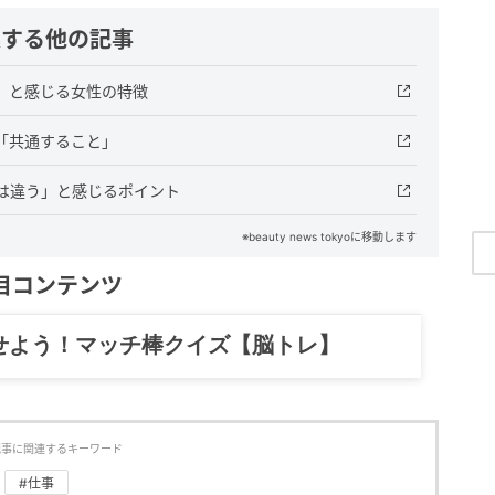
連する他の記事
」と感じる女性の特徴
「共通すること」
は違う」と感じるポイント
※beauty news tokyoに移動します
目コンテンツ
記……全部、読めます。
記事に関連するキーワード
#仕事