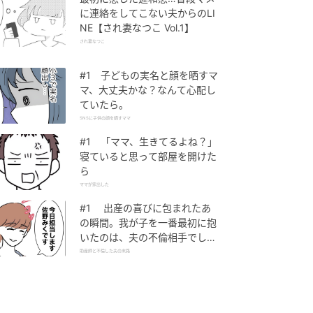
に連絡をしてこない夫からのLI
NE【され妻なつこ Vol.1】
され妻なつこ
#1 子どもの実名と顔を晒すマ
マ、大丈夫かな？なんて心配し
ていたら。
SNSに子供の顔を晒すママ
#1 「ママ、生きてるよね？」
寝ていると思って部屋を開けた
ら
ママが家出した
#1 出産の喜びに包まれたあ
の瞬間。我が子を一番最初に抱
いたのは、夫の不倫相手でし
た。
助産師と不倫した夫の末路