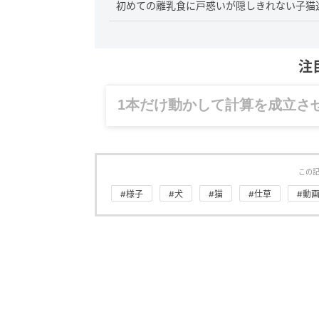
初めての離乳食に戸惑いが隠しきれない子猫
注
グルメ、ギャグ、子育て、旅行
この
#様子
#犬
#猫
#仕草
#動