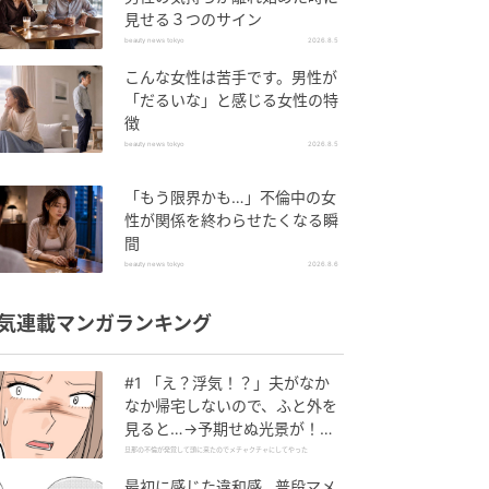
見せる３つのサイン
beauty news tokyo
2026.8.5
こんな女性は苦手です。男性が
「だるいな」と感じる女性の特
徴
beauty news tokyo
2026.8.5
「もう限界かも…」不倫中の女
性が関係を終わらせたくなる瞬
間
beauty news tokyo
2026.8.6
気連載マンガランキング
#1 「え？浮気！？」夫がなか
なか帰宅しないので、ふと外を
見ると…→予期せぬ光景が！｜
旦那の不倫が発覚して頭に来た
旦那の不倫が発覚して頭に来たのでメチャクチャにしてやった
のでメチャクチャにしてやった
最初に感じた違和感…普段マメ