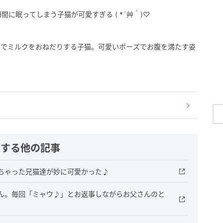
間に眠ってしまう子猫が可愛すぎる ( *´艸｀)♡
声でミルクをおねだりする子猫。可愛いポーズでお腹を満たす姿
連する他の記事
ちゃった兄猫達が妙に可愛かった♪
ん。毎回「ミャウ♪」とお返事しながらお父さんのと