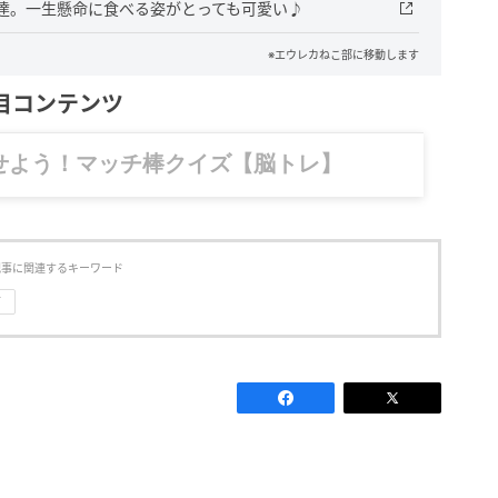
達。一生懸命に食べる姿がとっても可愛い♪
※エウレカねこ部に移動します
目コンテンツ
記……全部、読めます。
記事に関連するキーワード
画