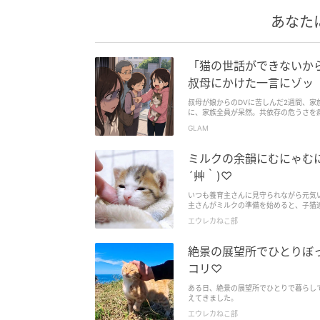
あなた
「猫の世話ができないか
叔母にかけた一言にゾッ
叔母が娘からのDVに苦しんだ2週間、
に、家族全員が呆然。共依存の危うさを
GLAM
ミルクの余韻にむにゃむに
´艸｀)♡
いつも養育主さんに見守られながら元気
主さんがミルクの準備を始めると、子猫
エウレカねこ部
絶景の展望所でひとりぼ
コリ♡
ある日、絶景の展望所でひとりで暮らし
えてきました。
エウレカねこ部