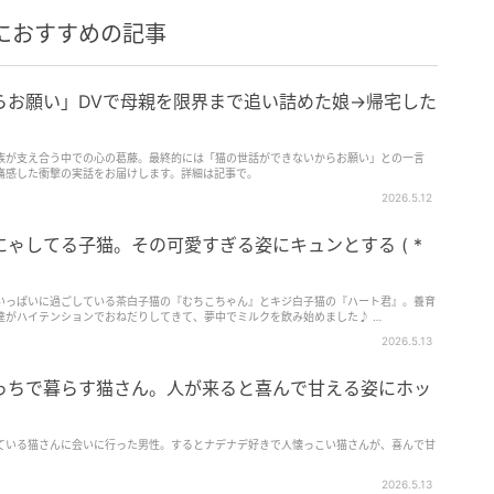
におすすめの記事
らお願い」DVで母親を限界まで追い詰めた娘→帰宅した
家族が支え合う中での心の葛藤。最終的には「猫の世話ができないからお願い」との一言
痛感した衝撃の実話をお届けします。詳細は記事で。
2026.5.12
ゃしてる子猫。その可愛すぎる姿にキュンとする ( *
いっぱいに過ごしている茶白子猫の『むちこちゃん』とキジ白子猫の『ハート君』。養育
達がハイテンションでおねだりしてきて、夢中でミルクを飲み始めました♪ …
2026.5.13
っちで暮らす猫さん。人が来ると喜んで甘える姿にホッ
ている猫さんに会いに行った男性。するとナデナデ好きで人懐っこい猫さんが、喜んで甘
2026.5.13