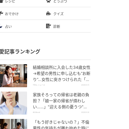
レシピ
どうぶつ
おでかけ
クイズ
占い
診断
愛記事ランキング
結婚相談所に入会した34歳女性
→希望の男性に申し込むも“お断
り”…女性に突きつけられた「高
望み」以上の残酷な原因とは？
TRILL ニュース
2026.8.5
家族そろっての帰省は老親の負
担？「娘一家の帰省が煩わし
い……」"迎える側の憂うつ"の
正体と対処法
All About
2026.8.6
「もう好きじゃないの？」不倫
男性の気持ちが離れ始めた時に