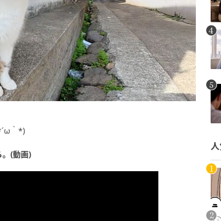
ω｀*)
人
。(動画)