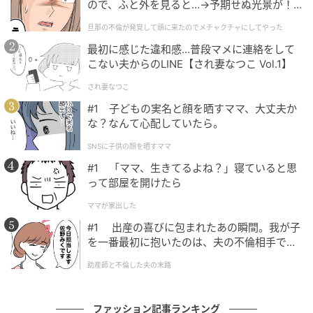
ので、ふと外を見ると…→予期せぬ光景が！
｜旦那の不倫が発覚して頭に来たのでメチャ
旦那の不倫が発覚して頭に来たのでメチャクチャにしてやった
クチャにしてやった
最初に感じた違和感…普段マメに連絡をして
こない夫からのLINE【され妻なつこ Vol.1】
され妻なつこ
#1 子どもの実名と顔を晒すママ、大丈夫か
な？なんて心配していたら。
SNSに子供の顔を晒すママ
#1 「ママ、生きてるよね？」寝ていると思
って部屋を開けたら
ママが家出した
LULA
#1 出産の喜びに包まれたあの瞬間。我が子
を一番最初に抱いたのは、夫の不倫相手でし
た。
助産師と不倫した夫の末路
ファッション記事ランキング