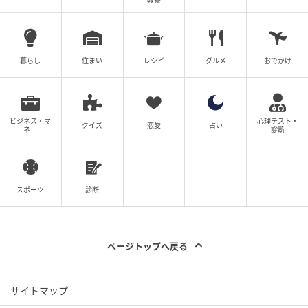
教養
暮らし
住まい
レシピ
グルメ
おでかけ
shirt by ALBERTE LYKKE SMED, skirt by MAISON MARGIELA, shoes by
ビジネス・マ
心理テスト・
DOLCE&GABBANA, headdress by RONJA KRUUS, bag by COPERNI
クイズ
恋愛
占い
ネー
診断
スポーツ
診断
ページトップへ戻る
サイトマップ