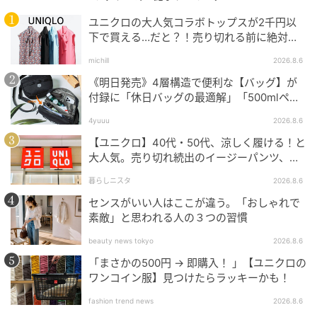
ユニクロの大人気コラボトップスが2千円以
下で買える…だと？！売り切れる前に絶対買
い！
michill
2026.8.6
《明日発売》4層構造で便利な【バッグ】が
付録に「休日バッグの最適解」「500mlペッ
トボトルも入る」
4yuuu
2026.8.6
【ユニクロ】40代・50代、涼しく履ける！と
大人気。売り切れ続出のイージーパンツ、買
ってみた！
暮らしニスタ
2026.8.6
センスがいい人はここが違う。「おしゃれで
素敵」と思われる人の３つの習慣
beauty news tokyo
2026.8.6
「まさかの500円 → 即購入！ 」【ユニクロの
ワンコイン服】見つけたらラッキーかも！
fashion trend news
2026.8.6
top by 1960S COLORBLOCK TOP, skirt by DIOR, shoes by VERA BLUM, tights