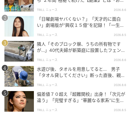
ら“２年間”極秘で続けた【副業】とは「お金
を稼ぐのって大変」
TRILL ニュース
2026.8.6
「日曜劇場ヤバくない？」「天才的に面白
い」劇場版が“興収１５億”を記録！「一生言
い続ける」放送後も続く“切望の声”
TRILL ニュース
2026.8.5
隣人「そのブロック塀、うちの所有物です
が…」40代夫婦が新築庭に設置したフェン
ス、直後に迫られた"顛末"
TRILL ニュース
2026.8.6
水遊び後、タオルを用意してると… 男子
「タオル貸してください」断った直後、親が
大声で放った一言に絶句
TRILL ニュース
2026.8.6
偏差値７０超え『超難関校』出身！「次元が
違う」「完璧すぎる」“華麗なる家系”に生ま
れた【規格外の逸材】
TRILL ニュース
2026.8.5