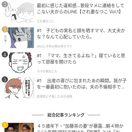
最初に感じた違和感…普段マメに連絡をして
こない夫からのLINE【され妻なつこ Vol.1】
され妻なつこ
#1 子どもの実名と顔を晒すママ、大丈夫か
な？なんて心配していたら。
SNSに子供の顔を晒すママ
#1 「ママ、生きてるよね？」寝ていると思
って部屋を開けたら
ママが家出した
#1 出産の喜びに包まれたあの瞬間。我が子
を一番最初に抱いたのは、夫の不倫相手でし
た。
助産師と不倫した夫の末路
総合記事ランキング
４５歳年下・“加藤茶の妻”が暴露…朝４時か