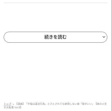
続きを読む
トップ
【漫画】「不倫は違法行為」とさとされても納得しない妹「彼がいい」【妹の人生
が大転落 Vol.9】