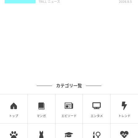
TRILL ニュース
2026.8.5
いんだろうなあ」
図形がワッペンに見えた人は、今同僚から「目立つ仕
事がしたいんだろうなあ」と思われているかもしれま
せん。あなたの活躍が目覚ましいため、同僚は少し距
離を感じてしまっているのではないでしょうか。あな
たばかりが上司に引き立てられて前に出ることが多
く、少し遠い存在に感じられているのかもしれませ
ん。
カテゴリ一覧
このタイプの人は、愛嬌があり、そして見えないとこ
ろで努力ができる性格をしている傾向があります。そ
ういうところを上司に買われているようですが、影の
努力が表に見えにくいため、同僚からは「要領よくこ
トップ
マンガ
エピソード
エンタメ
トレンド
なしていて羨ましい」と誤解されやすい一面もあるの
ではないでしょうか。