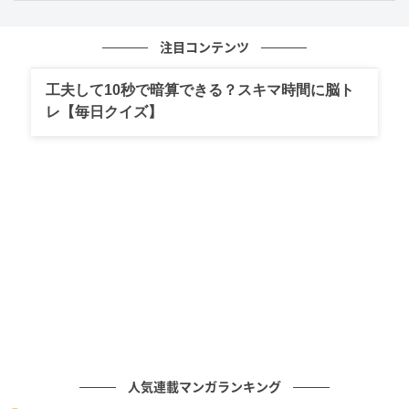
なたは、同僚から見た時に、相当に忙しそうにしてい
るのではないでしょうか。お昼ご飯を食べる時間もほ
注目コンテンツ
とんどないほど動き回っており、仕事量が多いのでは
工夫して10秒で暗算できる？スキマ時間に脳ト
ないかと思われているようです。
レ【毎日クイズ】
このタイプの人は、頑張り屋でお人好しな性格をして
いる傾向があります。それゆえ、みんながやりたがら
ないような仕事に関しては、誰かに振ることをせず、
自分で背負ってしまいがちと言えるでしょう。お願い
して断られるのもしんどいので、それなら自分がやれ
ばいいと考えてしまうのではないでしょうか。
そのせいで、おそらく実際に仕事量が多くなってしま
いがちです。あなたの同僚は、あなたが優秀で頼りに
なるため、ついつい甘えてしまっているのかもしれま
せん。あなたが一人で完璧にこなしてしまうため、同
人気連載マンガランキング
僚は手伝うタイミングや隙を見つけられずにいるので