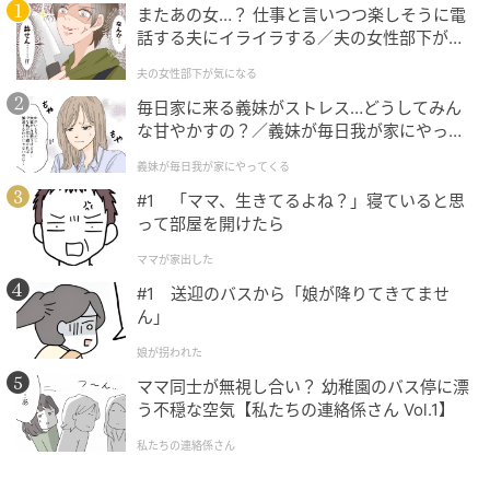
またあの女…？ 仕事と言いつつ楽しそうに電
はないでしょうか。つい一人で抱え込んでしまいがち
話する夫にイライラする／夫の女性部下が気
ですが、時には周囲を頼ることも大切です。少しずつ
になる（1）【夫婦の危機 まんが】
夫の女性部下が気になる
業務を分担することで、あなた自身の負担も減り、チ
毎日家に来る義妹がストレス…どうしてみん
ーム全体の力も底上げされるはずです。
な甘やかすの？／義妹が毎日我が家にやって
くる（1）【義父母がシンドイんです！ まん
義妹が毎日我が家にやってくる
が】
3. 人の顔に見えた人は「仕事ができる人だな
#1 「ママ、生きてるよね？」寝ていると思
あ」
って部屋を開けたら
ママが家出した
図形が人の顔に見えた人は、今同僚から「仕事ができ
#1 送迎のバスから「娘が降りてきてませ
る人だなあ」と思われているかもしれません。あなた
ん」
は、同僚から見た時に、タスク管理が得意で、周囲か
ら頼りにされる存在に見えるようです。たくさんの仕
娘が拐われた
事量であっても、テキパキとこなしていくでしょう
ママ同士が無視し合い？ 幼稚園のバス停に漂
う不穏な空気【私たちの連絡係さん Vol.1】
し、知識も豊富で、何をやらせてもうまくこなすよう
に見受けられます。
私たちの連絡係さん