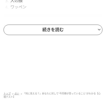
人の顔
ワッペン
1. 封筒に見えた人は「気持ちをわかってくれる
続きを読む
なあ」
図形が封筒に見えた人は、今同僚から「気持ちをわか
ってくれるなあ」と思われているかもしれません。あ
なたは、同僚がどういう気持ちでいるのかを察しなが
ら、仕事をしていると言えるでしょう。察することが
できるため、ちょっとした声掛けなどに共感の気持ち
が滲んでいるようです。
このタイプの人は、共感力が高く優しい性格をしてい
トップ
占い
「何に見える？」あなたに対して“今同僚が思っていること”がわかる【心
る傾向があります。同僚のことを、ただの仕事関係の
理テスト】
人ではなく、仲間だと思っているのではないでしょう