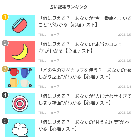
このタイプの人は、器用でバランスのよい性格をして
占い記事ランキング
いるでしょう。飲み込みも早いですし、要領もよく、
短時間でいくつものことを同時にこなしていくことが
「何に見える？」あなたが“今一番疲れている
こと”がわかる【心理テスト】
できる傾向があります。そのため、実際に同僚の中で
も仕事ができる方だと言えるでしょう。あなたの同僚
TRILL ニュース
2026.8.5
は、あなたに対して安心感を抱いており、対抗心を燃
「何に見える？」あなたの“本当のコミュ
力”がわかる【心理テスト】
やすということもないようです。
TRILL ニュース
2026.8.5
おそらく職場内では、あなたに任せておけば大丈夫だ
「どの色のマグカップを使う？」あなたの“寂
ろうという雰囲気ができあがっているのではないでし
しがり屋度”がわかる【心理テスト】
ょうか。それゆえ、他の人が活躍する場が減ってしま
TRILL ニュース
2026.8.4
いそうです。ますますあなただけが仕事ができる状態
「何に見える？」あなたが“人に合わせすぎて
になってしまいますので、それぞれの得意分野を活か
しまう場面“がわかる【心理テスト】
せるよう、周囲をサポートする側に回ってみるのもよ
TRILL ニュース
2026.8.5
いでしょう。
「何に見える？」あなたの“甘えん坊度”がわ
かる【心理テスト】
4. ワッペンに見えた人は「目立つ仕事がした