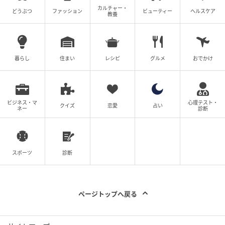
あなたの見えない努力が伝われば、周囲の見る目も変
カルチャー・
どうぶつ
ファッション
ビューティー
ヘルスケア
教養
わるはずです。今は誤解されているかもしれません
が、それはあなたに関しての情報が足りていないから
だと言えます。少し雑談を取り入れて自己開示をする
暮らし
住まい
レシピ
グルメ
おでかけ
ことで、親しみやすさが伝わり、より良い関係が築け
るでしょう。あなたの人となりがわかり、頑張り屋で
あることが同僚にも伝わるはずです。
ビジネス・マ
心理テスト・
クイズ
恋愛
占い
ネー
診断
※本記事の心理テストはエンターテインメントとして
提供するものであり、医学的・心理学的な診断結果を
示すものではありません。
スポーツ
診断
ライター：aiirococco
ページトップへ戻る
心の専門家。知っているようで知らない自分のこと。
自分の心の中を少しのぞいてみませんか？心理テスト