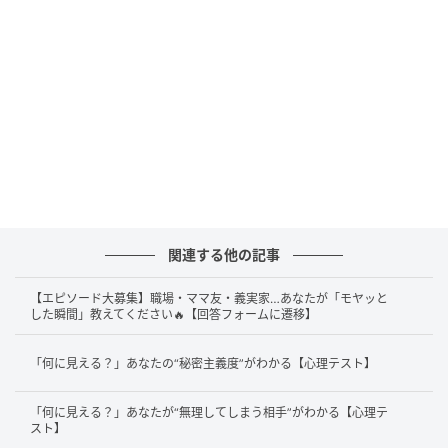
か。だからこそ、普段から様子をよく見ていますし、
少しの変化も察知することができるはずです。上司な
どからきつい言い方をされた時などに、「言い方が酷
かったよね」とそっと共感してくれる存在です。
そのように同僚と関わっているため、みんなあなたに
対しては「気持ちをわかってくれる」と感じているよ
うです。あなたの顔を見ただけで、なんとなくホッと
する、安心するという人もいるのではないでしょう
か。心を支えてくれる、そんな存在であると職場内で
関連する他の記事
は認識されているようです。
【エピソード大募集】職場・ママ友・義実家…あなたが「モヤッと
した瞬間」教えてください🔥【回答フォームに遷移】
2. ゴミ箱に見えた人は「仕事量が多すぎるの
かなあ」
「何に見える？」あなたの“秘密主義度”がわかる【心理テスト】
「何に見える？」あなたが“無理してしまう相手”がわかる【心理テ
図形がゴミ箱に見えた人は、今同僚から「仕事量が多
スト】
すぎるのかなあ」と思われているかもしれません。あ