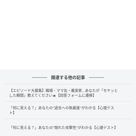
このタイプの人は、積極性があり、明るく社交的な傾
向があるでしょう。人の輪に入ることが上手で、する
りと懐に入ってしまう能力が高いようです。それもあ
って、色々な人と垣根を作ったりせず、気さくに話が
できるところが、あなたの長所だったりするでしょ
う。ただ、その反面、親しみやすさゆえに、つい距離
を詰めすぎてしまうことがあるようです。
また、冗談混じりに相手が気にしていることをストレ
ートに突いてしまうこともあるという側面を持ってい
関連する他の記事
ます。あなたはそんなに相手が気にしているとも思っ
ていないため、相手の領域に踏み込んでいる自覚が薄
【エピソード大募集】職場・ママ友・義実家…あなたが「モヤッと
した瞬間」教えてください🔥【回答フォームに遷移】
いかもしれません。悪意がなさそうだからこそ、「聞
き流せばいいだろう」と思う人も多く、あえて指摘さ
「何に見える？」あなたの“過去への執着度”がわかる【心理テス
ト】
れることがないようです。持ち前の明るさを活かしつ
つ、発言の前に少し相手の立場を想像するワンクッシ
「何に見える？」あなたの“隠れた攻撃性”がわかる【心理テスト】
ョンを置くだけで、さらに周囲と円滑な関係が築ける