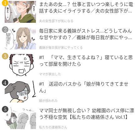
またあの女…？ 仕事と言いつつ楽しそうに電
できる人という印象を強めてしまい、周囲に『自分と
話する夫にイライラする／夫の女性部下が気
は少しタイプが違うストイックな人』という印象を与
になる（1）【夫婦の危機 まんが】
夫の女性部下が気になる
えているのかもしれません。
毎日家に来る義妹がストレス…どうしてみん
な甘やかすの？／義妹が毎日我が家にやって
そのため、当然、ちょっと近づきがたいオーラを持っ
くる（1）【義父母がシンドイんです！ まん
ているなんて、言えるはずもないようです。あなたは
義妹が毎日我が家にやってくる
が】
そんなことでは怒らない寛大な人ですが、相手が勝手
#1 「ママ、生きてるよね？」寝ていると思
に「怒らせてしまうかもしれない」と思って、引いて
って部屋を開けたら
しまっている部分がありそうです。もしかすると、全
ママが家出した
然空気を読まないで発言する人が出てきたら、面と向
#1 送迎のバスから「娘が降りてきてませ
かって「近づきがたいよ」と言われる可能性はあるで
ん」
しょう。ストイックな姿勢は素晴らしい長所です。時
娘が拐われた
には自分からフランクに話しかけてみるだけで、周囲
ママ同士が無視し合い？ 幼稚園のバス停に漂
も安心してあなたに頼れるようになるはずです。
う不穏な空気【私たちの連絡係さん Vol.1】
私たちの連絡係さん
3. 人の頭に見えた人は「ちょっと休憩が多い