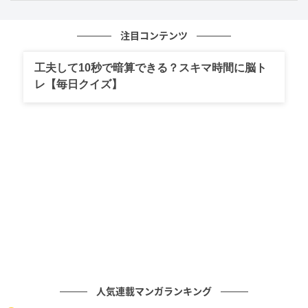
はずです。
注目コンテンツ
2. 盃に見えた人は「ちょっと近づきがたいオ
ーラを持っていること」
工夫して10秒で暗算できる？スキマ時間に脳ト
レ【毎日クイズ】
図形が盃に見えた人は、同僚が、ちょっと近づきがた
いオーラを持っていることを言えていないかもしれま
せん。あなたに対して何かお願い事をしたり、ちょっ
と雑談をしたりすることに躊躇があるのかもしれませ
ん。今声をかけていいものか、しょうもない話をして
もいいのか、考えてしまっていることを言えないでい
るという傾向があるようです。
このタイプの人は、ストイックで努力家な一面を持っ
ているようです。自分に対してとても厳しい人です
が、その厳しさが他人に向かう時もあるようです。言
人気連載マンガランキング
っていることは正しく、その通りなのですが、それが