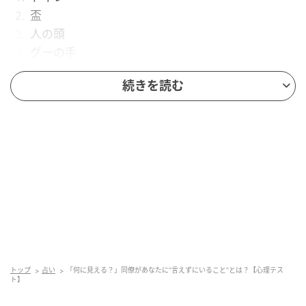
盃
人の頭
グーの手
続きを読む
1. トイレに見えた人は「言葉選びが少しスト
レートすぎること」
図形がトイレに見えた人は、同僚が、言葉選びが少し
ストレートすぎることを言えていないかもしれませ
ん。何気ない会話の中で、その発言は少しストレート
すぎないかなと思うことがあるようです。でもあなた
が特に悪気がある感じでもなく、ごく普通に言ってい
そうに見えることもあって、わざわざ指摘していいも
トップ
占い
「何に見える？」同僚があなたに“言えずにいること”とは？【心理テス
のかと思っているようです。
ト】