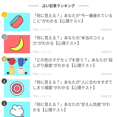
こと」
占い記事ランキング
図形が人の頭に見えた人は、同僚が、ちょっと休憩が
「何に見える？」あなたが“今一番疲れている
こと”がわかる【心理テスト】
多いことを言えていないかもしれません。他の人より
も、なんやかんやと休憩に入る回数や時間が多く見え
TRILL ニュース
2026.8.5
る傾向があるようです。仕事の手を休めて、しゃべっ
「何に見える？」あなたの“本当のコミュ
力”がわかる【心理テスト】
ていたり、お茶を飲みに席を離れたりすることが多い
かもしれません。でも、はっきり言うと、揉めるかも
TRILL ニュース
2026.8.5
しれないと思って、言えずにいるようです。
「どの色のマグカップを使う？」あなたの“寂
しがり屋度”がわかる【心理テスト】
このタイプの人は、マイペースで集中するのに時間を
TRILL ニュース
2026.8.4
要しやすいタイプと言えそうです。集中し始めると、
「何に見える？」あなたが“人に合わせすぎて
一気に仕事をこなすこともできるのですが、気が散り
しまう場面“がわかる【心理テスト】
始めると、なかなか気持ちが仕事に向かなくなってし
TRILL ニュース
2026.8.5
まうようです。そうなると、つい周りの人に話しかけ
「何に見える？」あなたの“甘えん坊度”がわ
たり、スマホに目を向けてしまったり、座っていても落
かる【心理テスト】
ち着かなくなってしまうという側面を持っています。