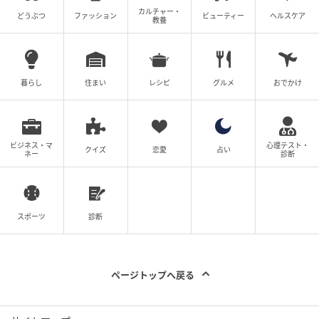
カルチャー・
言葉のトーンが強くなってしまったりする傾向がある
どうぶつ
ファッション
ビューティー
ヘルスケア
教養
ようです。感情的になりやすい人にそんなことを指摘
すると、余計に感情的にさせてしまう恐れもあり、み
んな言えないままになっているようです。
暮らし
住まい
レシピ
グルメ
おでかけ
このタイプの人は、何事に対しても真剣で、一生懸命
なタイプと言えそうです。仕事に対しても、かなりの
めり込んでおり、エネルギーを注いでいるという側面
ビジネス・マ
心理テスト・
クイズ
恋愛
占い
ネー
診断
を持っています。また、もともと感受性が豊かで、感
情の起伏は大きい方かもしれません。感情を抑えた
り、隠したりすることが苦手で、ついつい言動に出し
スポーツ
診断
てしまいがちでしょう。
意見の相違があったりすると、イライラした声になっ
てきてしまったりすることがあるようです。感情的に
ページトップへ戻る
なっているなと気づいて、少しクールダウンをさせよ
うとする人もいるかもしれません。もう少し感情をう