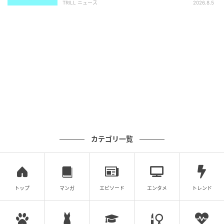
TRILL ニュース
2026.8.5
そのため、同僚は、また休憩していると思ってしまっ
ているのでしょう。ただ、別に仕事が遅れているわけ
でもないですし、やるべきことはしていることもあっ
て、特に言う必要がないと感じている人も多いのかも
しれません。でも若干休憩の多さは気になるなあと思
われている側面を持っています。オンオフの切り替え
が上手なのは良いことですが、周囲の状況を見て休憩
のタイミングを少し工夫するだけで、あなたの仕事の
早さがより正当に評価されるようになるでしょう。
カテゴリ一覧
4. グーの手に見えた人は「ちょっと感情的に
なりやすいこと」
トップ
マンガ
エピソード
エンタメ
トレンド
図形がグーの手に見えた人は、同僚が、ちょっと感情
的になりやすいことを言えていないかもしれません。
何かあると、感情がすぐに顔に出やすかったり、少し