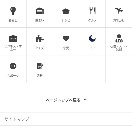
暮らし
住まい
レシピ
グルメ
おでかけ
ビジネス・マ
心理テスト・
クイズ
恋愛
占い
ネー
診断
肉と魚を両方食べたい！そんな欲が叶う、新定食。
スポーツ
診断
SNSでは「脂の乗った柔らかいほっけと黒酢あんのい
い風味がご飯によく合って美味しかった」「身がふわ
っとしていて予想以上」「ご飯が進んだ」「ガッツリ
ページトップへ戻る
食べられて幸せ」といった声が寄せられていました。
ぜひ「大戸屋ごはん処」でチェックしてくださいね。
サイトマップ