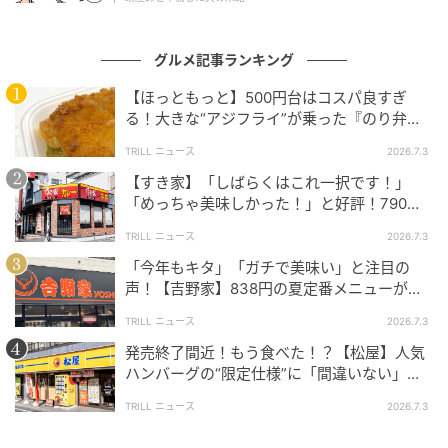
らなく、しまほっけの脂の旨みがじゅわっとにじみ出
てきます。大根おろしがたっぷり付いているのも、う
グルメ記事ランキング
れしいポイントです。
【ほっともっと】500円台はコスパ良すぎ
る！大きな“アジフライ”が乗った『のり弁
当』に「ふっくら」「うまそうだ！」と好評
TRILL ニュース
2026.7.3
の声
【すき家】「しばらくはこれ一択です！」
「めっちゃ美味しかった！」と好評！790円
の絶品丼、もうチェックした？
TRILL ニュース
2026.7.3
「今年もキタ」「ガチで美味い」と注目の
声！【吉野家】838円の夏定番メニューがさ
らにパワーアップしていて旨すぎた
TRILL ニュース
2026.7.3
発売終了間近！もう食べた！？【松屋】人気
ハンバーグの“限定仕様”に「間違いない」
「歴史が動く」と絶賛の声
TRILL ニュース
2026.7.3