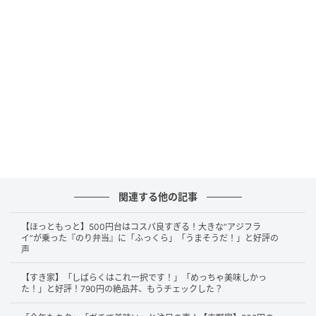
ご飯は、白いご飯か五穀ご飯の2種類から選べ、量も少
なめ100g（-20円）と大盛り300g（+60円）に調整
可。筆者はご飯・普通盛り180gをチョイスしました。
このほか料金をプラスすれば、味噌汁やタルタルソー
スなどのオプションもあります。
さすが人気メニューの合い盛り！最後の一口
まで美味しい
関連する他の記事
【ほっともっと】500円台はコスパ良すぎる！大きな“アジフラ
イ”が乗った『のり弁当』に「ふっくら」「うまそうだ！」と好評の
声
【すき家】「しばらくはこれ一択です！」「めっちゃ美味しかっ
た！」と好評！790円の絶品丼、もうチェックした？