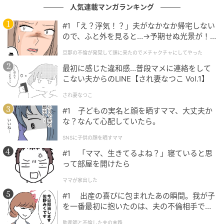
飯が進む味…！
人気連載マンガランキング
#1 「え？浮気！？」夫がなかなか帰宅しない
ので、ふと外を見ると…→予期せぬ光景が！
｜旦那の不倫が発覚して頭に来たのでメチャ
旦那の不倫が発覚して頭に来たのでメチャクチャにしてやった
クチャにしてやった
最初に感じた違和感…普段マメに連絡をして
こない夫からのLINE【され妻なつこ Vol.1】
され妻なつこ
#1 子どもの実名と顔を晒すママ、大丈夫か
な？なんて心配していたら。
SNSに子供の顔を晒すママ
#1 「ママ、生きてるよね？」寝ていると思
って部屋を開けたら
ママが家出した
続いて、しまほっけの炭火焼き。炭火でじっくりと焼
#1 出産の喜びに包まれたあの瞬間。我が子
き上げられた皮はパリッと香ばしく、身はふっくらと
を一番最初に抱いたのは、夫の不倫相手でし
た。
やわらか。口に入れた瞬間に広がる炭火の香りがたま
助産師と不倫した夫の末路