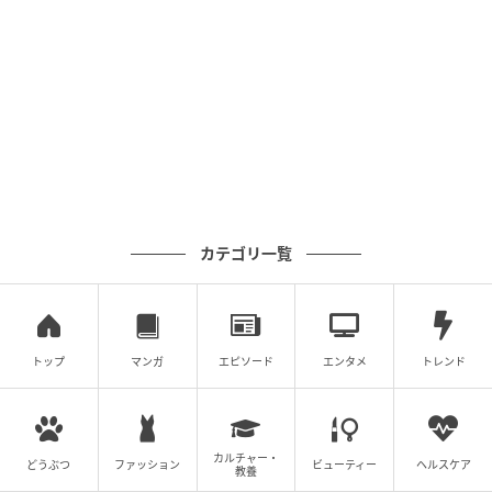
箸休めにぴったりな一品も充実。この日は、大根の漬
物やひじきの煮物、きんぴらごぼうが付いてきまし
た。これだけ多くの食材や料理を一度に楽しめるのは
うれしい限り。
メインのおかずは、コクのある黒酢あんと、さっぱり
とした大根おろしのバランスが絶妙で、最後まで飽き
ることなく味わえます。食べ応えと満足感をしっかり
と兼ね備えた定食でした。
カテゴリ一覧
満足度の高い定食！リピート必至
トップ
マンガ
エピソード
エンタメ
トレンド
カルチャー・
どうぶつ
ファッション
ビューティー
ヘルスケア
教養