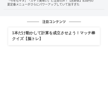
「今年もキタ」「ガチで美味い」と注目の声！【吉野家】838円の
夏定番メニューがさらにパワーアップしていて旨すぎた
注目コンテンツ
1本だけ動かして計算を成立させよう！マッチ棒
クイズ【脳トレ】
それでは、早速いただきます。
まず、鶏と野菜の黒酢あんから。鶏肉はゴロッと大き
めのものが約3個入っていました。黒酢のまろやかな酸
味とコクが口いっぱいに広がり、鶏肉のジューシーさ
と野菜の柔らかさが絶妙！
甘さと酸味のバランスが良く、ナスやニンジン、レン
コン、ジャガイモ、タマネギ、インゲンなどの野菜に
も、しっかりと黒酢あんが絡んでいました。これはご