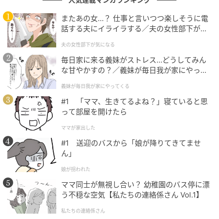
店のために英語を学ぼうと決意したりんと、どのよう
な関係性を築いていくのか注目だ。
またあの女…？ 仕事と言いつつ楽しそうに電
話する夫にイライラする／夫の女性部下が気
になる（1）【夫婦の危機 まんが】
さらに、慣れない環境の中で一歩を踏み出したりん
夫の女性部下が気になる
が、どのように新たな居場所を築いていくのかも見ど
毎日家に来る義妹がストレス…どうしてみん
ころのひとつだ。人との出会いや経験を重ねる中で、
な甘やかすの？／義妹が毎日我が家にやって
彼女自身がどのように変化していくのか、今後の展開
くる（1）【義父母がシンドイんです！ まん
義妹が毎日我が家にやってくる
が】
にも期待が高まる。
#1 「ママ、生きてるよね？」寝ていると思
って部屋を開けたら
連続テレビ小説『風、薫る』毎週月曜〜土曜あさ8時放
ママが家出した
送
#1 送迎のバスから「娘が降りてきてませ
NHK ONE（新NHKプラス）同時見逃し配信中・過去
ん」
回はNHKオンデマンドで配信
娘が拐われた
ママ同士が無視し合い？ 幼稚園のバス停に漂
次の記事
う不穏な空気【私たちの連絡係さん Vol.1】
#1 「ママ、生きてるよね？」寝ていると思
私たちの連絡係さん