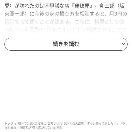
愛）が訪れたのは不思議な店『瑞穂屋』。卯三郎（坂
東彌十郎）に今後の身の振り方を相談すると、月3円の
給金で店で働くことが決まる。さらに、物置として使
われている長屋の2階を住まいとして提供されることに
なった。
続きを読む
娘とともに温かく迎え入れられ、ひとまず胸をなで下
ろすりん。しかし、蜘蛛の巣や埃に覆われた長屋の様
子を目の当たりにし、思わず言葉を失ってしまう。
新たな登場人物に注目
トップ
朝ドラ公式Xの投稿に“２万いいね”を超える大反響「ずっと待ってました！」「や
っと出た」視聴者が“待ち焦がれていた”男性