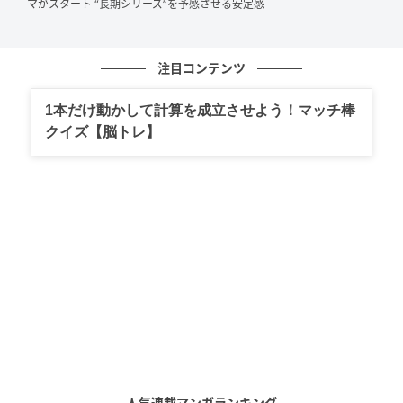
か）に対しては「シマケン」と名乗り、優しく頭を撫
マがスタート “長期シリーズ”を予感させる安定感
でる姿も印象的だった。
公式SNSでは、この日の投稿に4月17日現在で2.3万件
注目コンテンツ
のいいねが寄せられ、話題を呼んでいる。
1本だけ動かして計算を成立させよう！マッチ棒
クイズ【脳トレ】
りんの前に現れたこの人は何者……？明日の放送でご確認くだ
さい！
引用：
朝ドラ「風、薫る」公式＠asadora_nhk（2026年4月13日の投稿
より）
視聴者からは、「ずっと待ってました！」「これから
の展開が楽しみ」「やっと出た」といった声が上がっ
ている。なお、佐野はアイドルグループ『Aぇ!
group』のメンバーでドラムを担当し、幼少期からミ
ュージカルスクールで培った舞台経験も持つ。今後、
人気連載マンガランキング