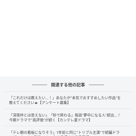
『風、薫る』第3週（C）NHK
店番をしていたりんのもとに、ある日外国人の来客が
訪れる。フランス語で話しかけられ戸惑うりんの前に
関連する他の記事
現れたのは、島田健次郎（佐野晶哉）。流暢なフラン
ス語で応対し、その場をさりげなく収める。
「これだけは教えたい…！」あなたが“本気でおすすめしたい作品”を
教えてください🔥【アンケート募集】
りんが島田に「先生か」と尋ねると、彼はショックだ
「深夜枠とは思えない」「秒で終わる」毎話“夢中になる人”続出…！
と伝えたうえで「俺は何者でもない」「変わり者の島
今期ドラマで“高評価”が続く【カンテレ夏ドラマ】
田健次郎」と応じる。さらに、りんの娘・環（宮島る
「テレ朝の看板になりそう」1年前と同じ“トリプル主演”で続編ドラ