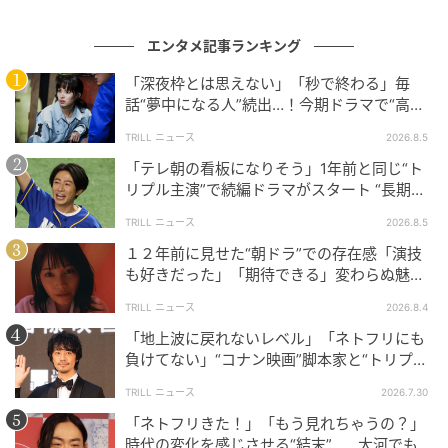
って部屋を開けたら
エンタメ記事ランキング
の記事をもっとみる
「深夜枠とは思えない」「秒で終わる」毎
話“夢中になる人”続出…！今期ドラマで“高評
価”が続く【カンテレ夏ドラマ】
TRILL ニュース
2026.8.5
「テレ朝の看板になりそう」1年前と同じ“ト
リプル主演”で続編ドラマがスタート “長期シ
リーズ”を予感させる安定感
TRILL ニュース
2026.8.5
１２年前に見せた“朝ドラ”での存在感「演技
も好きだった」「期待できる」変わらぬ魅力
に“注目”集まる俳優
TRILL ニュース
2026.8.4
「地上波に戻れないレベル」「ネトフリにも
負けてない」“コナン映画”脚本家と“トリプル
主演”が話題のアマプラドラマ
TRILL ニュース
2026.7.30
「ネトフリきた！」「もう見れちゃうの？」
時代の変化を感じさせる“結末”… 大河でも注