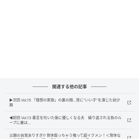
関連する他の記事
▶︎次回 Vol.15 「理想の家族」の裏の顔…常に“いい子”を演じた幼少
期
◀︎前回 Vol.13 暴言を吐いた後に優しくなる夫 繰り返される負のル
ープに妻は…
父親の自覚ありすぎ!? 育休取っちゃう俺って超イクメン！＜育休な
ウーマンエキサイト