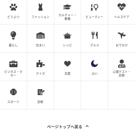
優しかった夫の裏の顔
ウーマンエキサイト
カルチャー・
全話一覧を見る
どうぶつ
ファッション
ビューティー
ヘルスケア
教養
クリエイター情報
暮らし
住まい
レシピ
グルメ
おでかけ
ウーマンエキサイト
ウーマンエキサイトは、ママを中心とした女性向け
の情報サービスサイト。数年先のことまで考えて、
子育て・くらし・レシピ・ハンドメイド・ビューテ
ビジネス・マ
心理テスト・
クイズ
恋愛
占い
ィの情報がセレクトできるように、最新情報やラン
ネー
診断
キング、すぐに役立つサービスをお届けします。
作品をもっとみる
スポーツ
診断
の記事をもっとみる
ページトップへ戻る