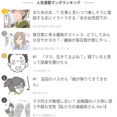
人気連載マンガランキング
またあの女…？ 仕事と言いつつ楽しそうに電
話する夫にイライラする／夫の女性部下が気
になる（1）【夫婦の危機 まんが】
夫の女性部下が気になる
毎日家に来る義妹がストレス…どうしてみん
な甘やかすの？／義妹が毎日我が家にやって
くる（1）【義父母がシンドイんです！ まん
義妹が毎日我が家にやってくる
が】
#1 「ママ、生きてるよね？」寝ていると思
って部屋を開けたら
ウーマンエキサイト
ママが家出した
#1 送迎のバスから「娘が降りてきてませ
ん」
娘が拐われた
ママ同士が無視し合い？ 幼稚園のバス停に漂
う不穏な空気【私たちの連絡係さん Vol.1】
私たちの連絡係さん