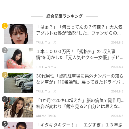
総合記事ランキング
「はぁ？」「何言ってんの？何様？」大人気
アダルト女優が“激怒”した、ファンからの
【質問】とは
TRILL ニュース
2026.8.5
１本１０００万円！「規格外」の“収入事
情”を明かした『元人気セクシー女優』デビュ
ー作が“１０万本”を記録した逸材
TRILL ニュース
2026.8.4
30代男性「契約駐車場に県外ナンバーの知ら
ない車が」110番通報。戻ってきたドライバー
の“言い分”に「口論になった」
TRILL ニュース
2026.8.5
「1か月で20キロ増えた」脳の病気で副作用…
容姿が変わり「鏡を見ると自分とは思えなか
った」壮絶な闘病生活明かす
ABEMA TIMES
2026.8.5
ウーマンエキサイト
「キタキタキター！」「エグすぎ」１３年ぶ