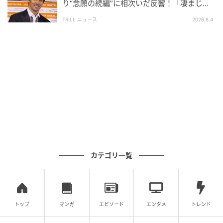
「いい子」でいることを常に求めていたあゆみの両
り“念願の続編”に相次いだ反響！「凄まじく
面白い」“賞 総なめ”『伝説級ドラマ』
親。
TRILL ニュース
2026.8.4
その日常は、小さなあゆみにとって辛い過去でもあっ
たのでした。
(人間まお)
元記事で読む
「理想の家族」の裏の顔…常に“いい子”を演じた
幼少期【優しかった夫の裏の顔 Vol.15】
カテゴリ一覧
次の話を読む
前の話
第15話
トップ
マンガ
エピソード
エンタメ
トレンド