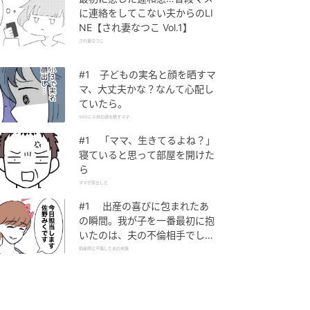
に連絡をしてこない夫からのLI
NE【され妻なつこ Vol.1】
され妻なつこ
#1 子どもの実名と顔を晒すマ
マ、大丈夫かな？なんて心配し
ていたら。
SNSに子供の顔を晒すママ
#1 「ママ、生きてるよね？」
寝ていると思って部屋を開けた
ら
ママが家出した
#1 出産の喜びに包まれたあ
の瞬間。我が子を一番最初に抱
いたのは、夫の不倫相手でし
た。
助産師と不倫した夫の末路