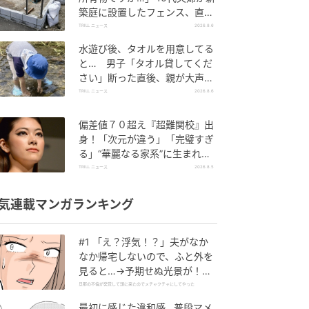
築庭に設置したフェンス、直後
に迫られた"顛末"
TRILL ニュース
2026.8.6
水遊び後、タオルを用意してる
と… 男子「タオル貸してくだ
さい」断った直後、親が大声で
放った一言に絶句
TRILL ニュース
2026.8.6
偏差値７０超え『超難関校』出
身！「次元が違う」「完璧すぎ
る」“華麗なる家系”に生まれた
【規格外の逸材】
TRILL ニュース
2026.8.5
気連載マンガランキング
#1 「え？浮気！？」夫がなか
なか帰宅しないので、ふと外を
見ると…→予期せぬ光景が！｜
旦那の不倫が発覚して頭に来た
旦那の不倫が発覚して頭に来たのでメチャクチャにしてやった
のでメチャクチャにしてやった
最初に感じた違和感…普段マメ