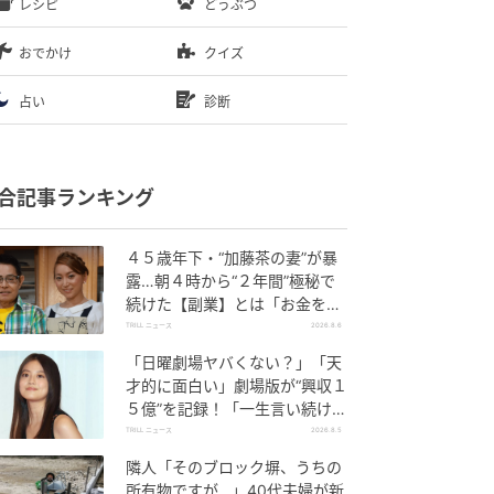
レシピ
どうぶつ
おでかけ
クイズ
占い
診断
合記事ランキング
４５歳年下・“加藤茶の妻”が暴
露…朝４時から“２年間”極秘で
続けた【副業】とは「お金を稼
ぐのって大変」
TRILL ニュース
2026.8.6
「日曜劇場ヤバくない？」「天
才的に面白い」劇場版が“興収１
５億”を記録！「一生言い続け
る」放送後も続く“切望の声”
TRILL ニュース
2026.8.5
隣人「そのブロック塀、うちの
所有物ですが…」40代夫婦が新