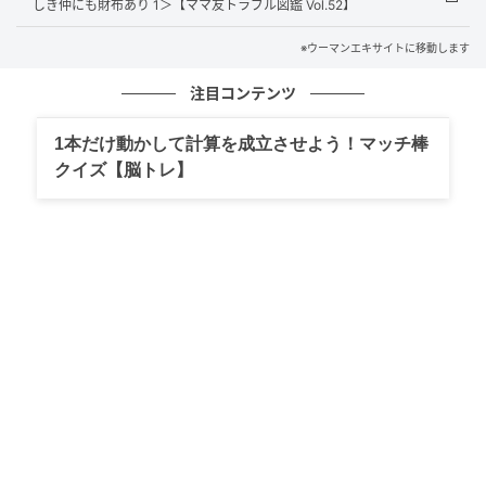
しき仲にも財布あり 1＞【ママ友トラブル図鑑 Vol.52】
※ウーマンエキサイトに移動します
注目コンテンツ
1本だけ動かして計算を成立させよう！マッチ棒
クイズ【脳トレ】
ウーマンエキサイト
■先生に様子を聞いてみると…