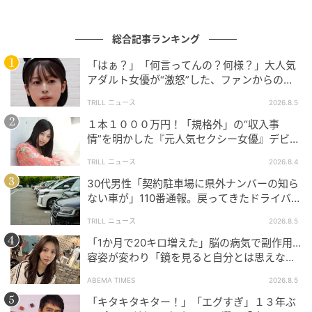
総合記事ランキング
「はぁ？」「何言ってんの？何様？」大人気
アダルト女優が“激怒”した、ファンからの
【質問】とは
TRILL ニュース
2026.8.5
１本１０００万円！「規格外」の“収入事
情”を明かした『元人気セクシー女優』デビュ
ー作が“１０万本”を記録した逸材
TRILL ニュース
2026.8.4
30代男性「契約駐車場に県外ナンバーの知ら
ない車が」110番通報。戻ってきたドライバー
の“言い分”に「口論になった」
TRILL ニュース
2026.8.5
ウーマンエキサイト
「1か月で20キロ増えた」脳の病気で副作用…
容姿が変わり「鏡を見ると自分とは思えなか
「幼稚園に行きたくない」と言われて、ナツキくんの
った」壮絶な闘病生活明かす
ことが頭をよぎるママ。その後、気を持ち直して幼稚
ABEMA TIMES
2026.8.5
園に行くことにした娘の姿に、不安がこみ上げてき
「キタキタキター！」「エグすぎ」１３年ぶ