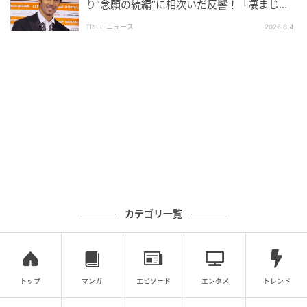
て…。
り“念願の続編”に相次いだ反響！「凄まじく
面白い」“賞 総なめ”『伝説級ドラマ』
TRILL ニュース
2026.8.4
朝の様子を先生に話してみると、「気にして見ておき
ますね」と言ってくれたのですが…。
(リコロコ)
元記事で読む
「すぐバカって言われる…」 やっぱり長女はお
友だちのことで悩んでいた【むすめのオトモダチ
Vol.6】
カテゴリ一覧
次の話を読む
前の話
第6話
トップ
マンガ
エピソード
エンタメ
トレンド
むすめのオトモダチ