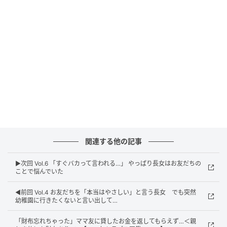
ウーマンエキサイト
関連する他の記事
▶︎次回 Vol.6 「すぐバカって言われる…」 やっぱり長女はお友だちの
ことで悩んでいた
◀︎前回 Vol.4 お友だちを「本当はやさしい」と言う長女 でも突然
幼稚園に行きたくないと言い出して…
「財布忘れちゃった」ママ友に貸したお金を返してもらえず…＜親