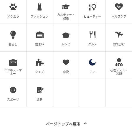
ウーマンエキサイト
全話一覧を見る
カルチャー・
どうぶつ
ファッション
ビューティー
ヘルスケア
教養
クリエイター情報
ウーマンエキサイト
暮らし
住まい
レシピ
グルメ
おでかけ
ウーマンエキサイトは、ママを中心とした女性向け
の情報サービスサイト。数年先のことまで考えて、
子育て・くらし・レシピ・ハンドメイド・ビューテ
ィの情報がセレクトできるように、最新情報やラン
ビジネス・マ
心理テスト・
キング、すぐに役立つサービスをお届けします。
クイズ
恋愛
占い
ネー
診断
作品をもっとみる
スポーツ
診断
の記事をもっとみる
ページトップへ戻る