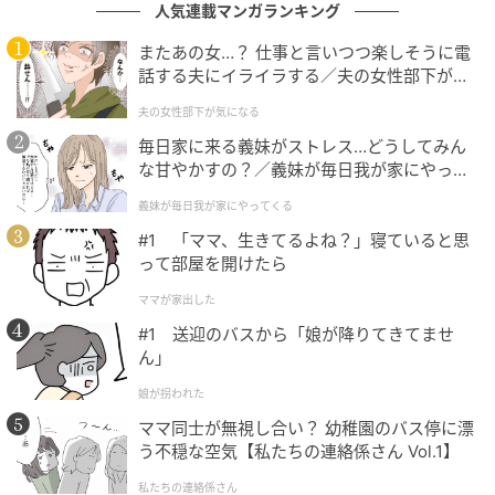
人気連載マンガランキング
またあの女…？ 仕事と言いつつ楽しそうに電
話する夫にイライラする／夫の女性部下が気
になる（1）【夫婦の危機 まんが】
夫の女性部下が気になる
毎日家に来る義妹がストレス…どうしてみん
な甘やかすの？／義妹が毎日我が家にやって
くる（1）【義父母がシンドイんです！ まん
義妹が毎日我が家にやってくる
が】
#1 「ママ、生きてるよね？」寝ていると思
って部屋を開けたら
ママが家出した
#1 送迎のバスから「娘が降りてきてませ
ウーマンエキサイト
ん」
娘が拐われた
ママ同士が無視し合い？ 幼稚園のバス停に漂
う不穏な空気【私たちの連絡係さん Vol.1】
私たちの連絡係さん