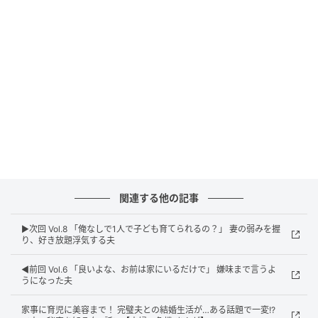
関連する他の記事
▶︎次回 Vol.8 「俺なしで1人で子ども育てられるの？」 妻の弱みを握
り、好き放題浮気する夫
◀︎前回 Vol.6 「良いよな、お前は家にいるだけで」 嫌味まで言うよ
うになった夫
ウーマンエキサイト
家事に育児に美容まで！ 完璧夫との結婚生活が…ある話題で一変!?