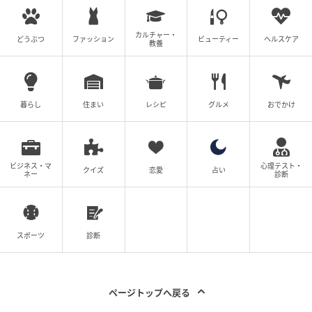
ウーマンエキサイト
全話一覧を見る
カルチャー・
どうぶつ
ファッション
ビューティー
ヘルスケア
教養
クリエイター情報
暮らし
住まい
レシピ
グルメ
おでかけ
ウーマンエキサイト
ウーマンエキサイトは、ママを中心とした女性向け
の情報サービスサイト。数年先のことまで考えて、
子育て・くらし・レシピ・ハンドメイド・ビューテ
ィの情報がセレクトできるように、最新情報やラン
ビジネス・マ
心理テスト・
クイズ
恋愛
占い
ネー
診断
キング、すぐに役立つサービスをお届けします。
作品をもっとみる
スポーツ
診断
の記事をもっとみる
ページトップへ戻る