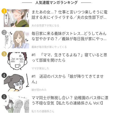
人気連載マンガランキング
またあの女…？ 仕事と言いつつ楽しそうに電
話する夫にイライラする／夫の女性部下が気
になる（1）【夫婦の危機 まんが】
夫の女性部下が気になる
毎日家に来る義妹がストレス…どうしてみん
な甘やかすの？／義妹が毎日我が家にやって
くる（1）【義父母がシンドイんです！ まん
義妹が毎日我が家にやってくる
が】
#1 「ママ、生きてるよね？」寝ていると思
ウーマンエキサイト
って部屋を開けたら
ママが家出した
#1 送迎のバスから「娘が降りてきてませ
ん」
娘が拐われた
ママ同士が無視し合い？ 幼稚園のバス停に漂
う不穏な空気【私たちの連絡係さん Vol.1】
私たちの連絡係さん