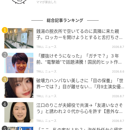
ママが家出した
総合記事ランキング
銭湯の脱衣所で空いてるのに真隣に来た親
子。ロッカーを開けようとすると舌打ちさ
れ…→直後、娘の放った“純粋な一言”に「心の
TRILL ニュース
2026.8.7
中で拍手」
「腰抜けそうになった」「ガチで？」３年
前、“電撃婚”で話題沸騰！国民的ヒット作
『逃げ恥』で異彩放った【国宝級イケメン】
TRILL ニュース
2026.8.6
ウーマンエキサイト
破壊力ハンパない美しさに「目の保養」「世
界一では？」目が離せない…『月9主演女優
（34歳）』“極上”美ショットがすごい
TRILL ニュース
2026.8.7
江口のりこが夫婦役で共演→「友達いなさそ
う」と誘われ２０代から心を許す【意外な親
友芸人】とは？
TRILL ニュース
2026.8.7
「ここ…私の家だよね？」海外赴任から帰宅