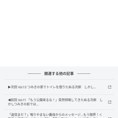
ウーマンエキサイト
関連する他の記事
▶︎次回 Vol.13 つみきの家でトイレを借りたぬる次郎 しかし…
◀︎前回 Vol.11 「もう公園来るな！」突然恫喝してきたぬる次郎 し
かしつみきの前では…
「返信まだ？」鳴りやまない義母からのメッセージ…もう限界！＜