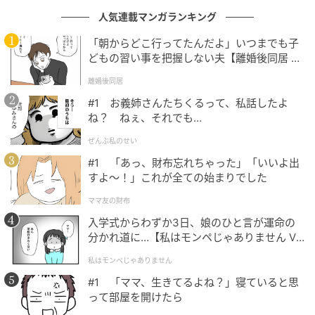
人気連載マンガランキング
「朝からどこ行ってたんだよ」いつまでも子
どもの習い事を把握しない夫【離婚後同居 Vo
l.1】
離婚後同居
#1 お義姉さんたちくるって、私話したよ
ね？ ねぇ、それでも…
ウーマンエキサイト
ぜんぶ私のせい
■自宅へ招くことにしたつみき
#1 「あっ、財布忘れちゃった」「いいよ出
すよ〜！」これが全ての始まりでした
ママ友の財布
入学式からわずか3日、娘のひと言が運命の
分かれ道に…【私はモンペじゃありません Vo
l.1】
私はモンペじゃありません
#1 「ママ、生きてるよね？」寝ていると思
って部屋を開けたら