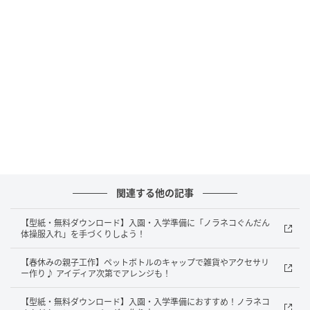
→アイロンで折り目を付ける
→接着剤を塗る
※作り方の中に出てくる数字の単位は全て【cm】です
関連する他の記事
01 図の通りに生地を裁断する。
【型紙・無料ダウンロード】入園・入学準備に「ノラネコぐんだん
体操服入れ」を手づくりしよう！
【春休みの親子工作】ペットボトルのキャップで雑貨やアクセサリ
ー作り♪ アイディア次第でアレンジも！
【型紙・無料ダウンロード】入園・入学準備におすすめ！ノラネコ