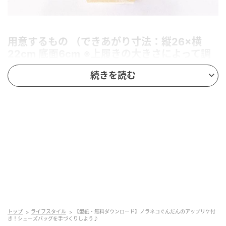
用意するもの （できあがり寸法：縦26×横
22cm 底面6cm ※上履きの大きさによって調
節してください）
続きを読む
・布用接着剤（ボンド 裁ほう上手）
・【本体】無地オックス生地…縦65×横26cm
・【ループ】無地オックス生地…縦13×横4cm
・【持ち手】ストライプ綿生地…縦10×横41cm
・【アップリケ】フェルト（黄色）…縦7×横7cm、
（白）…縦2.5×横2.5cm、（赤）…縦6×横4cm 刺繍糸
（黄色、黒、赤、白）…適量
・アイロン＆アイロン台
・あて布
※作り方の中の
トップ
ライフスタイル
【型紙・無料ダウンロード】ノラネコぐんだんのアップリケ付
き！シューズバッグを手づくりしよう♪