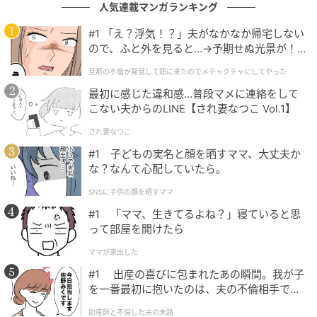
人気連載マンガランキング
#1 「え？浮気！？」夫がなかなか帰宅しない
ので、ふと外を見ると…→予期せぬ光景が！
｜旦那の不倫が発覚して頭に来たのでメチャ
旦那の不倫が発覚して頭に来たのでメチャクチャにしてやった
クチャにしてやった
最初に感じた違和感…普段マメに連絡をして
こない夫からのLINE【され妻なつこ Vol.1】
フェルトを型紙の通りに切り、頭に下唇・上唇の順に
され妻なつこ
重ねて配置し、白刺繍糸2本取りでたてまつりで縫い付
#1 子どもの実名と顔を晒すママ、大丈夫か
ける。下唇の上部はまつらなくてOK。
な？なんて心配していたら。
型紙のダウンロードは
こちら
SNSに子供の顔を晒すママ
※この型紙をA4用紙に印刷して使用してください
#1 「ママ、生きてるよね？」寝ていると思
って部屋を開けたら
2
ママが家出した
#1 出産の喜びに包まれたあの瞬間。我が子
を一番最初に抱いたのは、夫の不倫相手でし
た。
助産師と不倫した夫の末路