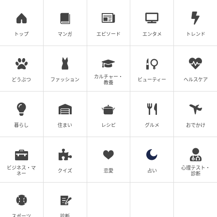
目、ひげ、鼻は黒刺繍糸2本取りで刺繍する。
トップ
マンガ
エピソード
エンタメ
トレンド
03 本体生地にアップリケを縫い付ける。
1
カルチャー・
どうぶつ
ファッション
ビューティー
ヘルスケア
教養
暮らし
住まい
レシピ
グルメ
おでかけ
ビジネス・マ
心理テスト・
クイズ
恋愛
占い
ネー
診断
01の「アップリケ付け位置」に、ボディ・本・頭・手
の順で重ねて配置し、たてまつりで縫い付ける。お好
みで名前テープや刺繍で本に名前を入れる。
スポーツ
診断