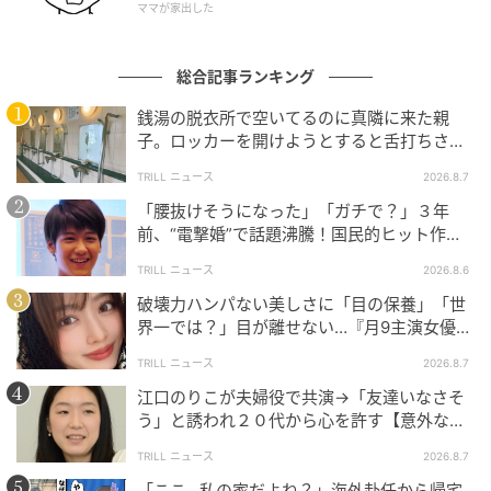
ママが家出した
総合記事ランキング
銭湯の脱衣所で空いてるのに真隣に来た親
子。ロッカーを開けようとすると舌打ちさ
れ…→直後、娘の放った“純粋な一言”に「心の
TRILL ニュース
2026.8.7
中で拍手」
「腰抜けそうになった」「ガチで？」３年
エキサイトニュース
前、“電撃婚”で話題沸騰！国民的ヒット作
『逃げ恥』で異彩放った【国宝級イケメン】
TRILL ニュース
2026.8.6
破壊力ハンパない美しさに「目の保養」「世
界一では？」目が離せない…『月9主演女優
（34歳）』“極上”美ショットがすごい
TRILL ニュース
2026.8.7
江口のりこが夫婦役で共演→「友達いなさそ
う」と誘われ２０代から心を許す【意外な親
友芸人】とは？
TRILL ニュース
2026.8.7
「ここ…私の家だよね？」海外赴任から帰宅