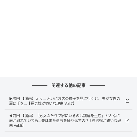
エキサイトニュース
関連する他の記事
エキサイトニュース
▶次回 【漫画】えっ… ふいにお店の様子を見に行くと、夫が女性の
肩に手を…【長男嫁が嫌いな理由 Vol.7】
◀前回 【漫画】「男女ふたりで家にいるのは誤解を生む」どんなに
歳が離れていても…夫はまた過ちを繰り返すの!?【長男嫁が嫌いな理
由 Vol.5】