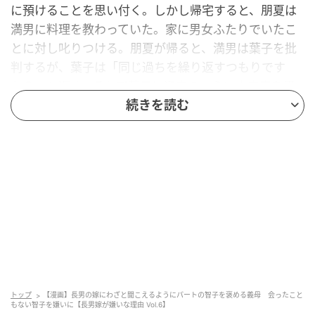
に預けることを思い付く。しかし帰宅すると、朋夏は
満男に料理を教わっていた。家に男女ふたりでいたこ
とに対し叱りつける。朋夏が帰ると、満男は葉子を批
判するが、葉子は「同じ過ちを繰り返すつもりです
か？」と返す。そして葉子は過去のつらい出来事を思
い出すのだった…。
続きを読む
トップ
【漫画】長男の嫁にわざと聞こえるようにパートの智子を褒める義母 会ったこと
もない智子を嫌いに【長男嫁が嫌いな理由 Vol.6】