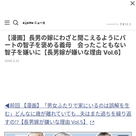
【漫画】長男の嫁にわざと聞こえるようにパ
ートの智子を褒める義母 会ったこともない
智子を嫌いに【長男嫁が嫌いな理由 Vol.6】
2026.3.22
◀前回 【漫画】「男女ふたりで家にいるのは誤解を生
む」どんなに歳が離れていても…夫はまた過ちを繰り返
すの!?【長男嫁が嫌いな理由 Vol.5】