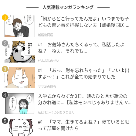
人気連載マンガランキング
エキサイトニュース
「朝からどこ行ってたんだよ」いつまでも子
どもの習い事を把握しない夫【離婚後同居 Vo
l.1】
離婚後同居
#1 お義姉さんたちくるって、私話したよ
ね？ ねぇ、それでも…
ぜんぶ私のせい
#1 「あっ、財布忘れちゃった」「いいよ出
すよ〜！」これが全ての始まりでした
ママ友の財布
入学式からわずか3日、娘のひと言が運命の
分かれ道に…【私はモンペじゃありません Vo
エキサイトニュース
l.1】
私はモンペじゃありません
#1 「ママ、生きてるよね？」寝ていると思
って部屋を開けたら