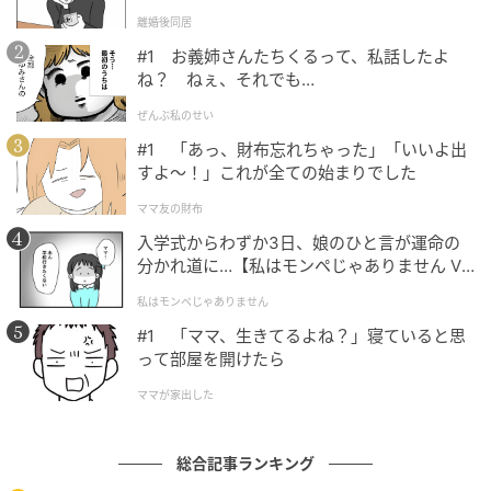
l.1】
離婚後同居
#1 お義姉さんたちくるって、私話したよ
ね？ ねぇ、それでも…
ぜんぶ私のせい
#1 「あっ、財布忘れちゃった」「いいよ出
すよ〜！」これが全ての始まりでした
ママ友の財布
入学式からわずか3日、娘のひと言が運命の
分かれ道に…【私はモンペじゃありません Vo
l.1】
私はモンペじゃありません
#1 「ママ、生きてるよね？」寝ていると思
って部屋を開けたら
ママが家出した
エキサイトニュース
総合記事ランキング