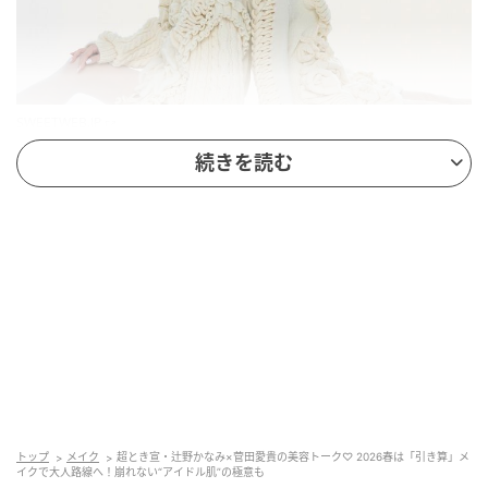
SWEETWEB.JP
続きを読む
K A N A M I（以下、K）
今年、27歳になるから、今春
は、大人っぽいメイクに挑戦したいなって思っている
んです。
A K I（以下、A）
かなみん、今日すごく大人っぽい。
大人可愛い感じだね♡
K
今日のメイクは今までの私達とは違ってたよね。自
分ではピンクアイシャドウをメインにしたメイクが好
きでした。メインで使用したＹＳＬのクチュール ミニ
クラッチ 〈コレクター〉 １２６の色みに一目惚れ。ロ
トップ
メイク
超とき宣・辻野かなみ×菅田愛貴の美容トーク♡ 2026春は「引き算」メ
ーズを基調としていて、でも輝きも盛れるから、何時
イクで大人路線へ！崩れない“アイドル肌”の極意も