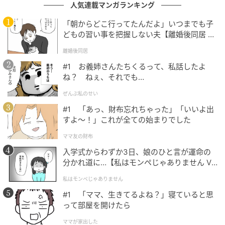
人気連載マンガランキング
イフィルムティント Ｒが流行ったよね。あれも水膜ツ
「朝からどこ行ってたんだよ」いつまでも子
ヤの仕上がり。ラメを上から重ねても可愛いんだよね
どもの習い事を把握しない夫【離婚後同居 Vo
♡ 私は6番を愛用していました。
l.1】
離婚後同居
K
パケもリボンがついて可愛いから、みんなおそろで
#1 お義姉さんたちくるって、私話したよ
持っていたよね～。
ね？ ねぇ、それでも…
ぜんぶ私のせい
#1 「あっ、財布忘れちゃった」「いいよ出
超とき宣メンバーみんなハマった“おそろいリ
すよ〜！」これが全ての始まりでした
ップ”はコレ！
ママ友の財布
入学式からわずか3日、娘のひと言が運命の
分かれ道に…【私はモンペじゃありません Vo
l.1】
私はモンペじゃありません
#1 「ママ、生きてるよね？」寝ていると思
って部屋を開けたら
ママが家出した