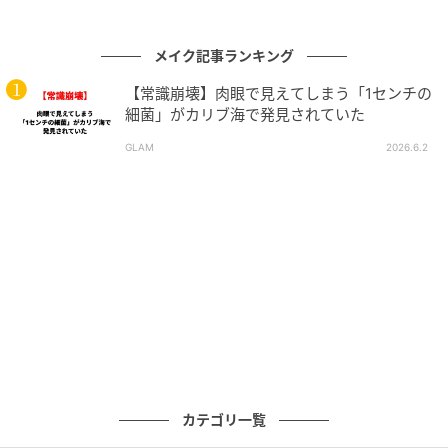
メイク記事ランキング
【常識崩壊】肉眼で見えてしまう「1センチの
細菌」がカリブ海で発見されていた
GLAM
2026.6.2
SWEETWEB.JP
塗っているときも、持っているだけでも可愛いリボン
デザイン。ツヤもち・色もち最上級。シピシピ デュー
イフィルムティント R 06 ¥1,430（Rainm akers）
Aki’s Make-up：いつものメイクにラメ注入
で“超最強”の可愛さに
カテゴリ一覧