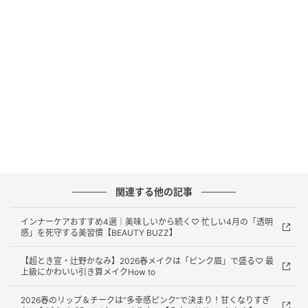
間経ってもくすまない。プライベートでも仕事でも使
える色みだなって思いました。
A
このかなみんのメイクってまつ毛の存在感が強いわ
けではないのに、目力もあって、
ピンク系の目元が統
一されていて可愛かった♡
K
いつもマスカラを重ね塗りしているから、マスカラ
の存在感が小さいと一瞬不安になるけれど、仕上がり
を見ると、“新鮮”って思えたんです。やっぱりプラスす
るだけじゃなくて引き算って重要だなって改めて思い
関連する他の記事
ました。
インナーケアおすすめ4選｜美味しいから続く♡ 忙しい4月の「透明
感」を死守する美習慣【BEAUTY BUZZ】
A
あと、
ラメってこの春、気になるキーワード。顔の
【超とき宣・辻野かなみ】2026春メイクは「ピンク眉」で盛る♡ 最
どこかが“キラキラ”していると、キュン♡
としちゃ
上級にかわいい引き算メイクHow to
う。だから、下まぶたラメメイクも好きでした。
2026春のリップ＆チークは”多幸感ピンク”で決まり！甘くなりすぎ