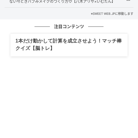
ない今どきバブみメイクのつくり方♡【八木アリサ×いむたん】
K
あきちゃんと一緒に撮影したときに、
私が塗ってた
リップグロスもキラキラのラメ
が入っていたんだよ。
※SWEET WEB.JPに移動します
注目コンテンツ
A
あれ、可愛いなって思った。ＹＳＬのラブシャイン
グロスプランパーの新色だよね。さっき、メイクルー
1本だけ動かして計算を成立させよう！マッチ棒
ムでチェックして、写真を撮っておいたの（笑）。
クイズ【脳トレ】
K
あきちゃん、早い（笑）。でも誰にでも似合いそう
なカラーだよね。
A
街でも、
光に当たってキラキラしている女のコを見
かけると可愛いな
って思う♡
K
ラメ×プランパーってグループ全員、好きじゃない？
ツヤツヤ唇の中に輝きをオンしたようなリップ、みん
な好きだよね（笑）。
A
確かに（笑）。グループで一時、シピシピのデュー