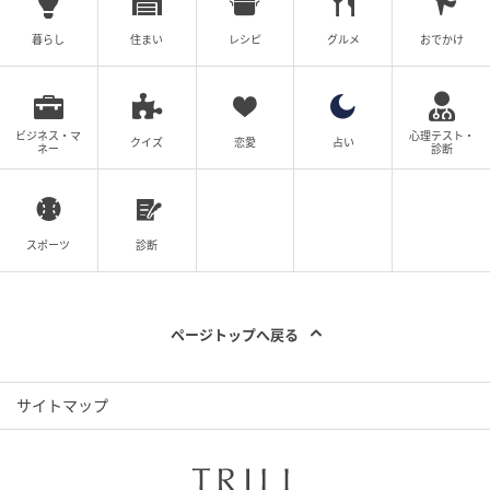
にしきおり：（実際に試してみて）するする溶け込
暮らし
住まい
レシピ
グルメ
おでかけ
む。繊細で守りたくなる肌になれますね。美しすぎて
泣いちゃいそう（笑）。
よしかわ：今まで見たことないやわらかいツヤめきに
ビジネス・マ
心理テスト・
クイズ
恋愛
占い
ネー
診断
本当に感動しました。ByURの「セラムフィット モイス
ト プレストパウダー」も粉感が無くて、表面はさらっ
とするけど、ファンデーションの質感を生かしてくれ
る。「01ピンク」はセミグロウな質感で血色感をほん
スポーツ
診断
のりとプラスしつつ、パサつきや乾燥ぐすみも防いで
くれるので、エアコンが効いてる屋内で過ごす日に使
いたいです。
ページトップへ戻る
にしきおり：粉質もすばらしいけど、内蓋がついてい
サイトマップ
たり、細かい部分にもフィットしそうなパフもついて
使いやすさにもこだわってるところも良いですね。