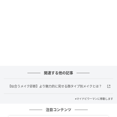
マイナビウーマン
カラーコーディネーターの母親の影響で、小学生時代
に色彩とメイクの楽しさに魅了される。学生時代はコ
スメ集めに夢中になり、高校卒業後はアパレル店員や
化粧品業界で広報を経験。毛穴をぼかしつつ、ファン
デーションの質感を活かせるパウダーが気分。
編集 にしきおり
関連する他の記事
【似合うメイク診断】より魅力的に見せる顔タイプ別メイクとは？
※マイナビウーマンに移動します
注目コンテンツ