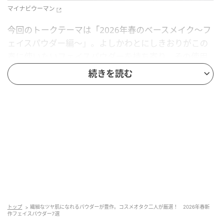
マイナビウーマン
今回のトークテーマは「2026年春のベースメイク〜フ
ェイスパウダー編〜」。よしかわとにしきおりがこの
春に使いたいフェイスパウダーを持ち寄り、その使用
感や魅力について語ります。
続きを読む
プロフィール
ライター よしかわ
トップ
繊細なツヤ肌になれるパウダーが豊作。コスメオタク二人が厳選！ 2026年春新
作フェイスパウダー7選