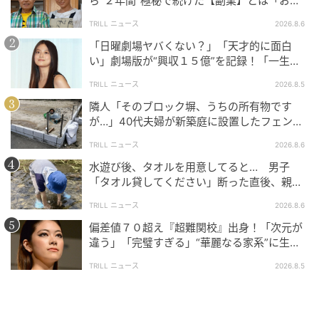
ら“２年間”極秘で続けた【副業】とは「お金
ひ見てほしくて。「PK」は、ピンクからアイボリーの
を稼ぐのって大変」
TRILL ニュース
2026.8.6
グラデーションになってるんですよ。「月夜の海月」
「日曜劇場ヤバくない？」「天才的に面白
ラインということもあって、耐久性や肌なじみ、ツヤ
い」劇場版が“興収１５億”を記録！「一生言
感に特化していて、このキラキラが入ったパウダーを
い続ける」放送後も続く“切望の声”
肌にのせると溶け込むようになじんでさらっと仕上が
TRILL ニュース
2026.8.5
ります。
隣人「そのブロック塀、うちの所有物です
が…」40代夫婦が新築庭に設置したフェン
ス、直後に迫られた"顛末"
よしかわ：プチプラでこのクオリティはさすがKATE！
TRILL ニュース
2026.8.6
水遊び後、タオルを用意してると… 男子
にしきおり：付属のブラシが頬骨とかフェイスライン
「タオル貸してください」断った直後、親が
に沿うような形になっていて使いやすいんですよ。こ
大声で放った一言に絶句
TRILL ニュース
2026.8.6
んなにも使いやすいブラシがプチプラで展開されるの
偏差値７０超え『超難関校』出身！「次元が
は珍しいなと思いました。
違う」「完璧すぎる」“華麗なる家系”に生ま
れた【規格外の逸材】
TRILL ニュース
2026.8.5