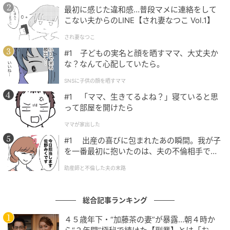
最初に感じた違和感…普段マメに連絡をして
こない夫からのLINE【され妻なつこ Vol.1】
され妻なつこ
#1 子どもの実名と顔を晒すママ、大丈夫か
な？なんて心配していたら。
SNSに子供の顔を晒すママ
#1 「ママ、生きてるよね？」寝ていると思
って部屋を開けたら
マイナビウーマン
ママが家出した
よしかわ：今回は春の新作ベースメイクアイテムの中
#1 出産の喜びに包まれたあの瞬間。我が子
でもフェイスパウダーに絞って新作情報をお届けしま
を一番最初に抱いたのは、夫の不倫相手でし
す！ 私は厳選して4つピックアップしたのですが、ど
た。
助産師と不倫した夫の末路
うやらプレストパウダーの気分みたいです。
にしきおり：私はツヤ仕上がりが好みなので、キラキ
総合記事ランキング
ラしてるものが多くなりました。プレストタイプだと
４５歳年下・“加藤茶の妻”が暴露…朝４時か
KATEの「ジュレリープカラーパウダー」の美しさをぜ