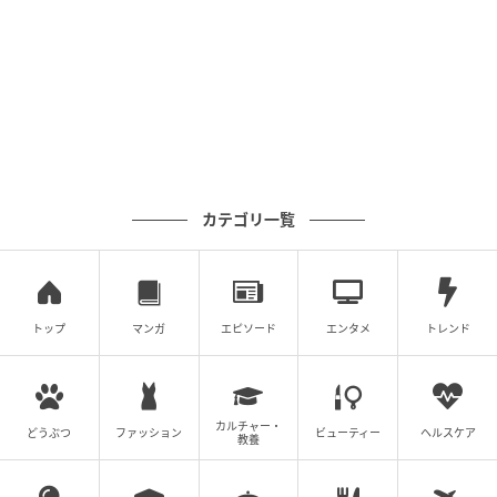
カテゴリ一覧
マイナビウーマン
よしかわ：私が今季で一番感動したプレストパウダー
トップ
マンガ
エピソード
エンタメ
トレンド
がto/oneの「フルール シフォン プレスト パウダー」
です。とにかく繊細できめ細かくて、ほのかな光のヴ
ェールが溶け込むようになじんで自然な透明感と、立
カルチャー・
体的なツヤ感によってやわらかく儚げな肌に仕上がり
どうぶつ
ファッション
ビューティー
ヘルスケア
教養
ます。