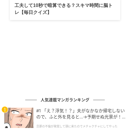
工夫して10秒で暗算できる？スキマ時間に脳ト
レ【毎日クイズ】
マイナビウーマン
学生時代から女性向けメディア編集に従事。美容系ニ
ュースメディア、商品比較情報サイトのスキンケア部
門ライターを経て、現在はマイナビウーマンでレビュ
ー記事から取材記事、企画記事まで幅広く担当中。繊
細なツヤをプラスできるパウダーが好み。ブラシでふ
んわりと仕上げたい！
■きらめきで透明感をまとうプレストパウダー
人気連載マンガランキング
#1 「え？浮気！？」夫がなかなか帰宅しない
ので、ふと外を見ると…→予期せぬ光景が！
｜旦那の不倫が発覚して頭に来たのでメチャ
旦那の不倫が発覚して頭に来たのでメチャクチャにしてやった
クチャにしてやった