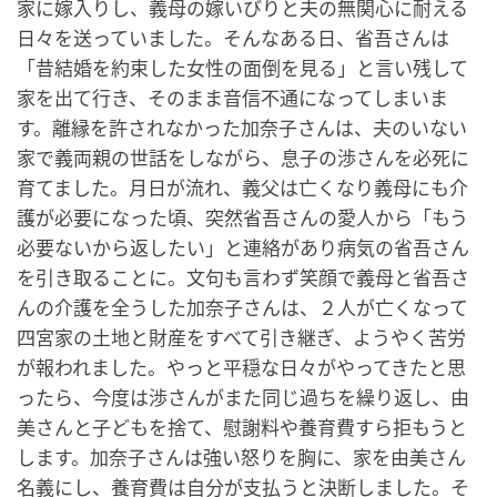
家に嫁入りし、義母の嫁いびりと夫の無関心に耐える
日々を送っていました。そんなある日、省吾さんは
「昔結婚を約束した女性の面倒を見る」と言い残して
家を出て行き、そのまま音信不通になってしまいま
す。離縁を許されなかった加奈子さんは、夫のいない
家で義両親の世話をしながら、息子の渉さんを必死に
育てました。月日が流れ、義父は亡くなり義母にも介
護が必要になった頃、突然省吾さんの愛人から「もう
必要ないから返したい」と連絡があり病気の省吾さん
を引き取ることに。文句も言わず笑顔で義母と省吾さ
んの介護を全うした加奈子さんは、２人が亡くなって
四宮家の土地と財産をすべて引き継ぎ、ようやく苦労
が報われました。やっと平穏な日々がやってきたと思
ったら、今度は渉さんがまた同じ過ちを繰り返し、由
美さんと子どもを捨て、慰謝料や養育費すら拒もうと
します。加奈子さんは強い怒りを胸に、家を由美さん
名義にし、養育費は自分が支払うと決断しました。そ