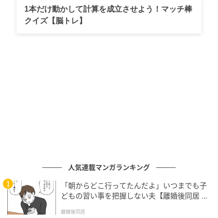
1本だけ動かして計算を成立させよう！マッチ棒
美ちゃんもいるし」と冷たく返しました。
クイズ【脳トレ】
人気連載マンガランキング
「朝からどこ行ってたんだよ」いつまでも子
どもの習い事を把握しない夫【離婚後同居 Vo
l.1】
離婚後同居