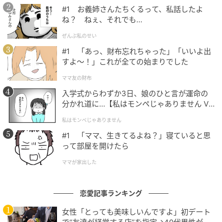
#1 お義姉さんたちくるって、私話したよ
ね？ ねぇ、それでも…
ママ広場
ぜんぶ私のせい
渉はへつらうような口調で「あのさ、母さんが心配だ
#1 「あっ、財布忘れちゃった」「いいよ出
から家に帰ろうかなと思って・・・祥子がさ、親孝行
すよ〜！」これが全ての始まりでした
しなって言うんだよ」と切り出してきました。うちに
ママ友の財布
帰ってくるなんて迷惑以外の何ものでもない。私は由
入学式からわずか3日、娘のひと言が運命の
美ちゃんや孫たちと、穏やかで幸せな毎日を送ってい
分かれ道に…【私はモンペじゃありません Vo
ます。そこへ渉が戻ってくるなんて歓迎できるはずが
l.1】
ありません。
私はモンペじゃありません
#1 「ママ、生きてるよね？」寝ていると思
って部屋を開けたら
ママが家出した
恋愛記事ランキング
女性「とっても美味しいんですよ」初デート