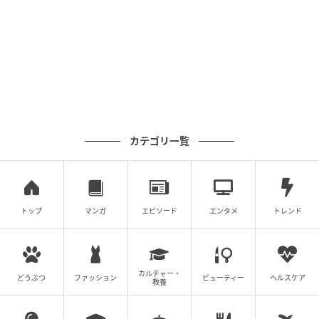
けじゃないけど」と苦し紛れにシラを切りまし
た。・・・やっぱり、本当にどこまでも救いようのな
い息子です。
カテゴリ一覧
トップ
マンガ
エピソード
エンタメ
トレンド
カルチャー・
どうぶつ
ファッション
ビューティー
ヘルスケア
教養