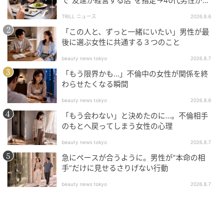
で“友達が経営する店”を指定→40代男性が向
かうが…待ち受けていた“悲惨な結末”
TRILL ニュース
2026.8.6
「この人と、ずっと一緒にいたい」男性が最
後に選ぶ女性に共通する３つのこと
beauty news tokyo
2026.8.7
「もう限界かも…」不倫中の女性が関係を終
わらせたくなる瞬間
beauty news tokyo
2026.8.6
「もう会わない」と決めたのに…。不倫相手
のもとへ戻ってしまう女性の心理
ママ広場
beauty news tokyo
2026.8.7
渉は、きっと四宮家の財産を狙っているのでしょう。
急にペースが合うように。男性が“本命の相
私が由美ちゃんに財産を渡すつもりだと踏んで、「親
手”だけに見せるさりげない行動
孝行」なんて耳ざわりのいい言葉を使って近づいてき
beauty news tokyo
2026.8.7
たに違いありません。「もしかして相続のことが気に
なってるの？」私がそう問いかけると、図星だったの
か明らかに動揺しながら「え？あっいや、そういうわ