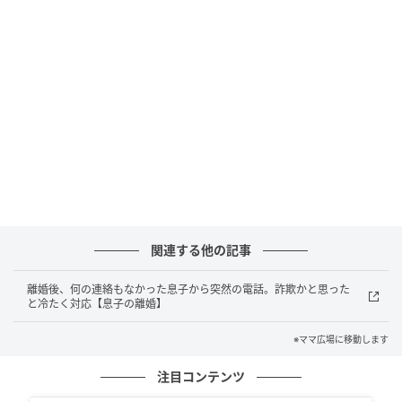
ママ広場
十数年ぶりに突然連絡してきた渉。私の体調なんて今
まで気にしたことなかったのに「元気にしてる？」な
関連する他の記事
んて白々しい言葉に思わず呆れてしまいます。これま
で何の連絡もしてこなかった渉から突然連絡が入るな
離婚後、何の連絡もなかった息子から突然の電話。詐欺かと思った
んて、何か裏があるとしか思えませんでした。
と冷たく対応【息子の離婚】
※ママ広場に移動します
案の定、渉は「母さんも年だし心配になってさ」と口
先だけの言葉を並べ始めます。ご機嫌取りのような態
注目コンテンツ
度に呆れた私は「私の心配はしなくてもいいわよ、由