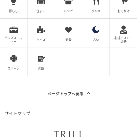
暮らし
住まい
レシピ
グルメ
おでかけ
ママ広場
ビジネス・マ
心理テスト・
クイズ
恋愛
占い
「心配しなくていいわよ、あなたは私の息子なんだか
ネー
診断
ら、ちゃんと遺言書も書いてあるわよ」そう伝える
と、渉は一気に声色を明るくして「え？そうなの？」
と、露骨に嬉しそうな反応を見せました。「当たり前
スポーツ
診断
でしょ？由美ちゃんには私が死んだら渉に連絡してっ
て伝えてあるから」私がそう言うと、
ページトップへ戻る
サイトマップ