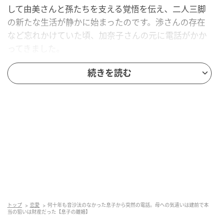
して由美さんと孫たちを支える覚悟を伝え、二人三脚
の新たな生活が静かに始まったのです。渉さんの存在
など忘れかけていた頃、加奈子さんの元に電話がかか
ってきました。
続きを読む
機嫌を伺うような態度に思わずため息
トップ
恋愛
何十年も音沙汰のなかった息子から突然の電話。母への気遣いは建前で本
当の狙いは財産だった【息子の離婚】