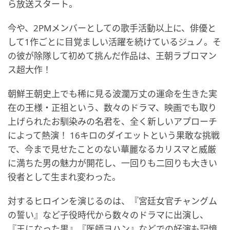
ら放送スタート。
今や、2PMメンバーとしての歌手活動以上に、俳優と
して1作ごとに目覚ましい活躍を続けているジュノ。そ
の彼が除隊して初めて挑んだ作品は、王朝ラブロマン
ス超大作！
朝鮮王朝史上でも稀に見る波瀾万丈の運命を生きた実
在の王様・正祖という、数々のドラマ、映画でも取り
上げられたお馴染みの名君を、全く新しいアプローチ
によって熱演！ 16キロのダイエットという果敢な挑戦
で、今まで見せたことのない華麗なるカリスマと威厳
に満ちた男の魅力が開花し、一回りも二回りも大きい
役者として生まれ変わった。
対するヒロインを演じるのは、『宮廷女官チャングム
の誓い』など子役時代から数々のドラマに出演し、
『王になった男』『医師ヨハン』などでの好演も記憶