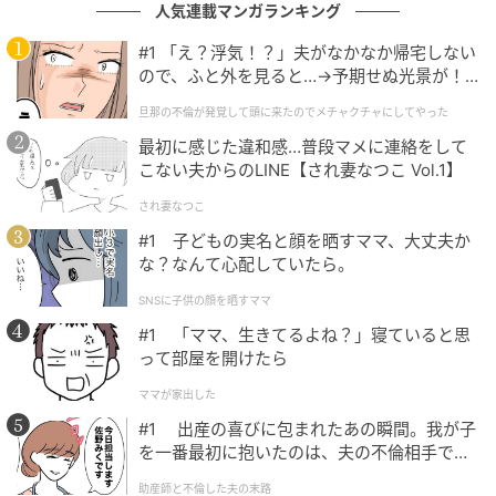
人気連載マンガランキング
#1 「え？浮気！？」夫がなかなか帰宅しない
ので、ふと外を見ると…→予期せぬ光景が！
｜旦那の不倫が発覚して頭に来たのでメチャ
旦那の不倫が発覚して頭に来たのでメチャクチャにしてやった
クチャにしてやった
最初に感じた違和感…普段マメに連絡をして
こない夫からのLINE【され妻なつこ Vol.1】
され妻なつこ
#1 子どもの実名と顔を晒すママ、大丈夫か
な？なんて心配していたら。
SNSに子供の顔を晒すママ
#1 「ママ、生きてるよね？」寝ていると思
って部屋を開けたら
ママが家出した
#1 出産の喜びに包まれたあの瞬間。我が子
を一番最初に抱いたのは、夫の不倫相手でし
た。
助産師と不倫した夫の末路