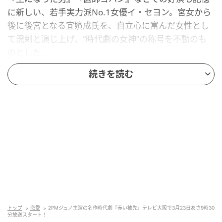
に新しい、若手実力派No.1女優イ・セヨン。宮女から
後に後宮となる宜嬪成氏を、自立心に富んだ女性とし
て溌剌と演じ上げ、“時代劇の女神”の称号を不動のも
のとした。
続きを読む
【あらすじ】
トップ
恋愛
2PMジュノ主演の名作時代劇『赤い袖先』テレビ大阪で3月23日あさ9時30
分放送スタート！