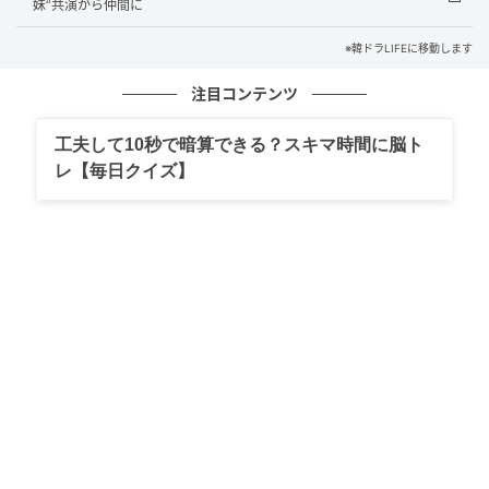
妹”共演から仲間に
次の記事
※韓ドラLIFEに移動します
Netflix新作『本日も完売しました』主演ア
注目コンテンツ
ン・ヒョソプ、「麦わら帽子」と「スーツ
姿」のギャップで魅せる！
工夫して10秒で暗算できる？スキマ時間に脳ト
レ【毎日クイズ】
の記事をもっとみる