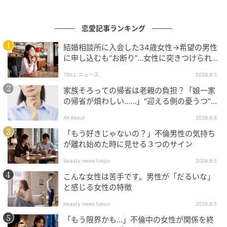
恋愛記事ランキング
結婚相談所に入会した34歳女性→希望の男性
に申し込むも“お断り”…女性に突きつけられた
「高望み」以上の残酷な原因とは？
TRILL ニュース
2026.8.5
家族そろっての帰省は老親の負担？「娘一家
の帰省が煩わしい……」"迎える側の憂うつ"の
正体と対処法
All About
2026.8.6
「もう好きじゃないの？」不倫男性の気持ち
が離れ始めた時に見せる３つのサイン
beauty news tokyo
2026.8.5
こんな女性は苦手です。男性が「だるいな」
と感じる女性の特徴
beauty news tokyo
2026.8.5
「もう限界かも…」不倫中の女性が関係を終