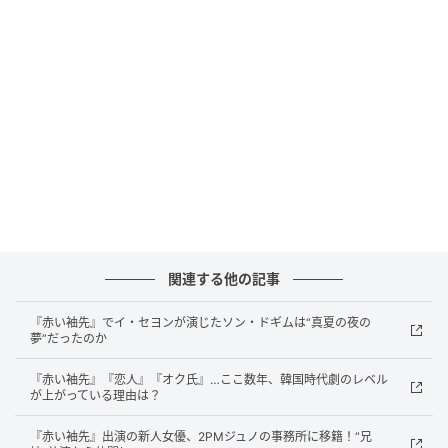
若かりし日の朝鮮王朝第22代王イ・サンと、彼が一途
に愛した宮女ソン・ドギム。身分が違う2人の“袖先”が
触れ合ったとき、運命の歯車が動き始める…。
没落した一族の娘ドギムは、見習い宮女として宮廷に
仕えていた。物語の朗読が上手く好奇心が旺盛で、誰
からも愛されるドギム。一方、国王・英祖の孫で世孫
のイ・サンは、祖父により父を死に追いやられ、孤独
に宮廷で暮らしていた。
サンは、ある出来事からドギムにほのかな想いを寄せ
関連する他の記事
るようになる。しかし、2人に再会する機会は訪れなか
った。数年後、聡明で美しい宮女に育ったドギム。再
『赤い袖先』でイ・セヨンが演じたソン・ドギムは“真夏の夜の
夢”だったのか
び偶然がドギムとサンを結び付けるが…。ドギムを愛
しながらも、国王として国を第一に考えねばならない
『赤い袖先』『恋人』『オク氏』…ここ数年、韓国時代劇のレベル
サン。ドギムとの切ない恋愛の行く先は――？
が上がっている理由は？
『赤い袖先』出演の新人女優、2PMジュノの事務所に移籍！“兄
元記事で読む