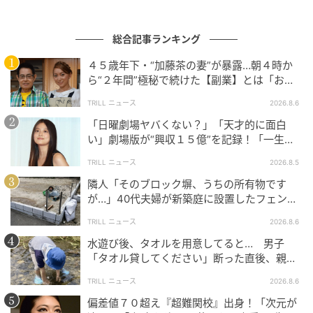
総合記事ランキング
４５歳年下・“加藤茶の妻”が暴露…朝４時か
ら“２年間”極秘で続けた【副業】とは「お金
を稼ぐのって大変」
TRILL ニュース
2026.8.6
「日曜劇場ヤバくない？」「天才的に面白
い」劇場版が“興収１５億”を記録！「一生言
い続ける」放送後も続く“切望の声”
TRILL ニュース
2026.8.5
隣人「そのブロック塀、うちの所有物です
ウーマンエキサイト
が…」40代夫婦が新築庭に設置したフェン
ス、直後に迫られた"顛末"
TRILL ニュース
2026.8.6
水遊び後、タオルを用意してると… 男子
「タオル貸してください」断った直後、親が
大声で放った一言に絶句
TRILL ニュース
2026.8.6
偏差値７０超え『超難関校』出身！「次元が