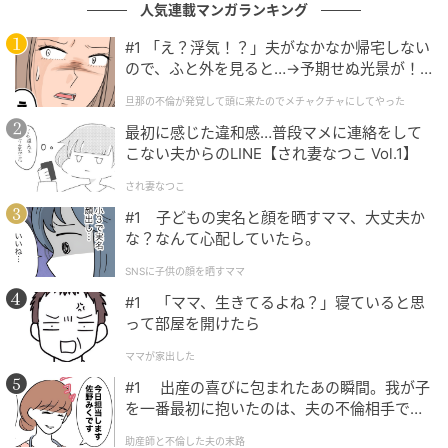
人気連載マンガランキング
#1 「え？浮気！？」夫がなかなか帰宅しない
ので、ふと外を見ると…→予期せぬ光景が！
｜旦那の不倫が発覚して頭に来たのでメチャ
旦那の不倫が発覚して頭に来たのでメチャクチャにしてやった
クチャにしてやった
最初に感じた違和感…普段マメに連絡をして
こない夫からのLINE【され妻なつこ Vol.1】
され妻なつこ
ウーマンエキサイト
#1 子どもの実名と顔を晒すママ、大丈夫か
な？なんて心配していたら。
■マキの話を聞いた友人たちの反応は…
SNSに子供の顔を晒すママ
#1 「ママ、生きてるよね？」寝ていると思
って部屋を開けたら
ママが家出した
#1 出産の喜びに包まれたあの瞬間。我が子
を一番最初に抱いたのは、夫の不倫相手でし
た。
助産師と不倫した夫の末路