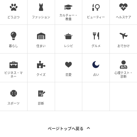
カルチャー・
どうぶつ
ファッション
ビューティー
ヘルスケア
教養
暮らし
住まい
レシピ
グルメ
おでかけ
ビジネス・マ
心理テスト・
クイズ
恋愛
占い
ネー
診断
ウーマンエキサイト
スポーツ
診断
なんと、嘘八百を並べたマキ！ 何も知らずにそれを信
じた友人の桃子はずっとモヤモヤしているようで…。
ページトップへ戻る
(Ai)