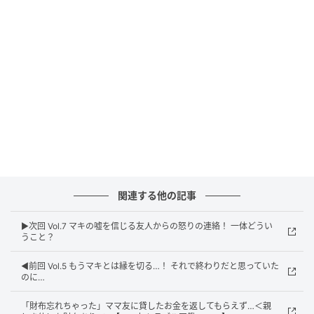
ウーマンエキサイト
関連する他の記事
▶︎次回 Vol.7 マキの嘘を信じる友人からの怒りの連絡！ 一体どうい
うこと？
◀︎前回 Vol.5 もうマキとは縁を切る…！ それで終わりだと思っていた
のに…
「財布忘れちゃった」ママ友に貸したお金を返してもらえず…＜親