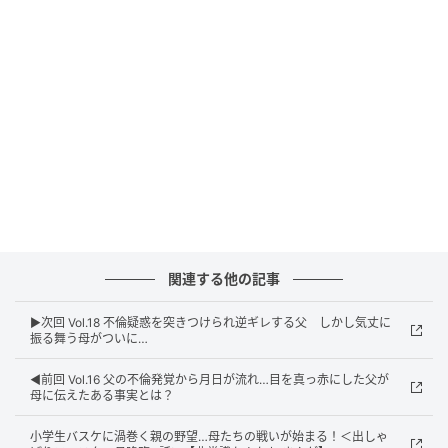
ウーマンエキサイト
関連する他の記事
▶︎次回 Vol.18 不倫疑惑を突きつけられ逆ギレする父 しかし気丈に
振る舞う母がついに…
◀︎前回 Vol.16 父の不倫発覚から月日が流れ…目を真っ赤にした父が
母に伝えたある事実とは？
小学生バスケに渦巻く親の野望…母たちの戦いが始まる！＜出しゃ