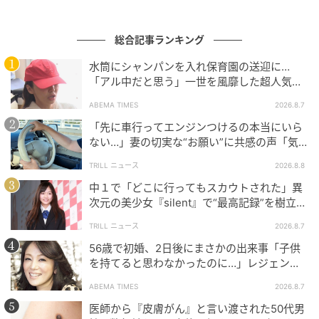
総合記事ランキング
水筒にシャンパンを入れ保育園の送迎に…
「アル中だと思う」一世を風靡した超人気タ
レント、酒漬けだった日々を告白
ABEMA TIMES
2026.8.7
「先に車行ってエンジンつけるの本当にいら
ない…」妻の切実な“お願い”に共感の声「気
づかないんですよね…」
ウーマンエキサイト
TRILL ニュース
2026.8.8
中１で「どこに行ってもスカウトされた」異
次元の美少女『silent』で“最高記録”を樹立し
た「反則級」の【トップ女優】
TRILL ニュース
2026.8.7
56歳で初婚、2日後にまさかの出来事「子供
を持てると思わなかったのに…」レジェンド
美魔女が当時の心境を告白
ABEMA TIMES
2026.8.7
医師から『皮膚がん』と言い渡された50代男