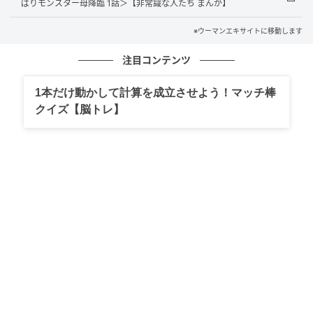
ばりモンスター母降臨 1話＞【非常識な人たち まんが】
※ウーマンエキサイトに移動します
注目コンテンツ
ウーマンエキサイト
1本だけ動かして計算を成立させよう！マッチ棒
クイズ【脳トレ】
■ご近所さんから聞いた父の不倫現場