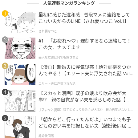
人気連載マンガランキング
最初に感じた違和感…普段マメに連絡をして
こない夫からのLINE【され妻なつこ Vol.1】
され妻なつこ
#1 「お疲れ〜♡」遅刻するなら連絡して！
この女、ナメてます
美人な友達は何でも許される
ウーマンエキサイト
【漫画】新婚夫に浮気疑惑！絶対証拠をつか
んでやる！【エリート夫に浮気された話 Vol.
1】
エリート夫に浮気された話
【スカッと漫画】双子の娘より飲み会が大
事!? 親の自覚がない夫を懲らしめた話【第1
話】
【スカッと漫画】双子の娘より飲み会が大事!? 親の自覚がない夫を
懲らしめた話
「朝からどこ行ってたんだよ」いつまでも子
どもの習い事を把握しない夫【離婚後同居 Vo
l.1】
離婚後同居