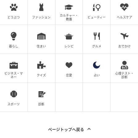
カルチャー・
どうぶつ
ファッション
ビューティー
ヘルスケア
教養
暮らし
住まい
レシピ
グルメ
おでかけ
ビジネス・マ
心理テスト・
クイズ
恋愛
占い
ネー
診断
ウーマンエキサイト
偶然会った近所の人が、母に父が浮気をしていないか
聞いたそうです。噂好きの人が父が女の人と2人でいる
スポーツ
診断
ところを見かけたそうで…。
母は人違いと言ったらしいのですが、間違いなくまた
ページトップへ戻る
不倫をしていると思ったそう。世間体を何よりも気に