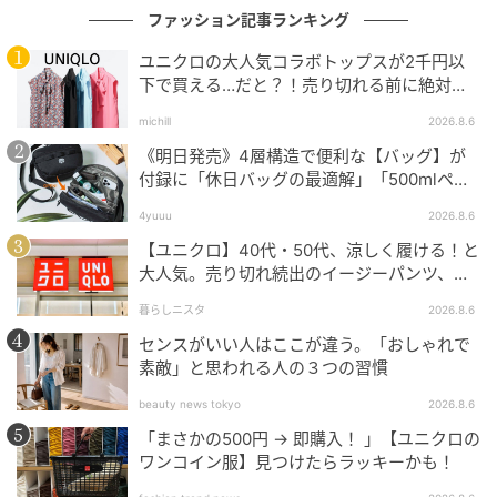
ファッション記事ランキング
ユニクロの大人気コラボトップスが2千円以
下で買える…だと？！売り切れる前に絶対買
い！
michill
2026.8.6
《明日発売》4層構造で便利な【バッグ】が
付録に「休日バッグの最適解」「500mlペッ
トボトルも入る」
4yuuu
2026.8.6
【ユニクロ】40代・50代、涼しく履ける！と
大人気。売り切れ続出のイージーパンツ、買
ってみた！
暮らしニスタ
2026.8.6
センスがいい人はここが違う。「おしゃれで
素敵」と思われる人の３つの習慣
beauty news tokyo
2026.8.6
「まさかの500円 → 即購入！ 」【ユニクロの
ワンコイン服】見つけたらラッキーかも！