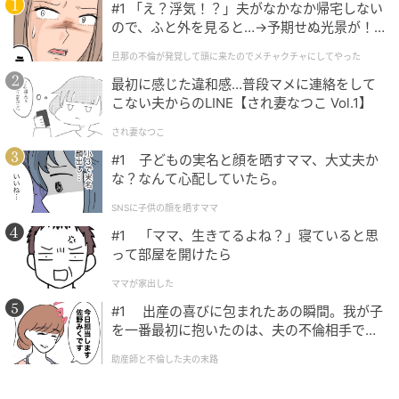
#1 「え？浮気！？」夫がなかなか帰宅しない
ので、ふと外を見ると…→予期せぬ光景が！
｜旦那の不倫が発覚して頭に来たのでメチャ
旦那の不倫が発覚して頭に来たのでメチャクチャにしてやった
クチャにしてやった
最初に感じた違和感…普段マメに連絡をして
こない夫からのLINE【され妻なつこ Vol.1】
され妻なつこ
#1 子どもの実名と顔を晒すママ、大丈夫か
な？なんて心配していたら。
SNSに子供の顔を晒すママ
#1 「ママ、生きてるよね？」寝ていると思
って部屋を開けたら
ママが家出した
#1 出産の喜びに包まれたあの瞬間。我が子
を一番最初に抱いたのは、夫の不倫相手でし
た。
助産師と不倫した夫の末路