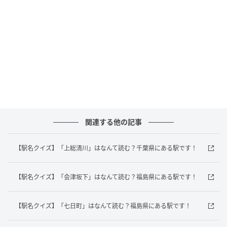
答えは「やぶかみ」でした！
新潟県にある「藪神駅」は、JR只見線が通っています
よ！
あなたは正解がすぐにわかりましたか？意外と難しい
駅名クイズ、ぜひ家族や友だちと一緒に楽しんでみて
くださいね。
関連する他の記事
元記事で読む
【駅名クイズ】「上総清川」はなんて読む？千葉県にある駅です！
次の記事
【駅名クイズ】「只見」はなんて読む？福島
【駅名クイズ】「会津坂下」はなんて読む？福島県にある駅です！
県にある駅です！
【駅名クイズ】「七日町」はなんて読む？福島県にある駅です！
の記事をもっとみる