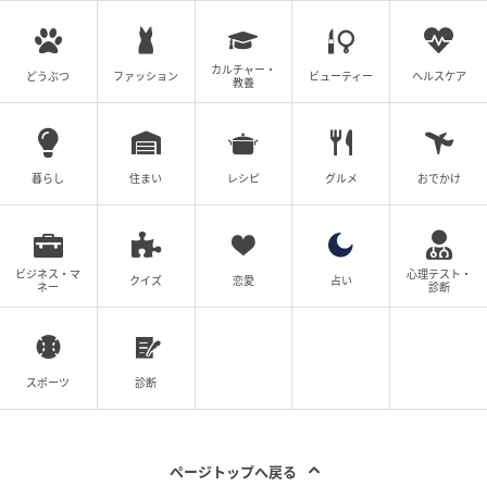
った場所をイラストにしました。
どのイラストにも咲楽さんお気に入りのカモメが登場
カルチャー・
どうぶつ
ファッション
ビューティー
ヘルスケア
教養
しています。今回は旅を快適にするアイテムと、イラ
ストを楽しむロングTシャツを作りました。
暮らし
住まい
レシピ
グルメ
おでかけ
快適になるちょっとした工夫が
便利なトラベルアイテム
ビジネス・マ
心理テスト・
クイズ
恋愛
占い
ネー
診断
旅の煩わしさをお助けする３種のアイテムを、
【Hyvää ruokahalua】のイラストを使って作りまし
スポーツ
診断
た。咲楽さんが旅する中で、ここがいいなというポイ
ントをまとめました！
ページトップへ戻る