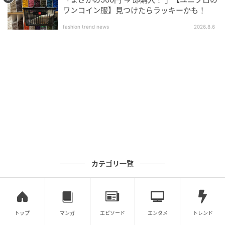
ワンコイン服】見つけたらラッキーかも！
fashion trend news
2026.8.6
リンネル
カテゴリ一覧
ヘルシンキのサウナはとってもアットホームで心地よ
かったそう。極寒で水面から蒸気が湧く、外の温水プ
ールから見たヘルシンキの街並みが幻想的できれい。2
トップ
マンガ
エピソード
エンタメ
トレンド
度目のフィンランドでも立ち寄った、お気に入りにな