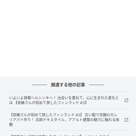
リンネル
2025年に初めてフィンランドを訪れた咲楽さん。等身
大の一人旅を詰め込んだYouTubeを見て、フィンラン
関連する他の記事
ドに行きたい！と思った人は多いのではないでしょう
か？ 今回デザイナーの島塚絵里さんと一緒に、咲楽さ
いよいよ首都ヘルシンキへ！ 出会いを重ねて、心に生まれた変化と
んのフィンランドのお話をお伺いし、彼女の印象的だ
は 【奈緒さんが初めて旅したフィンランド #3】
った場所や背景、体験したことを３種のイラストに仕
【奈緒さんが初めて旅したフィンランド #2】 古い館で念願のカレ
上げました。
リアパイ作り！ 北欧テキスタイル、アアルト建築の魅力に触れる体
験