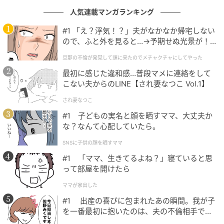
現地で出会った日本人に教えてもらった、フィンラン
人気連載マンガランキング
ドの伝統料理が食べられるレストランでいただいたマ
ッシュポテトと鹿肉の煮込み。そして旅の目的の「か
#1 「え？浮気！？」夫がなかなか帰宅しない
ので、ふと外を見ると…→予期せぬ光景が！
もめ食堂」で食べたおにぎり。
｜旦那の不倫が発覚して頭に来たのでメチャ
思い出すたびにフィンランドの記憶が蘇る、美味しか
旦那の不倫が発覚して頭に来たのでメチャクチャにしてやった
クチャにしてやった
ったものを集めたイラストです。
最初に感じた違和感…普段マメに連絡をして
こない夫からのLINE【され妻なつこ Vol.1】
され妻なつこ
Auringonnousu –日の出–
#1 子どもの実名と顔を晒すママ、大丈夫か
な？なんて心配していたら。
SNSに子供の顔を晒すママ
#1 「ママ、生きてるよね？」寝ていると思
って部屋を開けたら
ママが家出した
#1 出産の喜びに包まれたあの瞬間。我が子
を一番最初に抱いたのは、夫の不倫相手でし
た。