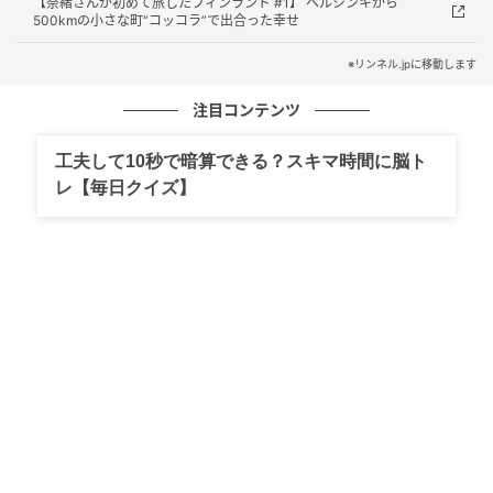
Hyvää ruokahalua –お食事を召し上がれ–
【奈緒さんが初めて旅したフィンランド #1】 ヘルシンキから
500kmの小さな町“コッコラ”で出合った幸せ
※リンネル.jpに移動します
注目コンテンツ
工夫して10秒で暗算できる？スキマ時間に脳ト
レ【毎日クイズ】
リンネル
寒い朝に食べた温かいサーモンスープと穀物パンや、
驚くほど美味しい本場のシナモンロールとコーヒー。