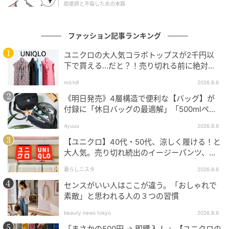
助産師と不倫した夫の末路
ファッション記事ランキング
ユニクロの大人気コラボトップスが2千円以
リンネル
下で買える…だと？！売り切れる前に絶対買
い！
michill
2026.8.6
旅先だからこそ朝早くから活動して見られた日の出。
《明日発売》4層構造で便利な【バッグ】が
その幸福感の中で見た美しい景色と、自然を感じなが
付録に「休日バッグの最適解」「500mlペッ
らゆったりとした時間を過ごしたことを思い出すと、
トボトルも入る」
またフィンランドに行きたいと思うそう。咲楽さんが
4yuuu
2026.8.6
港で見た日の出と、そこで出会ったキュートなカモメ
【ユニクロ】40代・50代、涼しく履ける！と
大人気。売り切れ続出のイージーパンツ、買
をイラストに起こしました。
ってみた！
暮らしニスタ
2026.8.6
センスがいい人はここが違う。「おしゃれで
Sauna ja kaupunkinäkymä –サウナと街の眺
素敵」と思われる人の３つの習慣
め–
beauty news tokyo
2026.8.6
「まさかの500円 → 即購入！ 」【ユニクロの