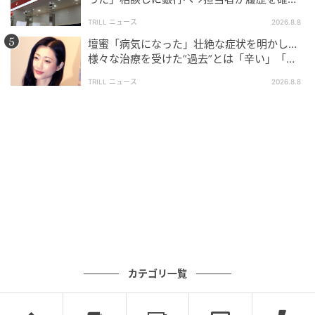
したところ…判明した“恐ろしい事実”
TRILL ニュース
2026.8.8
壇蜜「病気になった」壮絶な症状を明かし…
ブログ：尾持トモ（
尾持トモの漫画blog
）
様々な治療を受けた“過去”とは「辛い」「苦
しい」
TRILL ニュース
2026.8.8
#17 それ依存してるよ
次の話を読む
前の話
第17話
物に当たる彼氏だけど別れたくない
尾持トモ
全話一覧を見る
カテゴリ一覧
クリエイター情報