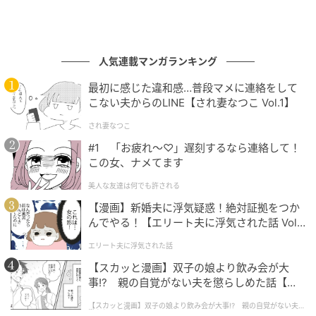
人気連載マンガランキング
最初に感じた違和感…普段マメに連絡をして
こない夫からのLINE【され妻なつこ Vol.1】
され妻なつこ
#1 「お疲れ〜♡」遅刻するなら連絡して！
この女、ナメてます
美人な友達は何でも許される
【漫画】新婚夫に浮気疑惑！絶対証拠をつか
んでやる！【エリート夫に浮気された話 Vol.
1】
エリート夫に浮気された話
【スカッと漫画】双子の娘より飲み会が大
事!? 親の自覚がない夫を懲らしめた話【第1
話】
【スカッと漫画】双子の娘より飲み会が大事!? 親の自覚がない夫を
懲らしめた話