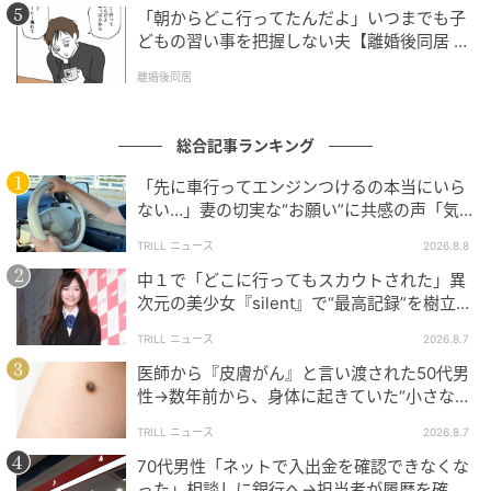
「朝からどこ行ってたんだよ」いつまでも子
どもの習い事を把握しない夫【離婚後同居 Vo
l.1】
離婚後同居
総合記事ランキング
「先に車行ってエンジンつけるの本当にいら
ない…」妻の切実な“お願い”に共感の声「気
づかないんですよね…」
TRILL ニュース
2026.8.8
中１で「どこに行ってもスカウトされた」異
次元の美少女『silent』で“最高記録”を樹立し
た「反則級」の【トップ女優】
TRILL ニュース
2026.8.7
医師から『皮膚がん』と言い渡された50代男
性→数年前から、身体に起きていた“小さな異
変”に「あのとき受診していれば…」
TRILL ニュース
2026.8.7
70代男性「ネットで入出金を確認できなくな
った」相談しに銀行へ→担当者が履歴を確認