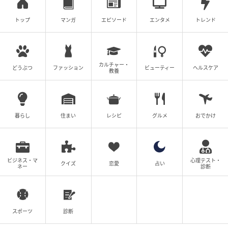
尾持トモ
トップ
マンガ
エピソード
エンタメ
トレンド
関西在住。アルバイトと漫画を兼業している。 自分
や周りの人の身に起きた出来事、モヤモヤ話、スカ
ッと話など…。 きっと共感できる、誰かに寄り添え
る漫画を、インスタとブログで発信中。
カルチャー・
どうぶつ
ファッション
ビューティー
ヘルスケア
教養
作品をもっとみる
暮らし
住まい
レシピ
グルメ
おでかけ
の記事をもっとみる
ビジネス・マ
心理テスト・
クイズ
恋愛
占い
ネー
診断
スポーツ
診断