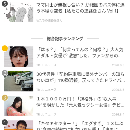
ママ同士が無視し合い？ 幼稚園のバス停に漂
う不穏な空気【私たちの連絡係さん Vol.1】
私たちの連絡係さん
総合記事ランキング
「はぁ？」「何言ってんの？何様？」大人気
アダルト女優が“激怒”した、ファンからの
【質問】とは
TRILL ニュース
2026.8.5
ブログ：尾持トモ（
尾持トモの漫画blog
）
30代男性「契約駐車場に県外ナンバーの知ら
ない車が」110番通報。戻ってきたドライバー
の“言い分”に「口論になった」
TRILL ニュース
2026.8.5
#14 穢れた不倫女がっ！
１本１０００万円！「規格外」の“収入事
情”を明かした『元人気セクシー女優』デビュ
ー作が“１０万本”を記録した逸材
次の話を読む
前の話
TRILL ニュース
2026.8.4
第14話
「キタキタキター！」「エグすぎ」１３年ぶ
り“念願の続編”に相次いだ反響！「凄まじく