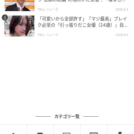
面白い」“賞 総なめ”『伝説級ドラマ』
TRILL ニュース
2026.8.4
婚約者は既婚者でした
尾持トモ
「可愛いから全部許す」「マジ最高」ブレイ
ク必至の『引っ張りだこ女優（24歳）』目が
全話一覧を見る
離せない“圧巻ショット”に「か、かわいい」
TRILL ニュース
2026.8.5
クリエイター情報
尾持トモ
関西在住。アルバイトと漫画を兼業している。 自分
や周りの人の身に起きた出来事、モヤモヤ話、スカ
ッと話など…。 きっと共感できる、誰かに寄り添え
る漫画を、インスタとブログで発信中。
作品をもっとみる
カテゴリ一覧
の記事をもっとみる