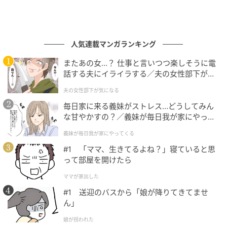
人気連載マンガランキング
またあの女…？ 仕事と言いつつ楽しそうに電
話する夫にイライラする／夫の女性部下が気
になる（1）【夫婦の危機 まんが】
夫の女性部下が気になる
毎日家に来る義妹がストレス…どうしてみん
な甘やかすの？／義妹が毎日我が家にやって
くる（1）【義父母がシンドイんです！ まん
義妹が毎日我が家にやってくる
が】
#1 「ママ、生きてるよね？」寝ていると思
って部屋を開けたら
ママが家出した
#1 送迎のバスから「娘が降りてきてませ
ん」
娘が拐われた