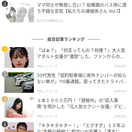
ママ同士が無視し合い？ 幼稚園のバス停に漂
う不穏な空気【私たちの連絡係さん Vol.1】
私たちの連絡係さん
総合記事ランキング
「はぁ？」「何言ってんの？何様？」大人気
アダルト女優が“激怒”した、ファンからの
【質問】とは
TRILL ニュース
2026.8.5
30代男性「契約駐車場に県外ナンバーの知ら
ない車が」110番通報。戻ってきたドライバー
の“言い分”に「口論になった」
TRILL ニュース
2026.8.5
１本１０００万円！「規格外」の“収入事
情”を明かした『元人気セクシー女優』デビュ
ー作が“１０万本”を記録した逸材
TRILL ニュース
2026.8.4
「キタキタキター！」「エグすぎ」１３年ぶ
り“念願の続編”に相次いだ反響！「凄まじく