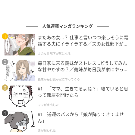
人気連載マンガランキング
またあの女…？ 仕事と言いつつ楽しそうに電
話する夫にイライラする／夫の女性部下が気
になる（1）【夫婦の危機 まんが】
夫の女性部下が気になる
毎日家に来る義妹がストレス…どうしてみん
な甘やかすの？／義妹が毎日我が家にやって
くる（1）【義父母がシンドイんです！ まん
義妹が毎日我が家にやってくる
が】
#1 「ママ、生きてるよね？」寝ていると思
って部屋を開けたら
ママが家出した
#1 送迎のバスから「娘が降りてきてませ
ん」
娘が拐われた