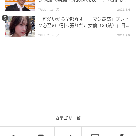
面白い」“賞 総なめ”『伝説級ドラマ』
TRILL ニュース
2026.8.4
「可愛いから全部許す」「マジ最高」ブレイ
ク必至の『引っ張りだこ女優（24歳）』目が
離せない“圧巻ショット”に「か、かわいい」
TRILL ニュース
2026.8.5
カテゴリ一覧