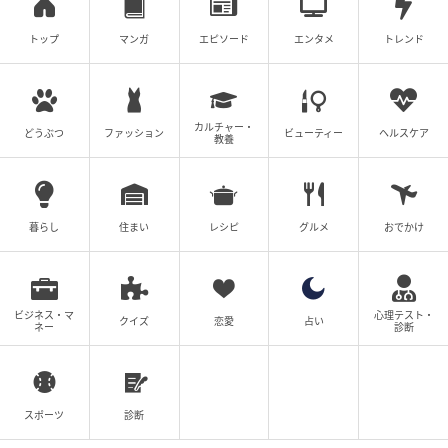
トップ
マンガ
エピソード
エンタメ
トレンド
カルチャー・
どうぶつ
ファッション
ビューティー
ヘルスケア
教養
暮らし
住まい
レシピ
グルメ
おでかけ
ビジネス・マ
心理テスト・
クイズ
恋愛
占い
ネー
診断
スポーツ
診断
ブログ：尾持トモ（
尾持トモの漫画blog
）