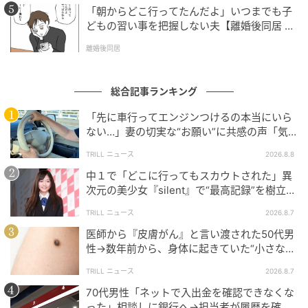
「朝からどこ行ってたんだよ」いつまでも子
どもの習い事を把握しない夫【離婚後同居 Vo
l.1】
離婚後同居
総合記事ランキング
「先に車行ってエンジンつけるの本当にいら
ない…」妻の切実な“お願い”に共感の声「気
づかないんですよね…」
TRILL ニュース
2026.8.8
中１で「どこに行ってもスカウトされた」異
次元の美少女『silent』で“最高記録”を樹立し
た「反則級」の【トップ女優】
TRILL ニュース
2026.8.7
医師から『皮膚がん』と言い渡された50代男
性→数年前から、身体に起きていた“小さな異
変”に「あのとき受診していれば…」
TRILL ニュース
2026.8.7
70代男性「ネットで入出金を確認できなくな
った」相談しに銀行へ→担当者が履歴を確認