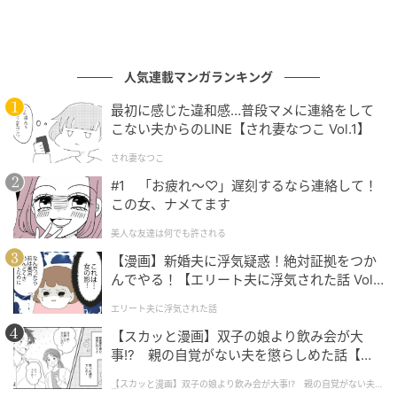
人気連載マンガランキング
最初に感じた違和感…普段マメに連絡をして
こない夫からのLINE【され妻なつこ Vol.1】
され妻なつこ
#1 「お疲れ〜♡」遅刻するなら連絡して！
この女、ナメてます
美人な友達は何でも許される
【漫画】新婚夫に浮気疑惑！絶対証拠をつか
んでやる！【エリート夫に浮気された話 Vol.
1】
エリート夫に浮気された話
【スカッと漫画】双子の娘より飲み会が大
事!? 親の自覚がない夫を懲らしめた話【第1
話】
【スカッと漫画】双子の娘より飲み会が大事!? 親の自覚がない夫を
懲らしめた話