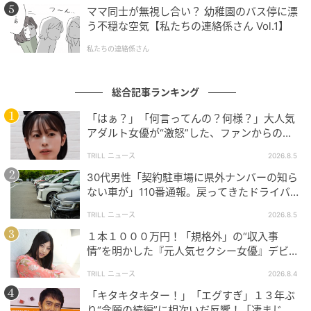
ママ同士が無視し合い？ 幼稚園のバス停に漂
う不穏な空気【私たちの連絡係さん Vol.1】
私たちの連絡係さん
総合記事ランキング
「はぁ？」「何言ってんの？何様？」大人気
アダルト女優が“激怒”した、ファンからの
【質問】とは
TRILL ニュース
2026.8.5
30代男性「契約駐車場に県外ナンバーの知ら
ない車が」110番通報。戻ってきたドライバー
の“言い分”に「口論になった」
TRILL ニュース
2026.8.5
１本１０００万円！「規格外」の“収入事
情”を明かした『元人気セクシー女優』デビュ
ー作が“１０万本”を記録した逸材
TRILL ニュース
2026.8.4
「キタキタキター！」「エグすぎ」１３年ぶ
り“念願の続編”に相次いだ反響！「凄まじく