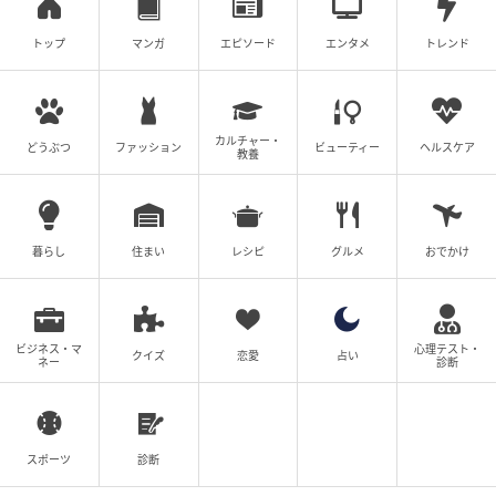
トップ
マンガ
エピソード
エンタメ
トレンド
カルチャー・
どうぶつ
ファッション
ビューティー
ヘルスケア
教養
暮らし
住まい
レシピ
グルメ
おでかけ
ビジネス・マ
心理テスト・
クイズ
恋愛
占い
ネー
診断
スポーツ
診断
ブログ：尾持トモ（
尾持トモの漫画blog
）