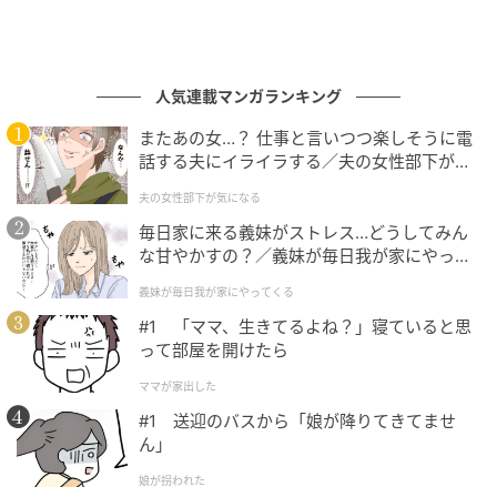
人気連載マンガランキング
またあの女…？ 仕事と言いつつ楽しそうに電
話する夫にイライラする／夫の女性部下が気
になる（1）【夫婦の危機 まんが】
夫の女性部下が気になる
毎日家に来る義妹がストレス…どうしてみん
な甘やかすの？／義妹が毎日我が家にやって
くる（1）【義父母がシンドイんです！ まん
義妹が毎日我が家にやってくる
が】
#1 「ママ、生きてるよね？」寝ていると思
って部屋を開けたら
ママが家出した
#1 送迎のバスから「娘が降りてきてませ
ん」
娘が拐われた