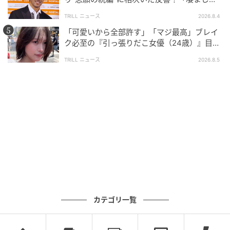
面白い」“賞 総なめ”『伝説級ドラマ』
TRILL ニュース
2026.8.4
「可愛いから全部許す」「マジ最高」ブレイ
ク必至の『引っ張りだこ女優（24歳）』目が
離せない“圧巻ショット”に「か、かわいい」
TRILL ニュース
2026.8.5
カテゴリ一覧