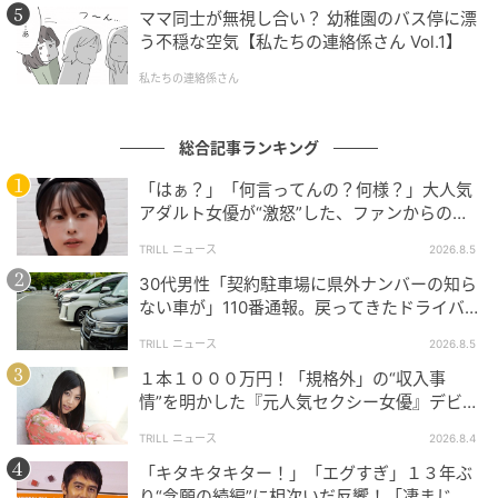
ママ同士が無視し合い？ 幼稚園のバス停に漂
う不穏な空気【私たちの連絡係さん Vol.1】
私たちの連絡係さん
総合記事ランキング
「はぁ？」「何言ってんの？何様？」大人気
アダルト女優が“激怒”した、ファンからの
【質問】とは
TRILL ニュース
2026.8.5
30代男性「契約駐車場に県外ナンバーの知ら
ない車が」110番通報。戻ってきたドライバー
の“言い分”に「口論になった」
TRILL ニュース
2026.8.5
１本１０００万円！「規格外」の“収入事
情”を明かした『元人気セクシー女優』デビュ
ー作が“１０万本”を記録した逸材
TRILL ニュース
2026.8.4
「キタキタキター！」「エグすぎ」１３年ぶ
り“念願の続編”に相次いだ反響！「凄まじく