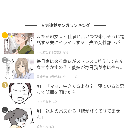
人気連載マンガランキング
またあの女…？ 仕事と言いつつ楽しそうに電
話する夫にイライラする／夫の女性部下が気
になる（1）【夫婦の危機 まんが】
夫の女性部下が気になる
毎日家に来る義妹がストレス…どうしてみん
な甘やかすの？／義妹が毎日我が家にやって
くる（1）【義父母がシンドイんです！ まん
義妹が毎日我が家にやってくる
が】
#1 「ママ、生きてるよね？」寝ていると思
って部屋を開けたら
ママが家出した
#1 送迎のバスから「娘が降りてきてませ
ん」
娘が拐われた