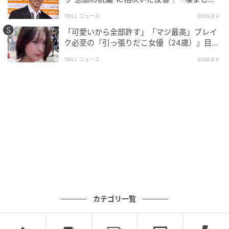
面白い」“賞 総なめ”『伝説級ドラマ』
TRILL ニュース
2026.8.4
「可愛いから全部許す」「マジ最高」ブレイ
ク必至の『引っ張りだこ女優（24歳）』目が
離せない“圧巻ショット”に「か、かわいい」
TRILL ニュース
2026.8.5
カテゴリ一覧