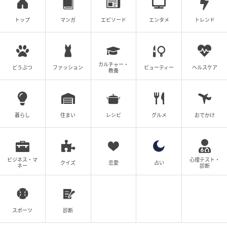
トップ
マンガ
エピソード
エンタメ
トレンド
カルチャー・
どうぶつ
ファッション
ビューティー
ヘルスケア
教養
暮らし
住まい
レシピ
グルメ
おでかけ
ブログ：尾持トモ（
尾持トモの漫画blog
）
ビジネス・マ
心理テスト・
クイズ
恋愛
占い
ネー
診断
#27 俺も支えようと思った
次の話を読む
前の話
スポーツ
診断
第27話