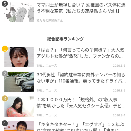
ママ同士が無視し合い？ 幼稚園のバス停に漂
う不穏な空気【私たちの連絡係さん Vol.1】
私たちの連絡係さん
総合記事ランキング
「はぁ？」「何言ってんの？何様？」大人気
アダルト女優が“激怒”した、ファンからの
【質問】とは
TRILL ニュース
2026.8.5
30代男性「契約駐車場に県外ナンバーの知ら
ない車が」110番通報。戻ってきたドライバー
の“言い分”に「口論になった」
TRILL ニュース
2026.8.5
１本１０００万円！「規格外」の“収入事
情”を明かした『元人気セクシー女優』デビュ
ー作が“１０万本”を記録した逸材
TRILL ニュース
2026.8.4
「キタキタキター！」「エグすぎ」１３年ぶ
り“念願の続編”に相次いだ反響！「凄まじく