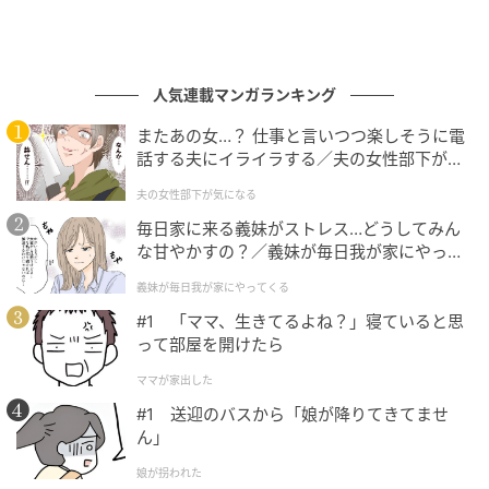
人気連載マンガランキング
またあの女…？ 仕事と言いつつ楽しそうに電
話する夫にイライラする／夫の女性部下が気
になる（1）【夫婦の危機 まんが】
夫の女性部下が気になる
毎日家に来る義妹がストレス…どうしてみん
な甘やかすの？／義妹が毎日我が家にやって
くる（1）【義父母がシンドイんです！ まん
義妹が毎日我が家にやってくる
が】
#1 「ママ、生きてるよね？」寝ていると思
って部屋を開けたら
ママが家出した
#1 送迎のバスから「娘が降りてきてませ
ん」
娘が拐われた