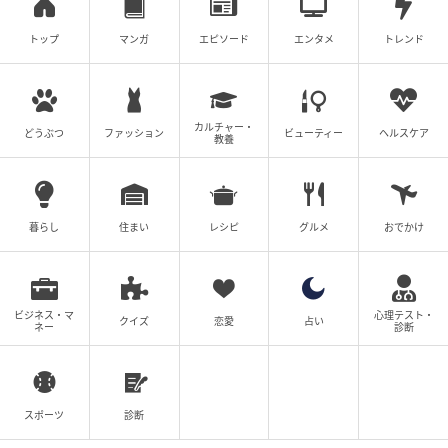
トップ
マンガ
エピソード
エンタメ
トレンド
#12 なんで私ばっかり…
次の話を読む
前の話
カルチャー・
第12話
どうぶつ
ファッション
ビューティー
ヘルスケア
教養
産めない私と産まない姉
暮らし
住まい
レシピ
グルメ
おでかけ
尾持トモ
全話一覧を見る
ビジネス・マ
心理テスト・
クリエイター情報
クイズ
恋愛
占い
ネー
診断
尾持トモ
関西在住。アルバイトと漫画を兼業している。 自分
や周りの人の身に起きた出来事、モヤモヤ話、スカ
スポーツ
診断
ッと話など…。 きっと共感できる、誰かに寄り添え