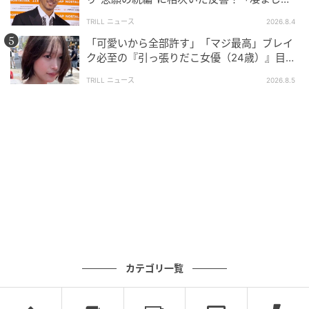
面白い」“賞 総なめ”『伝説級ドラマ』
TRILL ニュース
2026.8.4
「可愛いから全部許す」「マジ最高」ブレイ
ク必至の『引っ張りだこ女優（24歳）』目が
離せない“圧巻ショット”に「か、かわいい」
TRILL ニュース
2026.8.5
カテゴリ一覧
ブログ：尾持トモ（
尾持トモの漫画blog
）