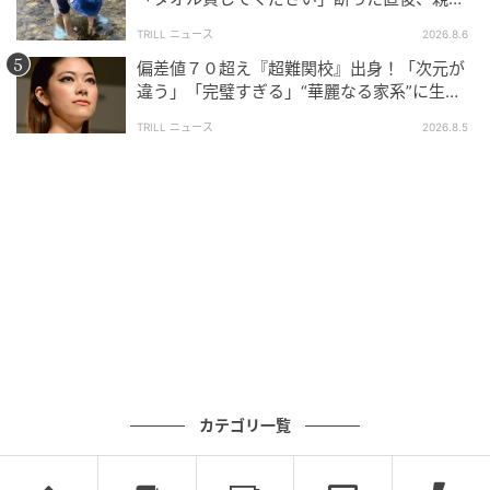
大声で放った一言に絶句
TRILL ニュース
2026.8.6
偏差値７０超え『超難関校』出身！「次元が
次の話を読む
前の話
違う」「完璧すぎる」“華麗なる家系”に生ま
第68話
れた【規格外の逸材】
TRILL ニュース
2026.8.5
母が私を手放さない
海原こうめ
全話一覧を見る
クリエイター情報
海原こうめ
茨城県在住。読者さんの妊活体験談や保護猫兄弟＋
夫と暮らす作者の猫エッセイ、日常エッセイを描い
ています。
カテゴリ一覧
作品をもっとみる