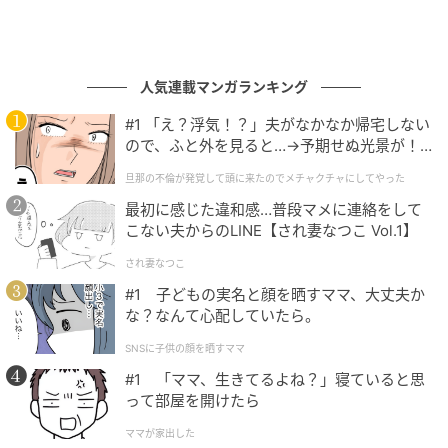
人気連載マンガランキング
#1 「え？浮気！？」夫がなかなか帰宅しない
ので、ふと外を見ると…→予期せぬ光景が！
｜旦那の不倫が発覚して頭に来たのでメチャ
旦那の不倫が発覚して頭に来たのでメチャクチャにしてやった
クチャにしてやった
最初に感じた違和感…普段マメに連絡をして
こない夫からのLINE【され妻なつこ Vol.1】
され妻なつこ
#1 子どもの実名と顔を晒すママ、大丈夫か
な？なんて心配していたら。
SNSに子供の顔を晒すママ
#1 「ママ、生きてるよね？」寝ていると思
って部屋を開けたら
ママが家出した