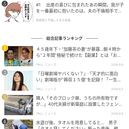
#1 出産の喜びに包まれたあの瞬間。我が子
を一番最初に抱いたのは、夫の不倫相手でし
た。
助産師と不倫した夫の末路
総合記事ランキング
４５歳年下・“加藤茶の妻”が暴露…朝４時か
ら“２年間”極秘で続けた【副業】とは「お金
を稼ぐのって大変」
TRILL ニュース
2026.8.6
「日曜劇場ヤバくない？」「天才的に面白
い」劇場版が“興収１５億”を記録！「一生言
い続ける」放送後も続く“切望の声”
TRILL ニュース
2026.8.5
隣人「そのブロック塀、うちの所有物です
ブログ：海原こうめ（
妊活は忍活？！アラフォー不妊治療体験記 その後
）
が…」40代夫婦が新築庭に設置したフェン
ス、直後に迫られた"顛末"
TRILL ニュース
2026.8.6
水遊び後、タオルを用意してると… 男子
「タオル貸してください」断った直後、親が
#68 よくも騙したわね！