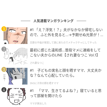
人気連載マンガランキング
#1 「え？浮気！？」夫がなかなか帰宅しない
ので、ふと外を見ると…→予期せぬ光景が！
｜旦那の不倫が発覚して頭に来たのでメチャ
旦那の不倫が発覚して頭に来たのでメチャクチャにしてやった
クチャにしてやった
最初に感じた違和感…普段マメに連絡をして
こない夫からのLINE【され妻なつこ Vol.1】
され妻なつこ
#1 子どもの実名と顔を晒すママ、大丈夫か
な？なんて心配していたら。
SNSに子供の顔を晒すママ
#1 「ママ、生きてるよね？」寝ていると思
って部屋を開けたら
ママが家出した