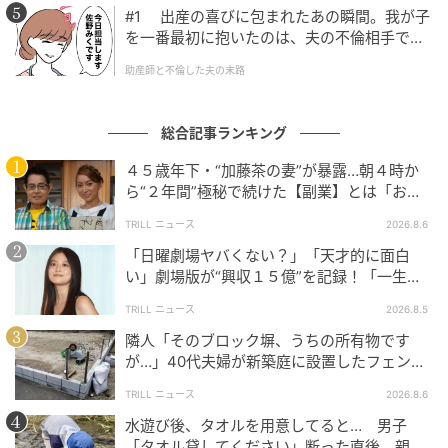
#1 出産の喜びに包まれたあの瞬間。我が子
を一番最初に抱いたのは、夫の不倫相手でし
た。
助産師と不倫した夫の末路
総合記事ランキング
４５歳年下・“加藤茶の妻”が暴露…朝４時か
ら“２年間”極秘で続けた【副業】とは「お金
を稼ぐのって大変」
TRILL ニュース
2026.8.6
「日曜劇場ヤバくない？」「天才的に面白
い」劇場版が“興収１５億”を記録！「一生言
い続ける」放送後も続く“切望の声”
TRILL ニュース
2026.8.5
隣人「そのブロック塀、うちの所有物です
が…」40代夫婦が新築庭に設置したフェン
ス、直後に迫られた"顛末"
TRILL ニュース
2026.8.6
水遊び後、タオルを用意してると… 男子
「タオル貸してください」断った直後、親が