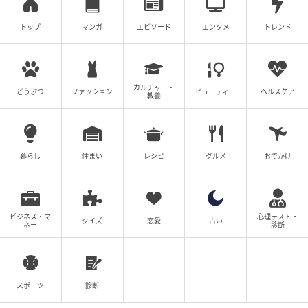
トップ
マンガ
エピソード
エンタメ
トレンド
ブログ：海原こうめ（
妊活は忍活？！アラフォー不妊治療体験記 その後
）
カルチャー・
#63 娘を産めとの重圧…うんざりだ
どうぶつ
ファッション
ビューティー
ヘルスケア
教養
次の話を読む
前の話
第63話
暮らし
住まい
レシピ
グルメ
おでかけ
母が私を手放さない
ビジネス・マ
心理テスト・
海原こうめ
クイズ
恋愛
占い
ネー
診断
全話一覧を見る
クリエイター情報
スポーツ
診断