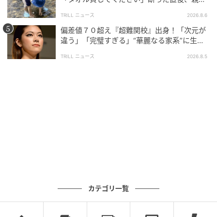
大声で放った一言に絶句
TRILL ニュース
2026.8.6
偏差値７０超え『超難関校』出身！「次元が
違う」「完璧すぎる」“華麗なる家系”に生ま
れた【規格外の逸材】
TRILL ニュース
2026.8.5
カテゴリ一覧