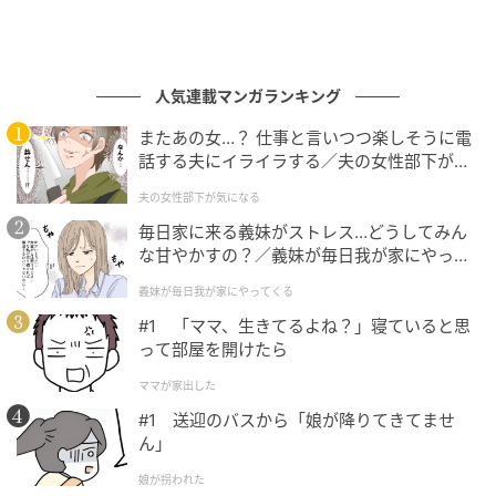
人気連載マンガランキング
またあの女…？ 仕事と言いつつ楽しそうに電
話する夫にイライラする／夫の女性部下が気
になる（1）【夫婦の危機 まんが】
夫の女性部下が気になる
毎日家に来る義妹がストレス…どうしてみん
な甘やかすの？／義妹が毎日我が家にやって
くる（1）【義父母がシンドイんです！ まん
義妹が毎日我が家にやってくる
が】
#1 「ママ、生きてるよね？」寝ていると思
って部屋を開けたら
ママが家出した
#1 送迎のバスから「娘が降りてきてませ
ん」
娘が拐われた