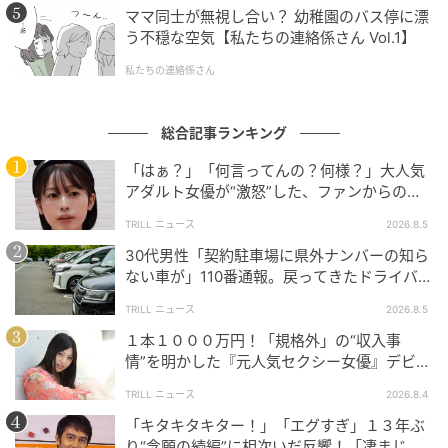
ママ同士が無視し合い？ 幼稚園のバス停に漂
う不穏な空気【私たちの連絡係さん Vol.1】
私たちの連絡係さん
総合記事ランキング
「はぁ？」「何言ってんの？何様？」大人気
アダルト女優が“激怒”した、ファンからの
【質問】とは
TRILL ニュース
2026.8.5
30代男性「契約駐車場に県外ナンバーの知ら
ない車が」110番通報。戻ってきたドライバー
の“言い分”に「口論になった」
TRILL ニュース
2026.8.5
１本１０００万円！「規格外」の“収入事
情”を明かした『元人気セクシー女優』デビュ
ー作が“１０万本”を記録した逸材
TRILL ニュース
2026.8.4
「キタキタキター！」「エグすぎ」１３年ぶ
り“念願の続編”に相次いだ反響！「凄まじく