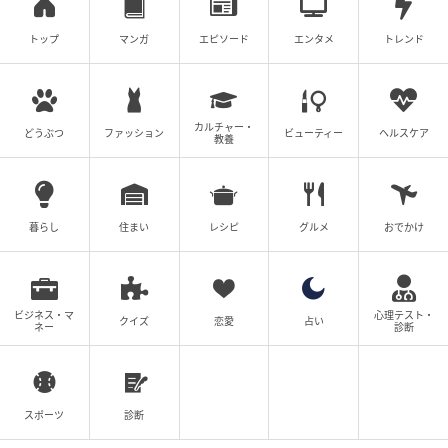
トップ
マンガ
エピソード
エンタメ
トレンド
ブログ：海原こうめ（
妊活は忍活？！アラフォー不妊治療体験記 その後
）
カルチャー・
#11 お母さんが何より大切だよね
どうぶつ
ファッション
ビューティー
ヘルスケア
教養
次の話を読む
前の話
第11話
暮らし
住まい
レシピ
グルメ
おでかけ
母が私を手放さない
ビジネス・マ
心理テスト・
海原こうめ
クイズ
恋愛
占い
ネー
診断
全話一覧を見る
クリエイター情報
スポーツ
診断