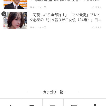
面白い」“賞 総なめ”『伝説級ドラマ』
TRILL ニュース
2026.8.4
「可愛いから全部許す」「マジ最高」ブレイ
ク必至の『引っ張りだこ女優（24歳）』目が
離せない“圧巻ショット”に「か、かわいい」
TRILL ニュース
2026.8.5
カテゴリ一覧