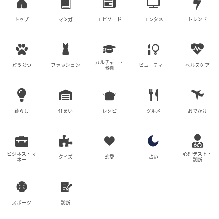
ははこ
40代・二児の母。2020年に悪性リンパ腫が発覚
トップ
マンガ
エピソード
エンタメ
トレンド
し、2024年に再発。現在は寛解後の経過観察中。
闘病や家族との何気ない日常を描いた漫画を発信
中。日常こそ宝物。可愛いお菓子のパッケージを眺
めるのが好き。
カルチャー・
どうぶつ
ファッション
ビューティー
ヘルスケア
教養
作品をもっとみる
の記事をもっとみる
暮らし
住まい
レシピ
グルメ
おでかけ
ビジネス・マ
心理テスト・
クイズ
恋愛
占い
ネー
診断
スポーツ
診断