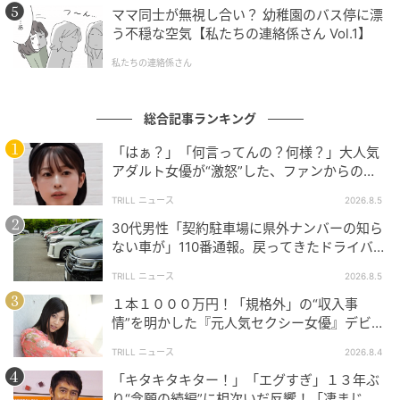
ママ同士が無視し合い？ 幼稚園のバス停に漂
う不穏な空気【私たちの連絡係さん Vol.1】
私たちの連絡係さん
総合記事ランキング
「はぁ？」「何言ってんの？何様？」大人気
アダルト女優が“激怒”した、ファンからの
【質問】とは
TRILL ニュース
2026.8.5
30代男性「契約駐車場に県外ナンバーの知ら
ない車が」110番通報。戻ってきたドライバー
の“言い分”に「口論になった」
TRILL ニュース
2026.8.5
１本１０００万円！「規格外」の“収入事
情”を明かした『元人気セクシー女優』デビュ
ー作が“１０万本”を記録した逸材
TRILL ニュース
2026.8.4
「キタキタキター！」「エグすぎ」１３年ぶ
り“念願の続編”に相次いだ反響！「凄まじく