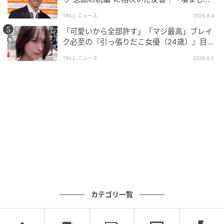
面白い」“賞 総なめ”『伝説級ドラマ』
TRILL ニュース
2026.8.4
ブログ：ははこ（
ははこずかん
）
「可愛いから全部許す」「マジ最高」ブレイ
ク必至の『引っ張りだこ女優（24歳）』目が
離せない“圧巻ショット”に「か、かわいい」
TRILL ニュース
2026.8.5
#37 効果は二倍よ！
次の話を読む
前の話
第37話
足のむくみで病院行ったら癌だった
ははこ
全話一覧を見る
カテゴリ一覧
クリエイター情報