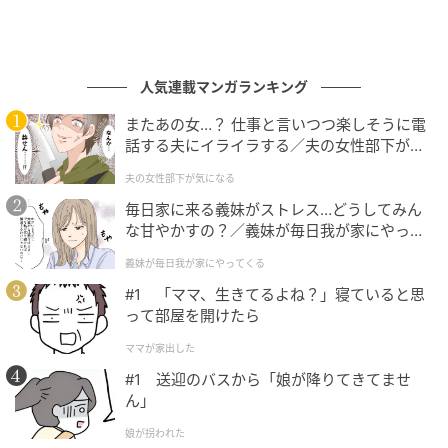
人気連載マンガランキング
またあの女…？ 仕事と言いつつ楽しそうに電
話する夫にイライラする／夫の女性部下が気
になる（1）【夫婦の危機 まんが】
夫の女性部下が気になる
毎日家に来る義妹がストレス…どうしてみん
な甘やかすの？／義妹が毎日我が家にやって
くる（1）【義父母がシンドイんです！ まん
義妹が毎日我が家にやってくる
が】
#1 「ママ、生きてるよね？」寝ていると思
って部屋を開けたら
ママが家出した
#1 送迎のバスから「娘が降りてきてませ
ん」
娘が拐われた