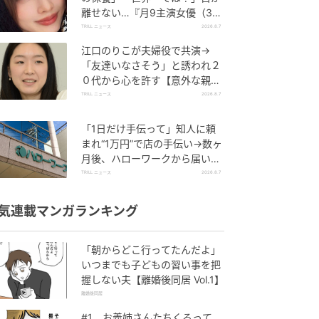
離せない…『月9主演女優（34
歳）』“極上”美ショットがすご
TRILL ニュース
2026.8.7
い
江口のりこが夫婦役で共演→
「友達いなさそう」と誘われ２
０代から心を許す【意外な親友
芸人】とは？
TRILL ニュース
2026.8.7
「1日だけ手伝って」知人に頼
まれ“1万円”で店の手伝い→数ヶ
月後、ハローワークから届いた
電話に50代女性が“青ざめたワ
TRILL ニュース
2026.8.7
ケ”
気連載マンガランキング
「朝からどこ行ってたんだよ」
いつまでも子どもの習い事を把
握しない夫【離婚後同居 Vol.1】
離婚後同居
#1 お義姉さんたちくるって、