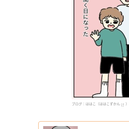
ブログ：ははこ（
ははこずかん
）