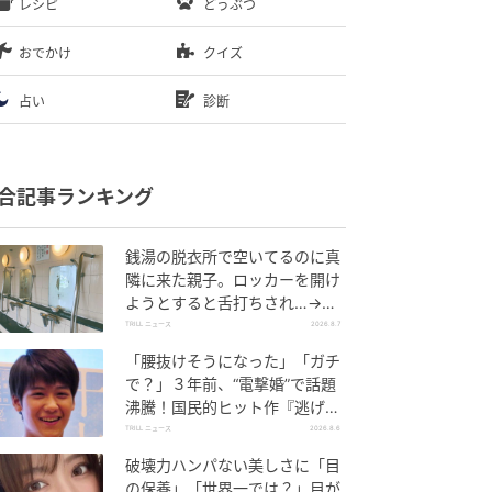
レシピ
どうぶつ
おでかけ
クイズ
占い
診断
合記事ランキング
銭湯の脱衣所で空いてるのに真
隣に来た親子。ロッカーを開け
ようとすると舌打ちされ…→直
後、娘の放った“純粋な一言”に
TRILL ニュース
2026.8.7
「心の中で拍手」
「腰抜けそうになった」「ガチ
で？」３年前、“電撃婚”で話題
沸騰！国民的ヒット作『逃げ
恥』で異彩放った【国宝級イケ
TRILL ニュース
2026.8.6
メン】
破壊力ハンパない美しさに「目
の保養」「世界一では？」目が