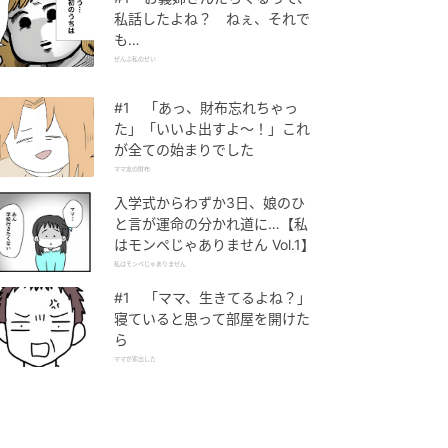
私話したよね？ ねぇ、それで
も…
ぜんぶ私のせい
#1 「あっ、財布忘れちゃっ
た」「いいよ出すよ〜！」これ
が全ての始まりでした
ママ友の財布
入学式からわずか3日、娘のひ
と言が運命の分かれ道に…【私
はモンペじゃありません Vol.1】
私はモンペじゃありません
#1 「ママ、生きてるよね？」
寝ていると思って部屋を開けた
ら
ママが家出した