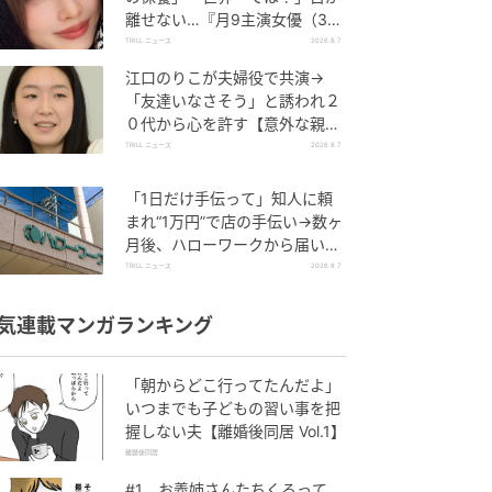
離せない…『月9主演女優（34
歳）』“極上”美ショットがすご
TRILL ニュース
2026.8.7
い
江口のりこが夫婦役で共演→
「友達いなさそう」と誘われ２
０代から心を許す【意外な親友
芸人】とは？
TRILL ニュース
2026.8.7
「1日だけ手伝って」知人に頼
まれ“1万円”で店の手伝い→数ヶ
月後、ハローワークから届いた
電話に50代女性が“青ざめたワ
TRILL ニュース
2026.8.7
ケ”
気連載マンガランキング
「朝からどこ行ってたんだよ」
いつまでも子どもの習い事を把
握しない夫【離婚後同居 Vol.1】
離婚後同居
#1 お義姉さんたちくるって、