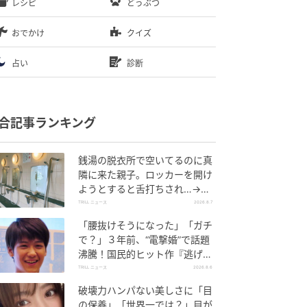
レシピ
どうぶつ
おでかけ
クイズ
占い
診断
合記事ランキング
銭湯の脱衣所で空いてるのに真
隣に来た親子。ロッカーを開け
ようとすると舌打ちされ…→直
後、娘の放った“純粋な一言”に
TRILL ニュース
2026.8.7
「心の中で拍手」
「腰抜けそうになった」「ガチ
で？」３年前、“電撃婚”で話題
沸騰！国民的ヒット作『逃げ
恥』で異彩放った【国宝級イケ
TRILL ニュース
2026.8.6
メン】
破壊力ハンパない美しさに「目
の保養」「世界一では？」目が