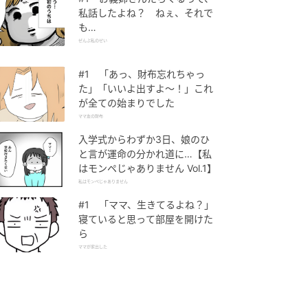
私話したよね？ ねぇ、それで
も…
ぜんぶ私のせい
#1 「あっ、財布忘れちゃっ
た」「いいよ出すよ〜！」これ
が全ての始まりでした
ママ友の財布
入学式からわずか3日、娘のひ
と言が運命の分かれ道に…【私
はモンペじゃありません Vol.1】
私はモンペじゃありません
#1 「ママ、生きてるよね？」
寝ていると思って部屋を開けた
ら
ママが家出した