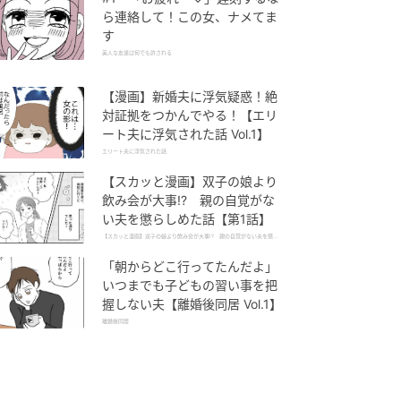
ら連絡して！この女、ナメてま
す
美人な友達は何でも許される
【漫画】新婚夫に浮気疑惑！絶
対証拠をつかんでやる！【エリ
ート夫に浮気された話 Vol.1】
エリート夫に浮気された話
【スカッと漫画】双子の娘より
飲み会が大事!? 親の自覚がな
い夫を懲らしめた話【第1話】
【スカッと漫画】双子の娘より飲み会が大事!? 親の自覚がない夫を懲ら
しめた話
「朝からどこ行ってたんだよ」
いつまでも子どもの習い事を把
握しない夫【離婚後同居 Vol.1】
離婚後同居