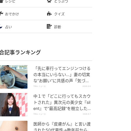
レシピ
どうぶつ
おでかけ
クイズ
占い
診断
合記事ランキング
「先に車行ってエンジンつける
の本当にいらない…」妻の切実
な“お願い”に共感の声「気づか
ないんですよね…」
TRILL ニュース
2026.8.8
中１で「どこに行ってもスカウ
トされた」異次元の美少女『sil
ent』で“最高記録”を樹立した
「反則級」の【トップ女優】
TRILL ニュース
2026.8.7
医師から『皮膚がん』と言い渡
された50代男性→数年前から、