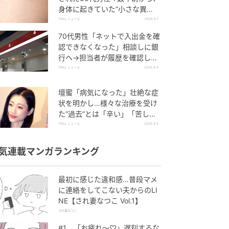
身体に起きていた“小さな異
変”に「あのとき受診していれ
TRILL ニュース
2026.8.7
ば…」
70代男性「ネットで入出金を確
認できなくなった」相談しに銀
行へ→担当者が履歴を確認した
ところ…判明した“恐ろしい事
TRILL ニュース
2026.8.8
実”
壇蜜「病気になった」壮絶な症
状を明かし…様々な治療を受け
た“過去”とは「辛い」「苦し
い」
TRILL ニュース
2026.8.8
気連載マンガランキング
最初に感じた違和感…普段マメ
に連絡をしてこない夫からのLI
NE【され妻なつこ Vol.1】
され妻なつこ
#1 「お疲れ〜♡」遅刻するな